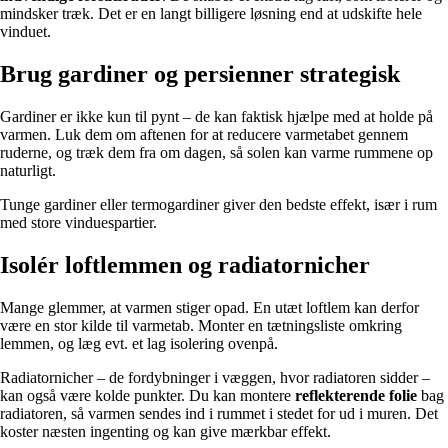
mindsker træk. Det er en langt billigere løsning end at udskifte hele
vinduet.
Brug gardiner og persienner strategisk
Gardiner er ikke kun til pynt – de kan faktisk hjælpe med at holde på
varmen. Luk dem om aftenen for at reducere varmetabet gennem
ruderne, og træk dem fra om dagen, så solen kan varme rummene op
naturligt.
Tunge gardiner eller termogardiner giver den bedste effekt, især i rum
med store vinduespartier.
Isolér loftlemmen og radiatornicher
Mange glemmer, at varmen stiger opad. En utæt loftlem kan derfor
være en stor kilde til varmetab. Monter en tætningsliste omkring
lemmen, og læg evt. et lag isolering ovenpå.
Radiatornicher – de fordybninger i væggen, hvor radiatoren sidder –
kan også være kolde punkter. Du kan montere
reflekterende folie
bag
radiatoren, så varmen sendes ind i rummet i stedet for ud i muren. Det
koster næsten ingenting og kan give mærkbar effekt.