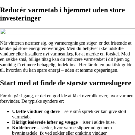
Reducér varmetab i hjemmet uden store
investeringer
Når vinteren nærmer sig, og varmeregningen stiger, er det fristende at
tænke på store energirenoveringer. Men du behøver ikke udskifte
vinduer eller installere nyt varmeanlæg for at mærke en forskel. Med
en række små, billige tiltag kan du reducere varmetabet i dit hjem og
samtidig få et mere behageligt indeklima. Her får du en praktisk guide
til, hvordan du kan spare energi – uden at tømme opsparingen.
Start med at finde de største varmeslugere
Før du går i gang, er det en god idé at få et overblik over, hvor varmen
forsvinder. De typiske syndere er:
Utætte vinduer og døre
– selv små sprækker kan give stort
varmetab.
Dårligt isolerede lofter og vægge
– især i ældre huse.
Kuldebroer
– steder, hvor varme slipper ud gennem
bygningsdele, fx ved sokler eller omkring vinduer.