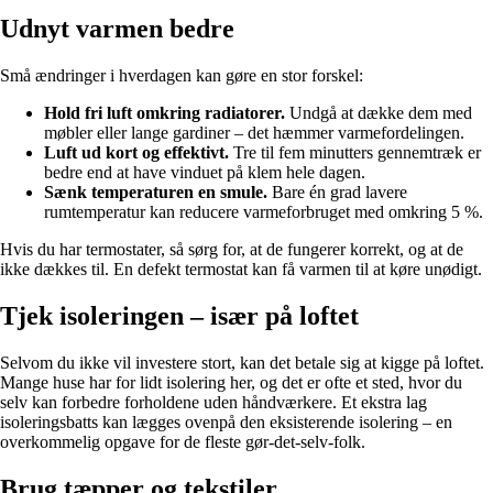
Udnyt varmen bedre
Små ændringer i hverdagen kan gøre en stor forskel:
Hold fri luft omkring radiatorer.
Undgå at dække dem med
møbler eller lange gardiner – det hæmmer varmefordelingen.
Luft ud kort og effektivt.
Tre til fem minutters gennemtræk er
bedre end at have vinduet på klem hele dagen.
Sænk temperaturen en smule.
Bare én grad lavere
rumtemperatur kan reducere varmeforbruget med omkring 5 %.
Hvis du har termostater, så sørg for, at de fungerer korrekt, og at de
ikke dækkes til. En defekt termostat kan få varmen til at køre unødigt.
Tjek isoleringen – især på loftet
Selvom du ikke vil investere stort, kan det betale sig at kigge på loftet.
Mange huse har for lidt isolering her, og det er ofte et sted, hvor du
selv kan forbedre forholdene uden håndværkere. Et ekstra lag
isoleringsbatts kan lægges ovenpå den eksisterende isolering – en
overkommelig opgave for de fleste gør-det-selv-folk.
Brug tæpper og tekstiler