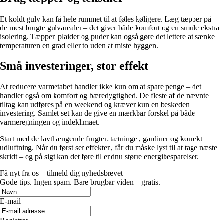
Et koldt gulv kan få hele rummet til at føles køligere. Læg tæpper på
de mest brugte gulvarealer – det giver både komfort og en smule ekstra
isolering. Tæpper, plaider og puder kan også gøre det lettere at sænke
temperaturen en grad eller to uden at miste hyggen.
Små investeringer, stor effekt
At reducere varmetabet handler ikke kun om at spare penge – det
handler også om komfort og bæredygtighed. De fleste af de nævnte
tiltag kan udføres på en weekend og kræver kun en beskeden
investering. Samlet set kan de give en mærkbar forskel på både
varmeregningen og indeklimaet.
Start med de lavthængende frugter: tætninger, gardiner og korrekt
udluftning. Når du først ser effekten, får du måske lyst til at tage næste
skridt – og på sigt kan det føre til endnu større energibesparelser.
Få nyt fra os – tilmeld dig nyhedsbrevet
Gode tips. Ingen spam. Bare brugbar viden – gratis.
E-mail