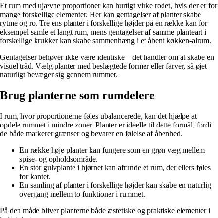
Et rum med ujævne proportioner kan hurtigt virke rodet, hvis der er for
mange forskellige elementer. Her kan gentagelser af planter skabe
rytme og ro. Tre ens planter i forskellige højder på en række kan for
eksempel samle et langt rum, mens gentagelser af samme planteart i
forskellige krukker kan skabe sammenhæng i et åbent køkken-alrum.
Gentagelser behøver ikke være identiske – det handler om at skabe en
visuel tråd. Vælg planter med beslægtede former eller farver, så øjet
naturligt bevæger sig gennem rummet.
Brug planterne som rumdelere
I rum, hvor proportionerne føles ubalancerede, kan det hjælpe at
opdele rummet i mindre zoner. Planter er ideelle til dette formål, fordi
de både markerer grænser og bevarer en følelse af åbenhed.
En række høje planter kan fungere som en grøn væg mellem
spise- og opholdsområde.
En stor gulvplante i hjørnet kan afrunde et rum, der ellers føles
for kantet.
En samling af planter i forskellige højder kan skabe en naturlig
overgang mellem to funktioner i rummet.
På den måde bliver planterne både æstetiske og praktiske elementer i