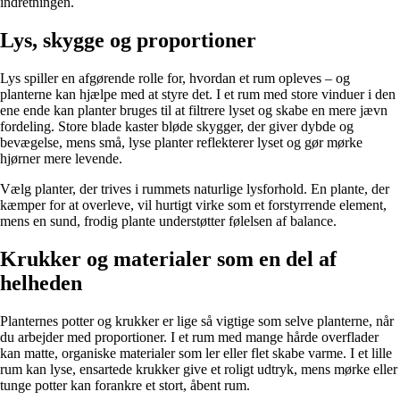
indretningen.
Lys, skygge og proportioner
Lys spiller en afgørende rolle for, hvordan et rum opleves – og
planterne kan hjælpe med at styre det. I et rum med store vinduer i den
ene ende kan planter bruges til at filtrere lyset og skabe en mere jævn
fordeling. Store blade kaster bløde skygger, der giver dybde og
bevægelse, mens små, lyse planter reflekterer lyset og gør mørke
hjørner mere levende.
Vælg planter, der trives i rummets naturlige lysforhold. En plante, der
kæmper for at overleve, vil hurtigt virke som et forstyrrende element,
mens en sund, frodig plante understøtter følelsen af balance.
Krukker og materialer som en del af
helheden
Planternes potter og krukker er lige så vigtige som selve planterne, når
du arbejder med proportioner. I et rum med mange hårde overflader
kan matte, organiske materialer som ler eller flet skabe varme. I et lille
rum kan lyse, ensartede krukker give et roligt udtryk, mens mørke eller
tunge potter kan forankre et stort, åbent rum.