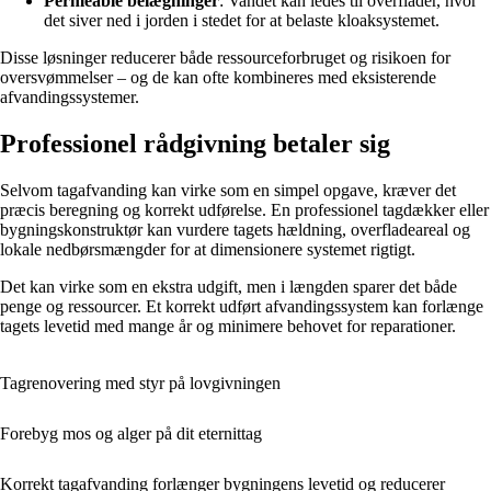
Permeable belægninger
: Vandet kan ledes til overflader, hvor
det siver ned i jorden i stedet for at belaste kloaksystemet.
Disse løsninger reducerer både ressourceforbruget og risikoen for
oversvømmelser – og de kan ofte kombineres med eksisterende
afvandingssystemer.
Professionel rådgivning betaler sig
Selvom tagafvanding kan virke som en simpel opgave, kræver det
præcis beregning og korrekt udførelse. En professionel tagdækker eller
bygningskonstruktør kan vurdere tagets hældning, overfladeareal og
lokale nedbørsmængder for at dimensionere systemet rigtigt.
Det kan virke som en ekstra udgift, men i længden sparer det både
penge og ressourcer. Et korrekt udført afvandingssystem kan forlænge
tagets levetid med mange år og minimere behovet for reparationer.
Tagrenovering med styr på lovgivningen
Forebyg mos og alger på dit eternittag
Korrekt tagafvanding forlænger bygningens levetid og reducerer