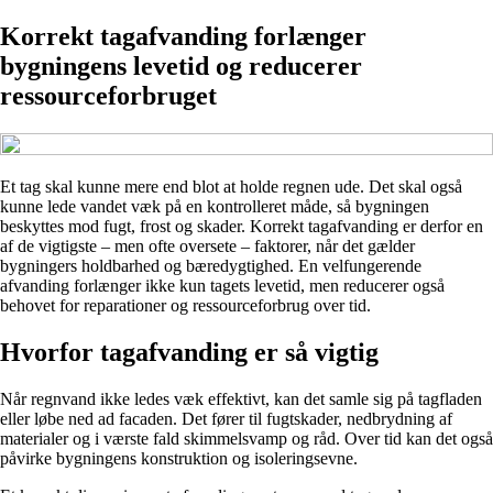
Korrekt tagafvanding forlænger
bygningens levetid og reducerer
ressourceforbruget
Et tag skal kunne mere end blot at holde regnen ude. Det skal også
kunne lede vandet væk på en kontrolleret måde, så bygningen
beskyttes mod fugt, frost og skader. Korrekt tagafvanding er derfor en
af de vigtigste – men ofte oversete – faktorer, når det gælder
bygningers holdbarhed og bæredygtighed. En velfungerende
afvanding forlænger ikke kun tagets levetid, men reducerer også
behovet for reparationer og ressourceforbrug over tid.
Hvorfor tagafvanding er så vigtig
Når regnvand ikke ledes væk effektivt, kan det samle sig på tagfladen
eller løbe ned ad facaden. Det fører til fugtskader, nedbrydning af
materialer og i værste fald skimmelsvamp og råd. Over tid kan det også
påvirke bygningens konstruktion og isoleringsevne.