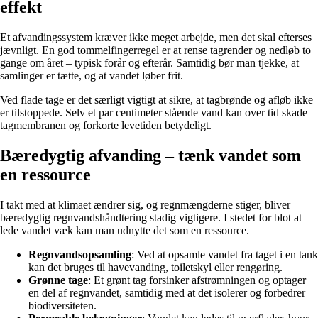
effekt
Et afvandingssystem kræver ikke meget arbejde, men det skal efterses
jævnligt. En god tommelfingerregel er at rense tagrender og nedløb to
gange om året – typisk forår og efterår. Samtidig bør man tjekke, at
samlinger er tætte, og at vandet løber frit.
Ved flade tage er det særligt vigtigt at sikre, at tagbrønde og afløb ikke
er tilstoppede. Selv et par centimeter stående vand kan over tid skade
tagmembranen og forkorte levetiden betydeligt.
Bæredygtig afvanding – tænk vandet som
en ressource
I takt med at klimaet ændrer sig, og regnmængderne stiger, bliver
bæredygtig regnvandshåndtering stadig vigtigere. I stedet for blot at
lede vandet væk kan man udnytte det som en ressource.
Regnvandsopsamling
: Ved at opsamle vandet fra taget i en tank
kan det bruges til havevanding, toiletskyl eller rengøring.
Grønne tage
: Et grønt tag forsinker afstrømningen og optager
en del af regnvandet, samtidig med at det isolerer og forbedrer
biodiversiteten.