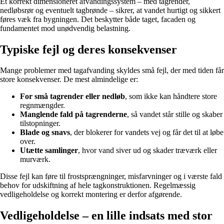
Et korrekt dimensioneret afvandingssystem – med tagrender,
nedløbsrør og eventuelt tagbrønde – sikrer, at vandet hurtigt og sikkert
føres væk fra bygningen. Det beskytter både taget, facaden og
fundamentet mod unødvendig belastning.
Typiske fejl og deres konsekvenser
Mange problemer med tagafvanding skyldes små fejl, der med tiden får
store konsekvenser. De mest almindelige er:
For små tagrender eller nedløb
, som ikke kan håndtere store
regnmængder.
Manglende fald på tagrenderne
, så vandet står stille og skaber
tilstopninger.
Blade og snavs
, der blokerer for vandets vej og får det til at løbe
over.
Utætte samlinger
, hvor vand siver ud og skader træværk eller
murværk.
Disse fejl kan føre til frostsprængninger, misfarvninger og i værste fald
behov for udskiftning af hele tagkonstruktionen. Regelmæssig
vedligeholdelse og korrekt montering er derfor afgørende.
Vedligeholdelse – en lille indsats med stor