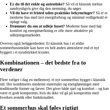
Er du til det enkle og autentiske?
Så vil et klassisk træhus
sandsynligvis give dig den stemning, du søger.
Vil du have et fristed uden praktiske bekymringer?
Så er et
moderne hus med lavt energiforbrug og minimal vedligehold et
oplagt valg.
Drømmer du om at udleje huset?
Moderne huse med høj
komfort og energimærkning er ofte mere attraktive på
udlejningsmarkedet.
Overvej også beliggenheden: Et klassisk hus i et ældre
sommerhusområde kan have en helt anden atmosfære end et nyt
byggeri i et nyudstykket kvarter.
Kombinationen – det bedste fra to
verdener
Flere vælger i dag en mellemvej: et nyt sommerhus bygget i klassisk
stil. Her kombineres moderne materialer og energiløsninger med
traditionelle former og farver. Det giver både sjæl og komfort – og kan
være et godt kompromis, hvis du ikke vil gå på kompromis med
hverken æstetik eller funktionalitet.
Et sommerhus skal føles rigtigt