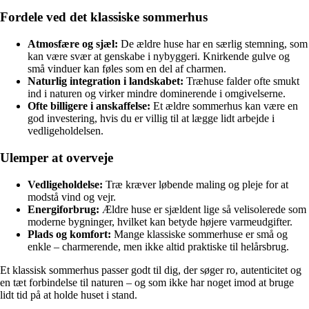
Fordele ved det klassiske sommerhus
Atmosfære og sjæl:
De ældre huse har en særlig stemning, som
kan være svær at genskabe i nybyggeri. Knirkende gulve og
små vinduer kan føles som en del af charmen.
Naturlig integration i landskabet:
Træhuse falder ofte smukt
ind i naturen og virker mindre dominerende i omgivelserne.
Ofte billigere i anskaffelse:
Et ældre sommerhus kan være en
god investering, hvis du er villig til at lægge lidt arbejde i
vedligeholdelsen.
Ulemper at overveje
Vedligeholdelse:
Træ kræver løbende maling og pleje for at
modstå vind og vejr.
Energiforbrug:
Ældre huse er sjældent lige så velisolerede som
moderne bygninger, hvilket kan betyde højere varmeudgifter.
Plads og komfort:
Mange klassiske sommerhuse er små og
enkle – charmerende, men ikke altid praktiske til helårsbrug.
Et klassisk sommerhus passer godt til dig, der søger ro, autenticitet og
en tæt forbindelse til naturen – og som ikke har noget imod at bruge
lidt tid på at holde huset i stand.