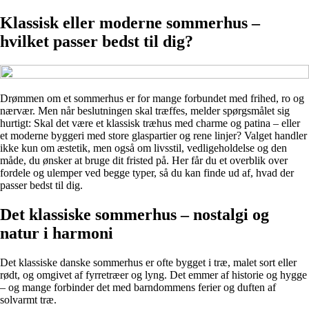
Klassisk eller moderne sommerhus –
hvilket passer bedst til dig?
Drømmen om et sommerhus er for mange forbundet med frihed, ro og
nærvær. Men når beslutningen skal træffes, melder spørgsmålet sig
hurtigt: Skal det være et klassisk træhus med charme og patina – eller
et moderne byggeri med store glaspartier og rene linjer? Valget handler
ikke kun om æstetik, men også om livsstil, vedligeholdelse og den
måde, du ønsker at bruge dit fristed på. Her får du et overblik over
fordele og ulemper ved begge typer, så du kan finde ud af, hvad der
passer bedst til dig.
Det klassiske sommerhus – nostalgi og
natur i harmoni
Det klassiske danske sommerhus er ofte bygget i træ, malet sort eller
rødt, og omgivet af fyrretræer og lyng. Det emmer af historie og hygge
– og mange forbinder det med barndommens ferier og duften af
solvarmt træ.