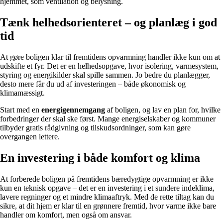
hjemmet, som ventilation og belysning.
Tænk helhedsorienteret – og planlæg i god
tid
At gøre boligen klar til fremtidens opvarmning handler ikke kun om at
udskifte et fyr. Det er en helhedsopgave, hvor isolering, varmesystem,
styring og energikilder skal spille sammen. Jo bedre du planlægger,
desto mere får du ud af investeringen – både økonomisk og
klimamæssigt.
Start med en
energigennemgang
af boligen, og lav en plan for, hvilke
forbedringer der skal ske først. Mange energiselskaber og kommuner
tilbyder gratis rådgivning og tilskudsordninger, som kan gøre
overgangen lettere.
En investering i både komfort og klima
At forberede boligen på fremtidens bæredygtige opvarmning er ikke
kun en teknisk opgave – det er en investering i et sundere indeklima,
lavere regninger og et mindre klimaaftryk. Med de rette tiltag kan du
sikre, at dit hjem er klar til en grønnere fremtid, hvor varme ikke bare
handler om komfort, men også om ansvar.