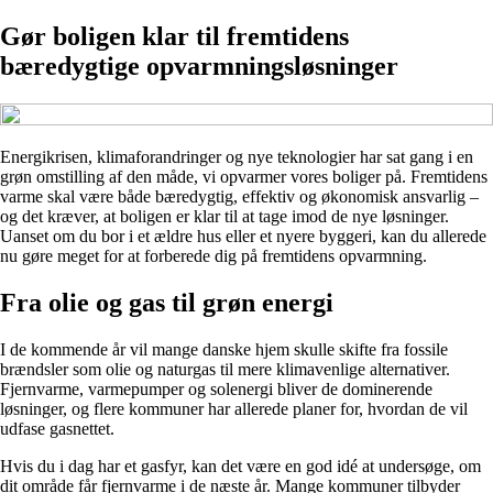
Gør boligen klar til fremtidens
bæredygtige opvarmningsløsninger
Energikrisen, klimaforandringer og nye teknologier har sat gang i en
grøn omstilling af den måde, vi opvarmer vores boliger på. Fremtidens
varme skal være både bæredygtig, effektiv og økonomisk ansvarlig –
og det kræver, at boligen er klar til at tage imod de nye løsninger.
Uanset om du bor i et ældre hus eller et nyere byggeri, kan du allerede
nu gøre meget for at forberede dig på fremtidens opvarmning.
Fra olie og gas til grøn energi
I de kommende år vil mange danske hjem skulle skifte fra fossile
brændsler som olie og naturgas til mere klimavenlige alternativer.
Fjernvarme, varmepumper og solenergi bliver de dominerende
løsninger, og flere kommuner har allerede planer for, hvordan de vil
udfase gasnettet.
Hvis du i dag har et gasfyr, kan det være en god idé at undersøge, om
dit område får fjernvarme i de næste år. Mange kommuner tilbyder