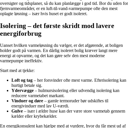
oversigter og tidsplaner, så du kan planlægge i god tid. Bor du uden for
fjernvarmeområder, er en luft-til-vand-varmepumpe ofte den mest
oplagte løsning – især hvis huset er godt isoleret.
Isolering – det første skridt mod lavere
energiforbrug
Uanset hvilken varmeløsning du vælger, er det afgørende, at boligen
holder godt på varmen. En dårlig isoleret bolig kræver langt mere
energi at opvarme, og det kan gøre selv den mest moderne
varmepumpe ineffektiv.
Start med at tjekke:
Loft og tag
– her forsvinder ofte mest varme. Efterisolering kan
hurtigt betale sig.
Ydervægge
– hulmursisolering eller udvendig isolering kan
reducere varmetabet markant.
Vinduer og døre
– gamle termoruder bør udskiftes til
energivinduer med lav U-værdi.
Gulve
– især i ældre huse kan der være store varmetab gennem
kælder eller krybekælder.
En energikonsulent kan hjælpe med at vurdere, hvor du får mest ud af