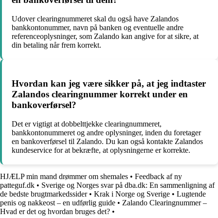
Udover clearingnummeret skal du også have Zalandos
bankkontonummer, navn på banken og eventuelle andre
referenceoplysninger, som Zalando kan angive for at sikre, at
din betaling når frem korrekt.
Hvordan kan jeg være sikker på, at jeg indtaster
Zalandos clearingnummer korrekt under en
bankoverførsel?
Det er vigtigt at dobbelttjekke clearingnummeret,
bankkontonummeret og andre oplysninger, inden du foretager
en bankoverførsel til Zalando. Du kan også kontakte Zalandos
kundeservice for at bekræfte, at oplysningerne er korrekte.
HJÆLP min mand drømmer om shemales
•
Feedback af ny
patteguf.dk
•
Sverige og Norges svar på dba.dk: En sammenligning af
de bedste brugtmarkedssider
•
Krak i Norge og Sverige
•
Lugtende
penis og nakkeost – en udførlig guide
•
Zalando Clearingnummer –
Hvad er det og hvordan bruges det?
•