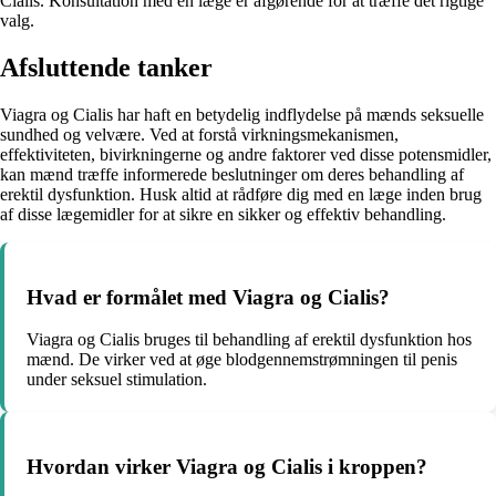
Cialis. Konsultation med en læge er afgørende for at træffe det rigtige
valg.
Afsluttende tanker
Viagra og Cialis har haft en betydelig indflydelse på mænds seksuelle
sundhed og velvære. Ved at forstå virkningsmekanismen,
effektiviteten, bivirkningerne og andre faktorer ved disse potensmidler,
kan mænd træffe informerede beslutninger om deres behandling af
erektil dysfunktion. Husk altid at rådføre dig med en læge inden brug
af disse lægemidler for at sikre en sikker og effektiv behandling.
Hvad er formålet med Viagra og Cialis?
Viagra og Cialis bruges til behandling af erektil dysfunktion hos
mænd. De virker ved at øge blodgennemstrømningen til penis
under seksuel stimulation.
Hvordan virker Viagra og Cialis i kroppen?