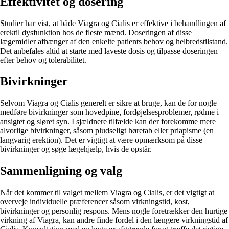
Effektivitet og dosering
Studier har vist, at både Viagra og Cialis er effektive i behandlingen af
erektil dysfunktion hos de fleste mænd. Doseringen af disse
lægemidler afhænger af den enkelte patients behov og helbredstilstand.
Det anbefales altid at starte med laveste dosis og tilpasse doseringen
efter behov og tolerabilitet.
Bivirkninger
Selvom Viagra og Cialis generelt er sikre at bruge, kan de for nogle
medføre bivirkninger som hovedpine, fordøjelsesproblemer, rødme i
ansigtet og sløret syn. I sjældnere tilfælde kan der forekomme mere
alvorlige bivirkninger, såsom pludseligt høretab eller priapisme (en
langvarig erektion). Det er vigtigt at være opmærksom på disse
bivirkninger og søge lægehjælp, hvis de opstår.
Sammenligning og valg
Når det kommer til valget mellem Viagra og Cialis, er det vigtigt at
overveje individuelle præferencer såsom virkningstid, kost,
bivirkninger og personlig respons. Mens nogle foretrækker den hurtige
virkning af Viagra, kan andre finde fordel i den længere virkningstid af