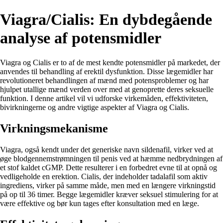
Viagra/Cialis: En dybdegående
analyse af potensmidler
Viagra og Cialis er to af de mest kendte potensmidler på markedet, der
anvendes til behandling af erektil dysfunktion. Disse lægemidler har
revolutioneret behandlingen af mænd med potensproblemer og har
hjulpet utallige mænd verden over med at genoprette deres seksuelle
funktion. I denne artikel vil vi udforske virkemåden, effektiviteten,
bivirkningerne og andre vigtige aspekter af Viagra og Cialis.
Virkningsmekanisme
Viagra, også kendt under det generiske navn sildenafil, virker ved at
øge blodgennemstrømningen til penis ved at hæmme nedbrydningen af
et stof kaldet cGMP. Dette resulterer i en forbedret evne til at opnå og
vedligeholde en erektion. Cialis, der indeholder tadalafil som aktiv
ingrediens, virker på samme måde, men med en længere virkningstid
på op til 36 timer. Begge lægemidler kræver seksuel stimulering for at
være effektive og bør kun tages efter konsultation med en læge.