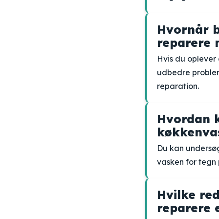
Hvornår b
reparere 
Hvis du oplever
udbedre probleme
reparation.
Hvordan 
køkkenvas
Du kan undersøg
vasken for tegn 
Hvilke re
reparere 