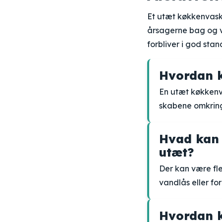
Et utæt køkkenvask 
årsagerne bag og v
forbliver i god st
Hvordan k
En utæt køkkenv
skabene omkring
Hvad kan 
utæt?
Der kan være fle
vandlås eller for
Hvordan k