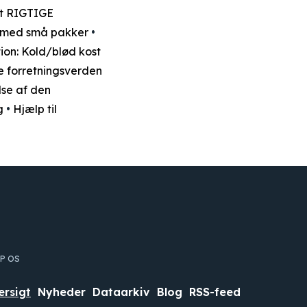
lt RIGTIGE
ng med små pakker
•
ion: Kold/blød kost
 forretningsverden
lse af den
g
•
Hjælp til
IP OS
ersigt
Nyheder
Dataarkiv
Blog
RSS-feed