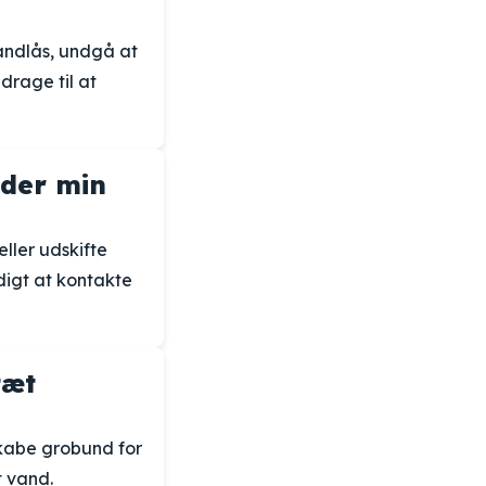
andlås, undgå at
drage til at
nder min
ller udskifte
digt at kontakte
tæt
kabe grobund for
 vand.