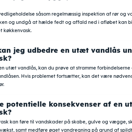
dligeholdelse såsom regelmæssig inspektion af rør og v
en og undgå at hælde fedt og affald ned i afløbet kan bi
æt køkkenvask.
an jeg udbedre en utæt vandlås u
sk?
n utæt vandlås, kan du prøve at stramme forbindelserne e
andlåsen. Hvis problemet fortsætter, kan det være nødven
r.
e potentielle konsekvenser af en u
sk?
ask kan føre til vandskader på skabe, gulve og vægge, s
ækst, samt medføre øget vandregning på grund af spildt