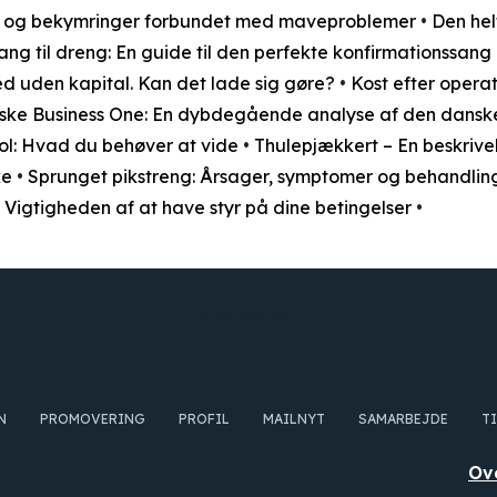
er og bekymringer forbundet med maveproblemer
•
Den he
ng til dreng: En guide til den perfekte konfirmationssa
d uden kapital. Kan det lade sig gøre?
•
Kost efter operat
ske Business One: En dybdegående analyse af den danske
hol: Hvad du behøver at vide
•
Thulepjækkert – En beskrive
ke
•
Sprunget pikstreng: Årsager, symptomer og behandlin
 Vigtigheden af at have styr på dine betingelser
•
DEL OG GØR GODT
N
PROMOVERING
PROFIL
MAILNYT
SAMARBEJDE
T
Ov