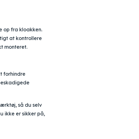
e op fra kloakken.
tigt at kontrollere
kt monteret.
t forhindre
 beskadigede
rktøj, så du selv
 ikke er sikker på,