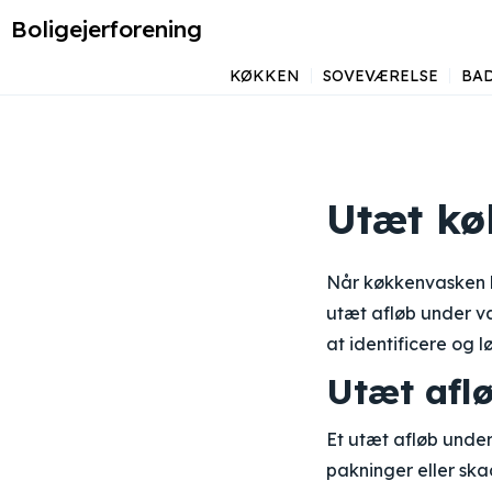
Boligejerforening
KØKKEN
SOVEVÆRELSE
BA
Utæt kø
Når køkkenvasken be
utæt afløb under va
at identificere og 
Utæt afl
Et utæt afløb under
pakninger eller ska