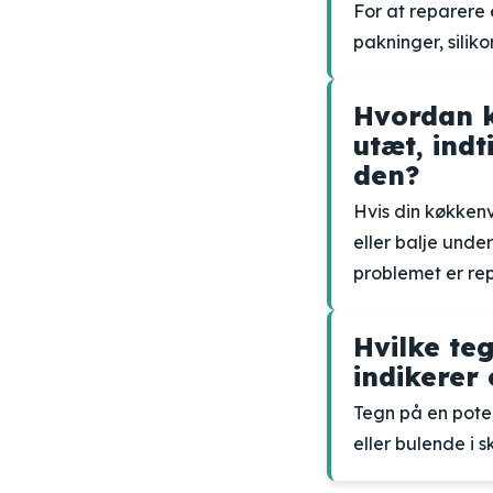
For at reparere
pakninger, siliko
Hvordan k
utæt, indt
den?
Hvis din køkken
eller balje unde
problemet er rep
Hvilke te
indikerer
Tegn på en pote
eller bulende i