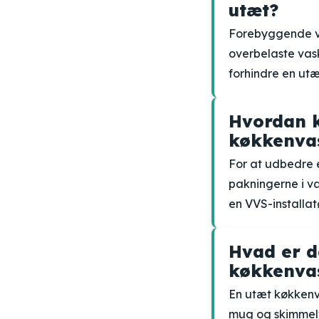
utæt?
Forebyggende ve
overbelaste vask
forhindre en ut
Hvordan k
køkkenva
For at udbedre e
pakningerne i v
en VVS-installatø
Hvad er d
køkkenva
En utæt køkkenv
mug og skimmelv