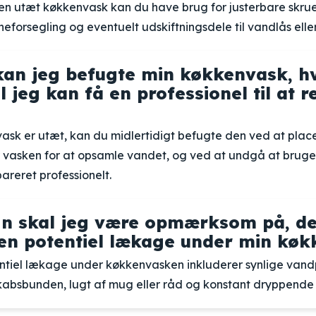
 en utæt køkkenvask kan du have brug for justerbare skru
neforsegling og eventuelt udskiftningsdele til vandlås eller
an jeg befugte min køkkenvask, hv
il jeg kan få en professionel til at 
vask er utæt, kan du midlertidigt befugte den ved at plac
r vasken for at opsamle vandet, og ved at undgå at bruge 
areret professionelt.
gn skal jeg være opmærksom på, d
 en potentiel lækage under min kø
ntiel lækage under køkkenvasken inkluderer synlige vand
 skabsbunden, lugt af mug eller råd og konstant dryppend