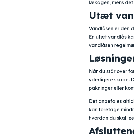
lækagen, mens det 
Utæt van
Vandlåsen er den de
En utæt vandlås kan 
vandlåsen regelmæss
Løsninge
Når du står over fo
yderligere skade. 
pakninger eller kon
Det anbefales alti
kan foretage mindre
hvordan du skal løs
Afslutten