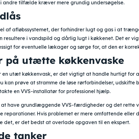
i andre tilfælde kræver mere grundig undersøgelse.
dlås
l af afløbssystemet, der forhindrer lugt og gas i at træng
resultere i vandspild og dårlig lugt i køkkenet. Det er vig
igt for eventuelle lækager og sørge for, at den er korre
r på utætte køkkenvaske
r en utæt køkkenvask, er det vigtigt at handle hurtigt for a
Du kan prøve at stramme de løse rørforbindelser, udskifte
takte en VVS-installatør for professionel hjælp.
d at have grundlæggende VVS-færdigheder og det rette væ
 reparationer. Hvis problemet er mere omfattende eller du
e det, er det bedst at overlade opgaven til en ekspert.
de tanker