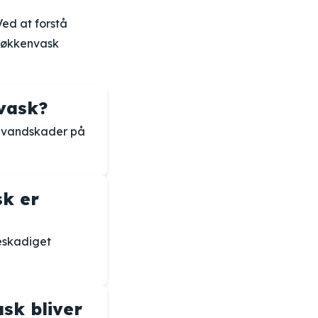
Ved at forstå
 køkkenvask
nvask?
, vandskader på
sk er
beskadiget
sk bliver