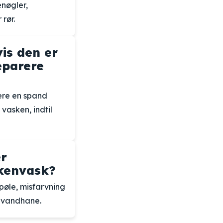
enøgler,
 rør.
is den er
reparere
ere en spand
vasken, indtil
er
kkenvask?
pøle, misfarvning
e vandhane.