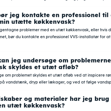
ør jeg kontakte en professionel til 
min utætte køkkenvask?
 gentagne problemer med en utæt køkkenvask, eller hvis d
t, bør du kontakte en professionel VVS-installatør for at 
kan jeg undersøge om problemern
k skyldes et utæt afløb?
e om problemet skyldes et utæt afløb ved at inspicere rø
på vandstænk, dryp eller lækager, og ved at følge vandspor
dskaber og materialer har jeg brug 
en utæt køkkenvask?