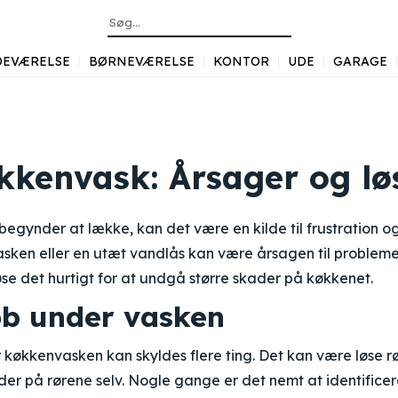
DEVÆRELSE
BØRNEVÆRELSE
KONTOR
UDE
GARAGE
kkenvask: Årsager og lø
gynder at lække, kan det være en kilde til frustration og 
sken eller en utæt vandlås kan være årsagen til problemet
løse det hurtigt for at undgå større skader på køkkenet.
øb under vasken
 køkkenvasken kan skyldes flere ting. Det kan være løse rør
der på rørene selv. Nogle gange er det nemt at identificere