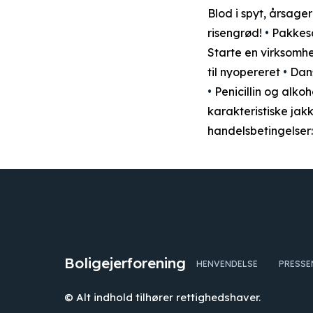
Blod i spyt, årsag
risengrød!
•
Pakkesa
Starte en virksomhe
til nyopereret
•
Dan
•
Penicillin og alko
karakteristiske jak
handelsbetingelser:
Boligejerforening
HENVENDELSE
PRESSE
© Alt indhold tilhører rettighedshaver.