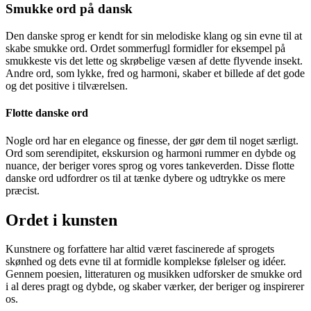
Smukke ord på dansk
Den danske sprog er kendt for sin melodiske klang og sin evne til at
skabe smukke ord. Ordet sommerfugl formidler for eksempel på
smukkeste vis det lette og skrøbelige væsen af dette flyvende insekt.
Andre ord, som lykke, fred og harmoni, skaber et billede af det gode
og det positive i tilværelsen.
Flotte danske ord
Nogle ord har en elegance og finesse, der gør dem til noget særligt.
Ord som serendipitet, ekskursion og harmoni rummer en dybde og
nuance, der beriger vores sprog og vores tankeverden. Disse flotte
danske ord udfordrer os til at tænke dybere og udtrykke os mere
præcist.
Ordet i kunsten
Kunstnere og forfattere har altid været fascinerede af sprogets
skønhed og dets evne til at formidle komplekse følelser og idéer.
Gennem poesien, litteraturen og musikken udforsker de smukke ord
i al deres pragt og dybde, og skaber værker, der beriger og inspirerer
os.