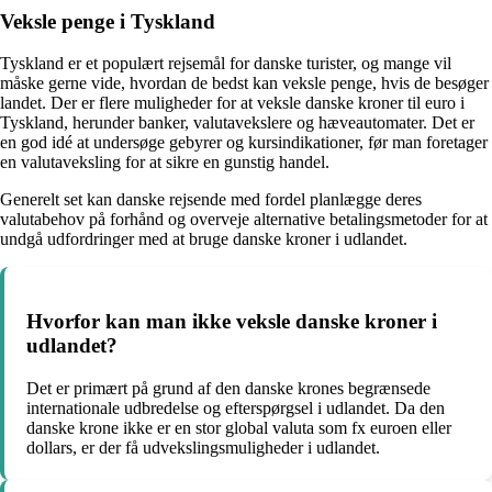
Veksle penge i Tyskland
Tyskland er et populært rejsemål for danske turister, og mange vil
måske gerne vide, hvordan de bedst kan veksle penge, hvis de besøger
landet. Der er flere muligheder for at veksle danske kroner til euro i
Tyskland, herunder banker, valutavekslere og hæveautomater. Det er
en god idé at undersøge gebyrer og kursindikationer, før man foretager
en valutaveksling for at sikre en gunstig handel.
Generelt set kan danske rejsende med fordel planlægge deres
valutabehov på forhånd og overveje alternative betalingsmetoder for at
undgå udfordringer med at bruge danske kroner i udlandet.
Hvorfor kan man ikke veksle danske kroner i
udlandet?
Det er primært på grund af den danske krones begrænsede
internationale udbredelse og efterspørgsel i udlandet. Da den
danske krone ikke er en stor global valuta som fx euroen eller
dollars, er der få udvekslingsmuligheder i udlandet.