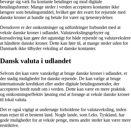
bevæge sig væk fra kontante betalinger og mod digitale
betalingsformer. Mange steder i verden accepteres kontanter ikke
længere som betalingsmiddel, hvilket gør det svært for rejsende med
danske kroner at handle og betale for varer og tjenesteydelser.
Derudover er der omkostninger og udfordringer forbundet med at
veksle danske kroner i udlandet. Valutavekslingsgebyrer og
kursudsving kan gøre det ugunstigt for både rejsende og valutavekslere
at håndtere danske kroner. Dette kan føre til, at mange steder uden for
Danmark ikke tilbyder veksling af danske kontanter.
Dansk valuta i udlandet
Selvom det kan være vanskeligt at bruge danske kroner i udlandet, er
der stadig muligheder for danske rejsende. De kan vælge at bruge
internationale kreditkort eller andre digitale betalingsmetoder, der
accepteres bredt rundt om i verden. Dette kan være en mere praktisk
og omkostningseffektiv løsning end at forsøge at veksle danske kroner
til lokal valuta.
Det er også vigtigt at undersøge forholdene for valutaveksling, inden
man rejser til et bestemt land. Nogle lande, som f.eks. Tyskland, har
gode muligheder for at veksle penge, mens andre steder kan være mere
restriktive.