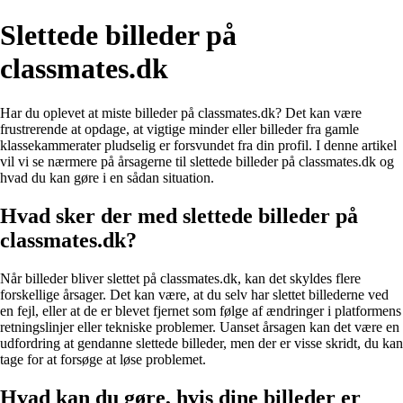
Slettede billeder på
classmates.dk
Har du oplevet at miste billeder på classmates.dk? Det kan være
frustrerende at opdage, at vigtige minder eller billeder fra gamle
klassekammerater pludselig er forsvundet fra din profil. I denne artikel
vil vi se nærmere på årsagerne til slettede billeder på classmates.dk og
hvad du kan gøre i en sådan situation.
Hvad sker der med slettede billeder på
classmates.dk?
Når billeder bliver slettet på classmates.dk, kan det skyldes flere
forskellige årsager. Det kan være, at du selv har slettet billederne ved
en fejl, eller at de er blevet fjernet som følge af ændringer i platformens
retningslinjer eller tekniske problemer. Uanset årsagen kan det være en
udfordring at gendanne slettede billeder, men der er visse skridt, du kan
tage for at forsøge at løse problemet.
Hvad kan du gøre, hvis dine billeder er