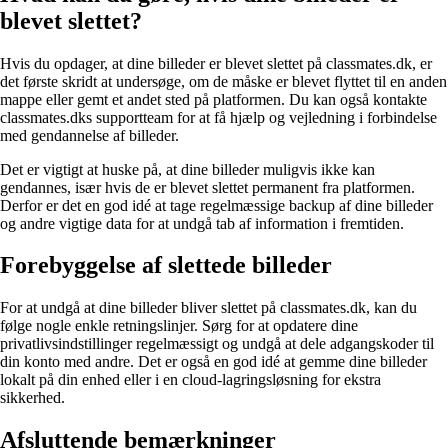
blevet slettet?
Hvis du opdager, at dine billeder er blevet slettet på classmates.dk, er
det første skridt at undersøge, om de måske er blevet flyttet til en anden
mappe eller gemt et andet sted på platformen. Du kan også kontakte
classmates.dks supportteam for at få hjælp og vejledning i forbindelse
med gendannelse af billeder.
Det er vigtigt at huske på, at dine billeder muligvis ikke kan
gendannes, især hvis de er blevet slettet permanent fra platformen.
Derfor er det en god idé at tage regelmæssige backup af dine billeder
og andre vigtige data for at undgå tab af information i fremtiden.
Forebyggelse af slettede billeder
For at undgå at dine billeder bliver slettet på classmates.dk, kan du
følge nogle enkle retningslinjer. Sørg for at opdatere dine
privatlivsindstillinger regelmæssigt og undgå at dele adgangskoder til
din konto med andre. Det er også en god idé at gemme dine billeder
lokalt på din enhed eller i en cloud-lagringsløsning for ekstra
sikkerhed.
Afsluttende bemærkninger