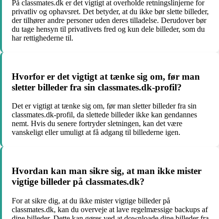
På classmates.dk er det vigtigt at overholde retningslinjerne for
privatliv og ophavsret. Det betyder, at du ikke bør slette billeder,
der tilhører andre personer uden deres tilladelse. Derudover bør
du tage hensyn til privatlivets fred og kun dele billeder, som du
har rettighederne til.
Hvorfor er det vigtigt at tænke sig om, før man
sletter billeder fra sin classmates.dk-profil?
Det er vigtigt at tænke sig om, før man sletter billeder fra sin
classmates.dk-profil, da slettede billeder ikke kan gendannes
nemt. Hvis du senere fortryder sletningen, kan det være
vanskeligt eller umuligt at få adgang til billederne igen.
Hvordan kan man sikre sig, at man ikke mister
vigtige billeder på classmates.dk?
For at sikre dig, at du ikke mister vigtige billeder på
classmates.dk, kan du overveje at lave regelmæssige backups af
dine billeder. Dette kan gøres ved at downloade dine billeder fra