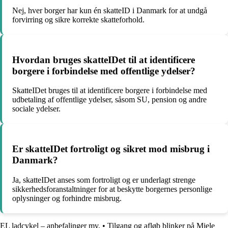
Nej, hver borger har kun én skatteID i Danmark for at undgå
forvirring og sikre korrekte skatteforhold.
Hvordan bruges skatteIDet til at identificere
borgere i forbindelse med offentlige ydelser?
SkatteIDet bruges til at identificere borgere i forbindelse med
udbetaling af offentlige ydelser, såsom SU, pension og andre
sociale ydelser.
Er skatteIDet fortroligt og sikret mod misbrug i
Danmark?
Ja, skatteIDet anses som fortroligt og er underlagt strenge
sikkerhedsforanstaltninger for at beskytte borgernes personlige
oplysninger og forhindre misbrug.
EL ladcykel – anbefalinger mv.
•
Tilgang og afløb blinker på Miele