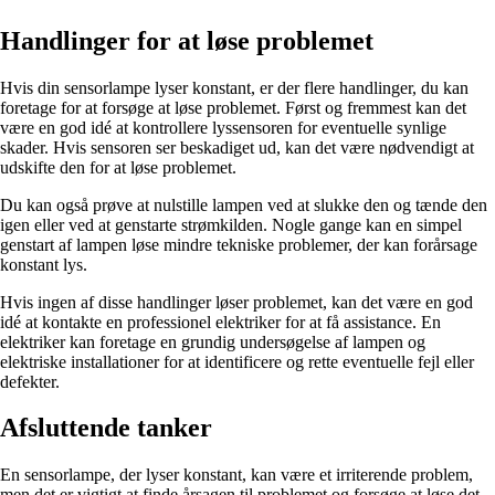
Handlinger for at løse problemet
Hvis din sensorlampe lyser konstant, er der flere handlinger, du kan
foretage for at forsøge at løse problemet. Først og fremmest kan det
være en god idé at kontrollere lyssensoren for eventuelle synlige
skader. Hvis sensoren ser beskadiget ud, kan det være nødvendigt at
udskifte den for at løse problemet.
Du kan også prøve at nulstille lampen ved at slukke den og tænde den
igen eller ved at genstarte strømkilden. Nogle gange kan en simpel
genstart af lampen løse mindre tekniske problemer, der kan forårsage
konstant lys.
Hvis ingen af disse handlinger løser problemet, kan det være en god
idé at kontakte en professionel elektriker for at få assistance. En
elektriker kan foretage en grundig undersøgelse af lampen og
elektriske installationer for at identificere og rette eventuelle fejl eller
defekter.
Afsluttende tanker
En sensorlampe, der lyser konstant, kan være et irriterende problem,
men det er vigtigt at finde årsagen til problemet og forsøge at løse det