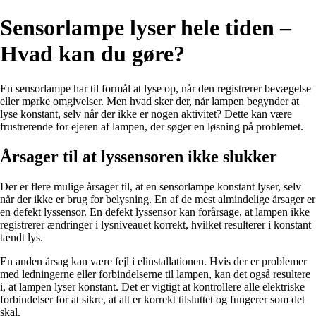
Sensorlampe lyser hele tiden –
Hvad kan du gøre?
En sensorlampe har til formål at lyse op, når den registrerer bevægelse
eller mørke omgivelser. Men hvad sker der, når lampen begynder at
lyse konstant, selv når der ikke er nogen aktivitet? Dette kan være
frustrerende for ejeren af lampen, der søger en løsning på problemet.
Årsager til at lyssensoren ikke slukker
Der er flere mulige årsager til, at en sensorlampe konstant lyser, selv
når der ikke er brug for belysning. En af de mest almindelige årsager er
en defekt lyssensor. En defekt lyssensor kan forårsage, at lampen ikke
registrerer ændringer i lysniveauet korrekt, hvilket resulterer i konstant
tændt lys.
En anden årsag kan være fejl i elinstallationen. Hvis der er problemer
med ledningerne eller forbindelserne til lampen, kan det også resultere
i, at lampen lyser konstant. Det er vigtigt at kontrollere alle elektriske
forbindelser for at sikre, at alt er korrekt tilsluttet og fungerer som det
skal.