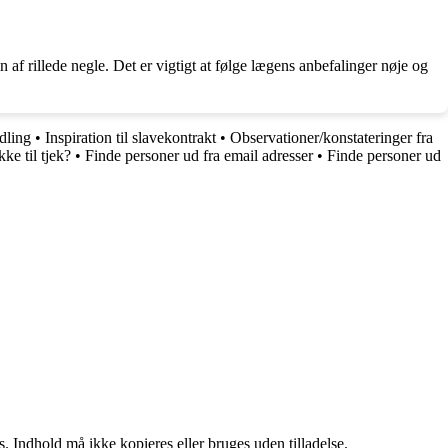
 af rillede negle. Det er vigtigt at følge lægens anbefalinger nøje og
dling
•
Inspiration til slavekontrakt
•
Observationer/konstateringer fra
ke til tjek?
•
Finde personer ud fra email adresser
•
Finde personer ud
. Indhold må ikke kopieres eller bruges uden tilladelse.