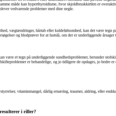
På samme måde kan hyperthyroidisme, hvor skjoldbruskkirtlen er overaktiv,
oplever vedvarende problemer med dine negle.
d, vægtændringer, hårtab eller kuldefølsomhed, kan det være tegn på st
øgelser og blodprøver for at fastslå, om der er underliggende årsager t
 kan være et tegn på underliggende sundhedsproblemer, herunder stofski
kifteproblemer er behandelige, og jo tidligere de opdages, jo bedre er
rstyrrelser, vitaminmangel, dårlig ernæring, traumer, aldring, eller endda
sulterer i riller?