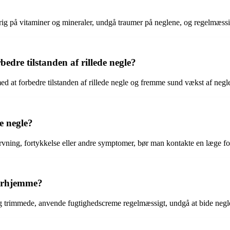
 rig på vitaminer og mineraler, undgå traumer på neglene, og regelmæss
edre tilstanden af rillede negle?
med at forbedre tilstanden af rillede negle og fremme sund vækst af negl
e negle?
rvning, fortykkelse eller andre symptomer, bør man kontakte en læge for
derhjemme?
 og trimmede, anvende fugtighedscreme regelmæssigt, undgå at bide neg