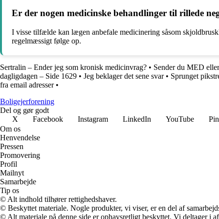
Er der nogen medicinske behandlinger til rillede neg
I visse tilfælde kan lægen anbefale medicinering såsom skjoldbruskki
regelmæssigt følge op.
Sertralin – Ender jeg som kronisk medicinvrag?
•
Sender du MED ell
dagligdagen – Side 1629
•
Jeg beklager det sene svar
•
Sprunget pikst
fra email adresser
•
Boligejerforening
Del og gør godt
X
Facebook
Instagram
LinkedIn
YouTube
Pin
Om os
Henvendelse
Pressen
Promovering
Profil
Mailnyt
Samarbejde
Tip os
© Alt indhold tilhører rettighedshaver.
© Beskyttet materiale. Nogle produkter, vi viser, er en del af samarbejd
© Alt materiale på denne side er ophavsretligt beskyttet. Vi deltager i 