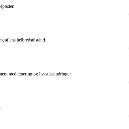
lepladen.
ng af ens helbredstilstand.
nnem medicinering og livsstilsændringer.
.