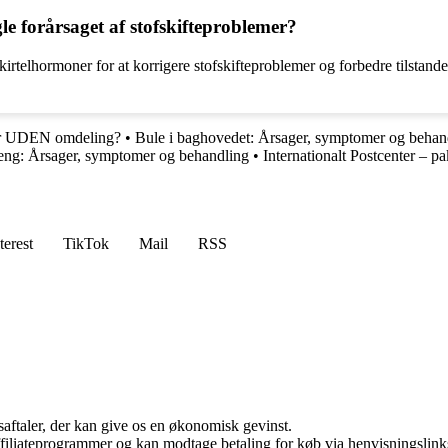
le forårsaget af stofskifteproblemer?
rtelhormoner for at korrigere stofskifteproblemer og forbedre tilstanden
er UDEN omdeling?
•
Bule i baghovedet: Årsager, symptomer og behan
reng: Årsager, symptomer og behandling
•
Internationalt Postcenter – pak
terest
TikTok
Mail
RSS
saftaler, der kan give os en økonomisk gevinst.
affiliateprogrammer og kan modtage betaling for køb via henvisningslinks