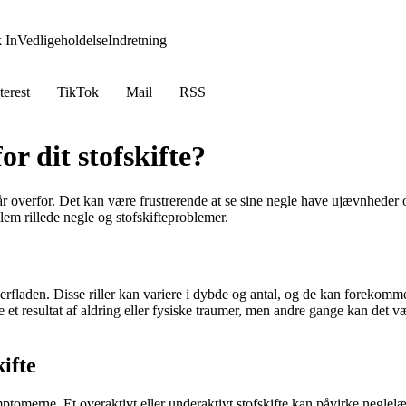
 In
Vedligeholdelse
Indretning
terest
TikTok
Mail
RSS
or dit stofskifte?
overfor. Det kan være frustrerende at se sine negle have ujævnheder og 
m rillede negle og stofskifteproblemer.
eoverfladen. Disse riller kan variere i dybde og antal, og de kan forekomm
re et resultat af aldring eller fysiske traumer, men andre gange kan de
ifte
mptomerne. Et overaktivt eller underaktivt stofskifte kan påvirke neglel