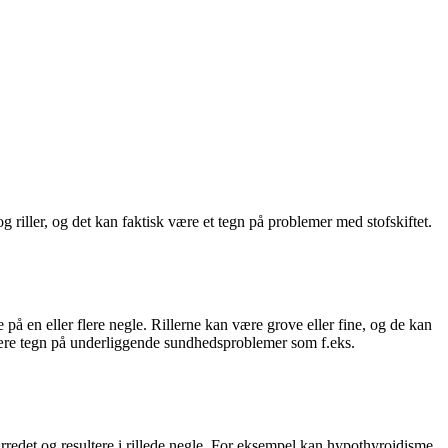
riller, og det kan faktisk være et tegn på problemer med stofskiftet.
e på en eller flere negle. Rillerne kan være grove eller fine, og de kan
t være tegn på underliggende sundhedsproblemer som f.eks.
ærredet og resultere i rillede negle. For eksempel kan hypothyroidisme,