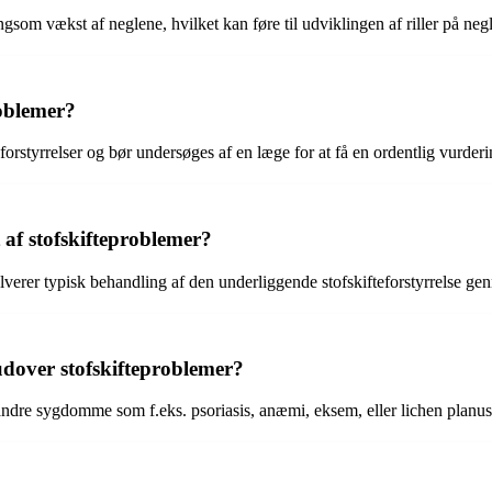
ngsom vækst af neglene, hvilket kan føre til udviklingen af riller på neg
roblemer?
teforstyrrelser og bør undersøges af en læge for at få en ordentlig vurderi
af stofskifteproblemer?
olverer typisk behandling af den underliggende stofskifteforstyrrelse ge
udover stofskifteproblemer?
andre sygdomme som f.eks. psoriasis, anæmi, eksem, eller lichen planus