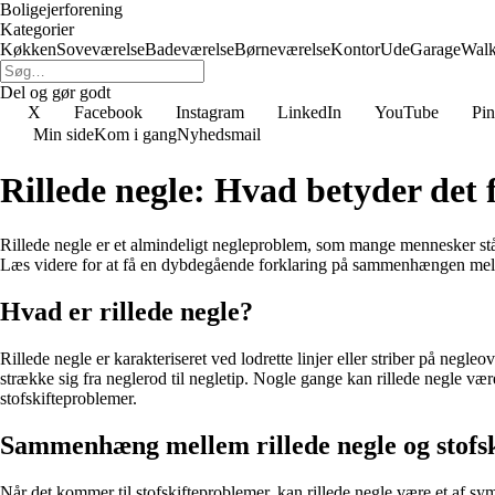
Boligejerforening
Kategorier
Køkken
Soveværelse
Badeværelse
Børneværelse
Kontor
Ude
Garage
Walk
Del og gør godt
X
Facebook
Instagram
LinkedIn
YouTube
Pin
Min side
Kom i gang
Nyhedsmail
Rillede negle: Hvad betyder det f
Rillede negle er et almindeligt negleproblem, som mange mennesker står 
Læs videre for at få en dybdegående forklaring på sammenhængen melle
Hvad er rillede negle?
Rillede negle er karakteriseret ved lodrette linjer eller striber på negl
strække sig fra neglerod til negletip. Nogle gange kan rillede negle væ
stofskifteproblemer.
Sammenhæng mellem rillede negle og stofsk
Når det kommer til stofskifteproblemer, kan rillede negle være et af sy