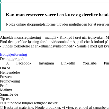
Kan man reservere varer i en kurv og derefter beta
Nogle online shoppingplatforme tilbyder muligheden for at reservere 
Afmelde momsregistrering – muligt?
•
Klik lyd i øret når jeg synker: 
Find den perfekte løsning for din virksomhed
•
App til check ind/ud på
•
Findes forkortelse af enkeltmandsvirksomhed?
•
Samleje med gift kv
Boligejerforening
Del og gør godt
X
Facebook
Instagram
LinkedIn
YouTube
Pin
Om os
Henvendelse
Pressen
Promovering
Profil
Mailnyt
Samarbejde
Tip os
© Alt indhold tilhører rettighedshaver.
© Beskyttet materiale. Nogle produkter, vi viser, er en del af samarbejd