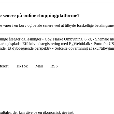
le senere på online shoppingplatforme?
varer i en kurv og betale senere ved at tilbyde forskellige betalingsmet
Mulige årsager og løsninger
•
Co2 Flaske Ombytning, 6 kg
•
Shemale mo
 arbejdsplads: Effektiv tidsregistrering med EgWebtid.dk
•
Porto fra US
inde: Et dybdegående perspektiv
•
Solcelle opvarmning af skur/tilbygni
terest
TikTok
Mail
RSS
saftaler, der kan give os en økonomisk gevinst.