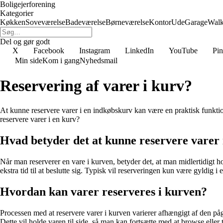
Boligejerforening
Kategorier
Køkken
Soveværelse
Badeværelse
Børneværelse
Kontor
Ude
Garage
Walk
Del og gør godt
X
Facebook
Instagram
LinkedIn
YouTube
Pin
Min side
Kom i gang
Nyhedsmail
Reservering af varer i kurv?
At kunne reservere varer i en indkøbskurv kan være en praktisk funktio
reservere varer i en kurv?
Hvad betyder det at kunne reservere varer
Når man reserverer en vare i kurven, betyder det, at man midlertidigt hold
ekstra tid til at beslutte sig. Typisk vil reserveringen kun være gyldig i
Hvordan kan varer reserveres i kurven?
Processen med at reservere varer i kurven varierer afhængigt af den pågæ
Dette vil holde varen til side, så man kan fortsætte med at browse eller 