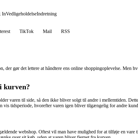
 In
Vedligeholdelse
Indretning
terest
TikTok
Mail
RSS
n, der gør det lettere at håndtere ens online shoppingoplevelse. Men hv
 i kurven?
er varen til side, så den ikke bliver solgt til andre i mellemtiden. Dette
 en vis tidsperiode, hvorefter varen igen bliver tilgængelig for andre kund
ldende webshop. Oftest vil man have mulighed for at tilføje en vare til 
tænke over sit køb, uden at varen bliver fjernet fra kurven.