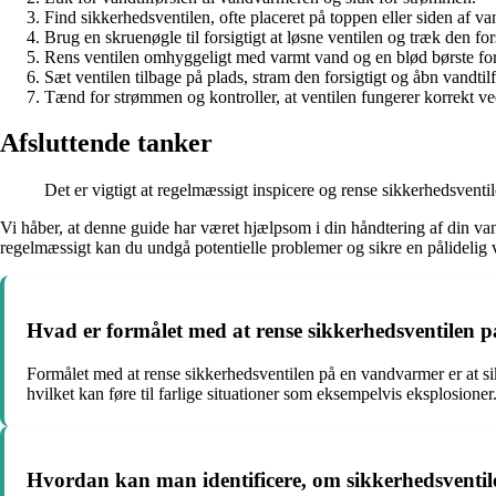
Find sikkerhedsventilen, ofte placeret på toppen eller siden af v
Brug en skruenøgle til forsigtigt at løsne ventilen og træk den for
Rens ventilen omhyggeligt med varmt vand og en blød børste for at
Sæt ventilen tilbage på plads, stram den forsigtigt og åbn vandtilf
Tænd for strømmen og kontroller, at ventilen fungerer korrekt ved 
Afsluttende tanker
Det er vigtigt at regelmæssigt inspicere og rense sikkerhedsventil
Vi håber, at denne guide har været hjælpsom i din håndtering af din v
regelmæssigt kan du undgå potentielle problemer og sikre en pålidelig 
Hvad er formålet med at rense sikkerhedsventilen
Formålet med at rense sikkerhedsventilen på en vandvarmer er at sikr
hvilket kan føre til farlige situationer som eksempelvis eksplosioner
Hvordan kan man identificere, om sikkerhedsventi