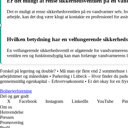
Er det muligt at rense sikkerhedsventilen på en vand
Det er muligt at rense sikkerhedsventilen på en vandvarmer selv, hv
arbejde, kan det dog være klogt at kontakte en professionel for assi
Hvilken betydning har en velfungerende sikkerhedsve
En velfungerende sikkerhedsventil er afgørende for vandvarmerens lev
ventilen ren og funktionsdygtig kan man forlænge vandvarmerens l
Forskel på legering og double?
•
Må man eje flere end 2 sommerhuse i
arbejdstimer og månedsløn
•
Parkering i Lübeck – Hvor finder du park
gennemsnitlig egenkapital – Erhvervsøkonomi
•
Er det okay for en frys
Boligejerforening
Del og gør godt
X
Facebook
Instagram
LinkedIn
YouTube
Pin
Om os
Henvendelse
Pressen
Promovering
Profil