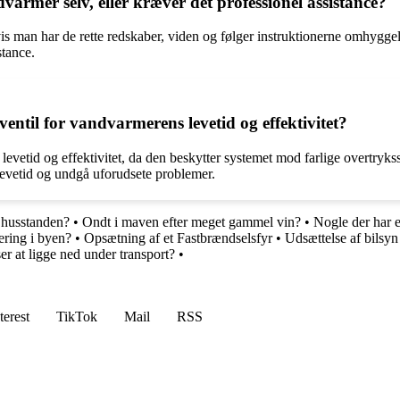
varmer selv, eller kræver det professionel assistance?
is man har de rette redskaber, viden og følger instruktionerne omhyggel
stance.
ntil for vandvarmerens levetid og effektivitet?
etid og effektivitet, da den beskytter systemet mod farlige overtrykssit
evetid og undgå uforudsete problemer.
 husstanden?
•
Ondt i maven efter meget gammel vin?
•
Nogle der har e
ering i byen?
•
Opsætning af et Fastbrændselsfyr
•
Udsættelse af bilsyn 
er at ligge ned under transport?
•
terest
TikTok
Mail
RSS