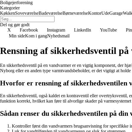
Boligejerforening
Kategorier
Køkken
Soveværelse
Badeværelse
Børneværelse
Kontor
Ude
Garage
Walk
Del og gør godt
X
Facebook
Instagram
LinkedIn
YouTube
Pin
Min side
Kom i gang
Nyhedsmail
Rensning af sikkerhedsventil p
En sikkerhedsventil på en vandvarmer er en vigtig komponent, der hjæ
Nyborg eller en anden type varmtvandsbeholder, er det vigtigt at holde 
Hvorfor er rensning af sikkerhedsventilen v
En sikkerhedsventil, også kaldet en kontraventil eller overtryksventil, er
funktion korrekt, hvilket kan føre til alvorlige skader på varmesystemet 
Sådan renser du sikkerhedsventilen på din
Kontroller først din vandvarmers brugsanvisning for specifikke i
Luk for vandtilførslen til vandvarmeren og sluk for strømmen.