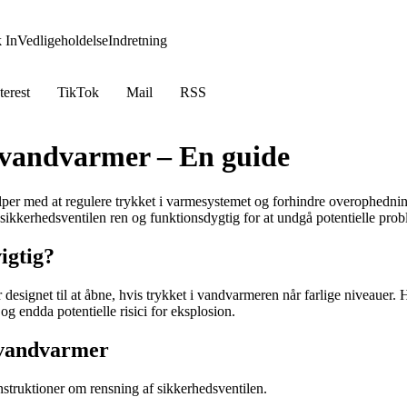
 In
Vedligeholdelse
Indretning
terest
TikTok
Mail
RSS
å vandvarmer – En guide
lper med at regulere trykket i varmesystemet og forhindre overophedn
sikkerhedsventilen ren og funktionsdygtig for at undgå potentielle prob
igtig?
 designet til at åbne, hvis trykket i vandvarmeren når farlige niveauer. H
og endda potentielle risici for eksplosion.
 vandvarmer
nstruktioner om rensning af sikkerhedsventilen.