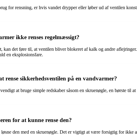
g for rensning, er hvis vandet drypper eller løber ud af ventilen konstan
armer ikke renses regelmæssigt?
n det føre til, at ventilen bliver blokeret af kalk og andre aflejringer.
ald en eksplosionsfare.
 at rense sikkerhedsventilen på en vandvarmer?
ndigt at bruge simple redskaber såsom en skruenøgle, en børste til at fj
eren for at kunne rense den?
løsne den med en skruenøgle. Det er vigtigt at være forsigtig for ikke