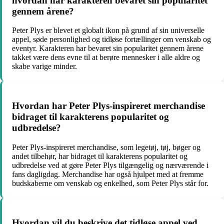
hvordan har karakteren bevaret sin popularitet
gennem årene?
Peter Plys er blevet et globalt ikon på grund af sin universelle
appel, søde personlighed og tidløse fortællinger om venskab og
eventyr. Karakteren har bevaret sin popularitet gennem årene
takket være dens evne til at berøre mennesker i alle aldre og
skabe varige minder.
Hvordan har Peter Plys-inspireret merchandise
bidraget til karakterens popularitet og
udbredelse?
Peter Plys-inspireret merchandise, som legetøj, tøj, bøger og
andet tilbehør, har bidraget til karakterens popularitet og
udbredelse ved at gøre Peter Plys tilgængelig og nærværende i
fans dagligdag. Merchandise har også hjulpet med at fremme
budskaberne om venskab og enkelhed, som Peter Plys står for.
Hvordan vil du beskrive det tidløse appel ved