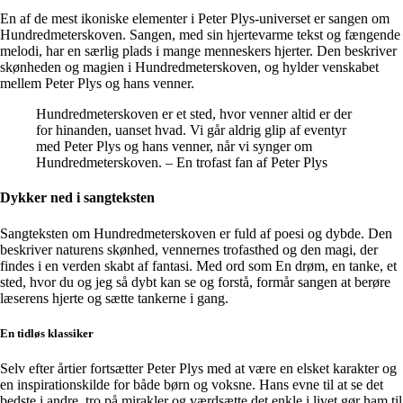
En af de mest ikoniske elementer i Peter Plys-universet er sangen om
Hundredmeterskoven. Sangen, med sin hjertevarme tekst og fængende
melodi, har en særlig plads i mange menneskers hjerter. Den beskriver
skønheden og magien i Hundredmeterskoven, og hylder venskabet
mellem Peter Plys og hans venner.
Hundredmeterskoven er et sted, hvor venner altid er der
for hinanden, uanset hvad. Vi går aldrig glip af eventyr
med Peter Plys og hans venner, når vi synger om
Hundredmeterskoven. – En trofast fan af Peter Plys
Dykker ned i sangteksten
Sangteksten om Hundredmeterskoven er fuld af poesi og dybde. Den
beskriver naturens skønhed, vennernes trofasthed og den magi, der
findes i en verden skabt af fantasi. Med ord som En drøm, en tanke, et
sted, hvor du og jeg så dybt kan se og forstå, formår sangen at berøre
læserens hjerte og sætte tankerne i gang.
En tidløs klassiker
Selv efter årtier fortsætter Peter Plys med at være en elsket karakter og
en inspirationskilde for både børn og voksne. Hans evne til at se det
bedste i andre, tro på mirakler og værdsætte det enkle i livet gør ham til