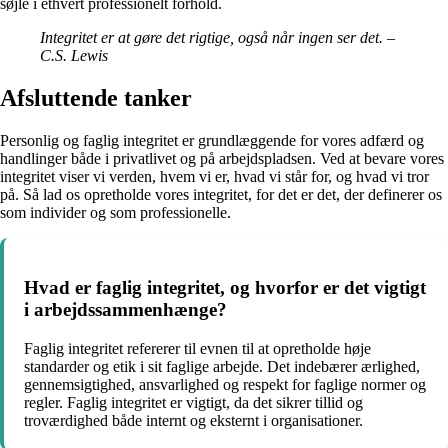
søjle i ethvert professionelt forhold.
Integritet er at gøre det rigtige, også når ingen ser det. –
C.S. Lewis
Afsluttende tanker
Personlig og faglig integritet er grundlæggende for vores adfærd og
handlinger både i privatlivet og på arbejdspladsen. Ved at bevare vores
integritet viser vi verden, hvem vi er, hvad vi står for, og hvad vi tror
på. Så lad os opretholde vores integritet, for det er det, der definerer os
som individer og som professionelle.
Hvad er faglig integritet, og hvorfor er det vigtigt
i arbejdssammenhænge?
Faglig integritet refererer til evnen til at opretholde høje
standarder og etik i sit faglige arbejde. Det indebærer ærlighed,
gennemsigtighed, ansvarlighed og respekt for faglige normer og
regler. Faglig integritet er vigtigt, da det sikrer tillid og
troværdighed både internt og eksternt i organisationer.