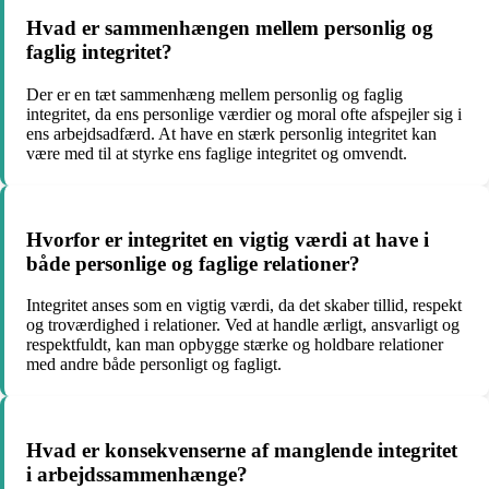
Hvad er sammenhængen mellem personlig og
faglig integritet?
Der er en tæt sammenhæng mellem personlig og faglig
integritet, da ens personlige værdier og moral ofte afspejler sig i
ens arbejdsadfærd. At have en stærk personlig integritet kan
være med til at styrke ens faglige integritet og omvendt.
Hvorfor er integritet en vigtig værdi at have i
både personlige og faglige relationer?
Integritet anses som en vigtig værdi, da det skaber tillid, respekt
og troværdighed i relationer. Ved at handle ærligt, ansvarligt og
respektfuldt, kan man opbygge stærke og holdbare relationer
med andre både personligt og fagligt.
Hvad er konsekvenserne af manglende integritet
i arbejdssammenhænge?