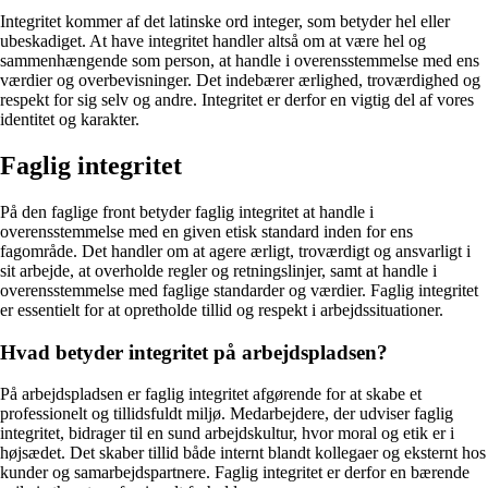
Integritet kommer af det latinske ord integer, som betyder hel eller
ubeskadiget. At have integritet handler altså om at være hel og
sammenhængende som person, at handle i overensstemmelse med ens
værdier og overbevisninger. Det indebærer ærlighed, troværdighed og
respekt for sig selv og andre. Integritet er derfor en vigtig del af vores
identitet og karakter.
Faglig integritet
På den faglige front betyder faglig integritet at handle i
overensstemmelse med en given etisk standard inden for ens
fagområde. Det handler om at agere ærligt, troværdigt og ansvarligt i
sit arbejde, at overholde regler og retningslinjer, samt at handle i
overensstemmelse med faglige standarder og værdier. Faglig integritet
er essentielt for at opretholde tillid og respekt i arbejdssituationer.
Hvad betyder integritet på arbejdspladsen?
På arbejdspladsen er faglig integritet afgørende for at skabe et
professionelt og tillidsfuldt miljø. Medarbejdere, der udviser faglig
integritet, bidrager til en sund arbejdskultur, hvor moral og etik er i
højsædet. Det skaber tillid både internt blandt kollegaer og eksternt hos
kunder og samarbejdspartnere. Faglig integritet er derfor en bærende