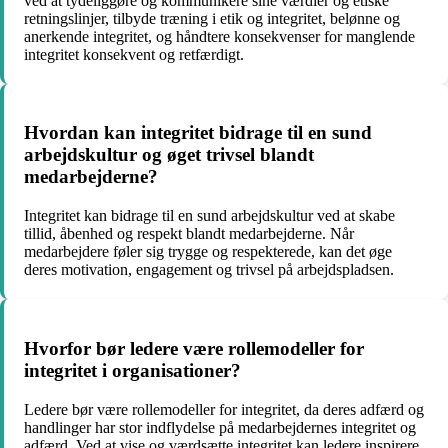
ved at tydeliggøre og kommunikere sine værdier og etiske
retningslinjer, tilbyde træning i etik og integritet, belønne og
anerkende integritet, og håndtere konsekvenser for manglende
integritet konsekvent og retfærdigt.
Hvordan kan integritet bidrage til en sund
arbejdskultur og øget trivsel blandt
medarbejderne?
Integritet kan bidrage til en sund arbejdskultur ved at skabe
tillid, åbenhed og respekt blandt medarbejderne. Når
medarbejdere føler sig trygge og respekterede, kan det øge
deres motivation, engagement og trivsel på arbejdspladsen.
Hvorfor bør ledere være rollemodeller for
integritet i organisationer?
Ledere bør være rollemodeller for integritet, da deres adfærd og
handlinger har stor indflydelse på medarbejdernes integritet og
adfærd. Ved at vise og værdsætte integritet kan ledere inspirere