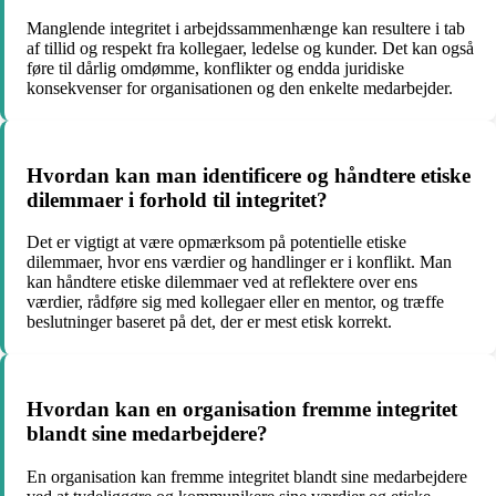
Manglende integritet i arbejdssammenhænge kan resultere i tab
af tillid og respekt fra kollegaer, ledelse og kunder. Det kan også
føre til dårlig omdømme, konflikter og endda juridiske
konsekvenser for organisationen og den enkelte medarbejder.
Hvordan kan man identificere og håndtere etiske
dilemmaer i forhold til integritet?
Det er vigtigt at være opmærksom på potentielle etiske
dilemmaer, hvor ens værdier og handlinger er i konflikt. Man
kan håndtere etiske dilemmaer ved at reflektere over ens
værdier, rådføre sig med kollegaer eller en mentor, og træffe
beslutninger baseret på det, der er mest etisk korrekt.
Hvordan kan en organisation fremme integritet
blandt sine medarbejdere?
En organisation kan fremme integritet blandt sine medarbejdere