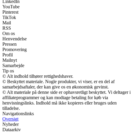
LinkedIn
YouTube
Pinterest
TikTok
Mail
RSS
Om os
Henvendelse
Pressen
Promovering
Profil
Mailnyt
Samarbejde
Tip os
© Alt indhold tilhører rettighedshaver.
© Beskyttet materiale. Nogle produkter, vi viser, er en del af
samarbejdsaftaler, der kan give os en økonomisk gevinst.
© Alt materiale på denne side er ophavsretligt beskyttet. Vi deltager i
affiliateprogrammer og kan modtage betaling for køb via
henvisningslinks. Indhold må ikke kopieres eller bruges uden
tilladelse.
Navigationslinks
Oversigt
Nyheder
Dataarkiv