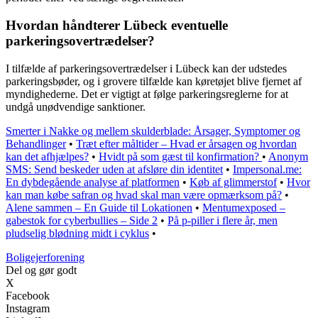
Hvordan håndterer Lübeck eventuelle
parkeringsovertrædelser?
I tilfælde af parkeringsovertrædelser i Lübeck kan der udstedes
parkeringsbøder, og i grovere tilfælde kan køretøjet blive fjernet af
myndighederne. Det er vigtigt at følge parkeringsreglerne for at
undgå unødvendige sanktioner.
Smerter i Nakke og mellem skulderblade: Årsager, Symptomer og
Behandlinger
•
Træt efter måltider – Hvad er årsagen og hvordan
kan det afhjælpes?
•
Hvidt på som gæst til konfirmation?
•
Anonym
SMS: Send beskeder uden at afsløre din identitet
•
Impersonal.me:
En dybdegående analyse af platformen
•
Køb af glimmerstof
•
Hvor
kan man købe safran og hvad skal man være opmærksom på?
•
Alene sammen – En Guide til Lokationen
•
Mentumexposed –
gabestok for cyberbullies – Side 2
•
På p-piller i flere år, men
pludselig blødning midt i cyklus
•
Boligejerforening
Del og gør godt
X
Facebook
Instagram