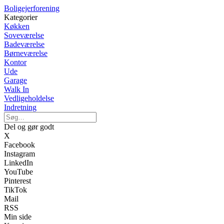
Boligejerforening
Kategorier
Køkken
Soveværelse
Badeværelse
Børneværelse
Kontor
Ude
Garage
Walk In
Vedligeholdelse
Indretning
Del og gør godt
X
Facebook
Instagram
LinkedIn
YouTube
Pinterest
TikTok
Mail
RSS
Min side