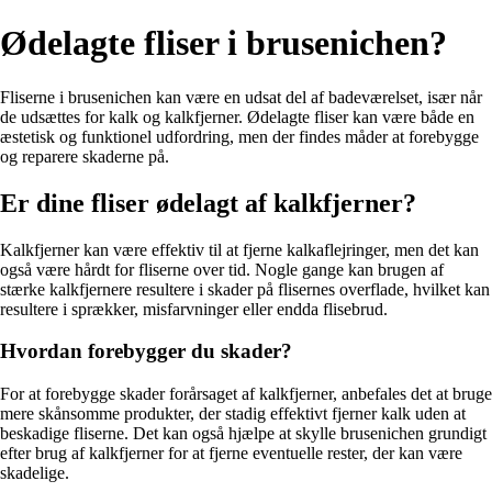
Ødelagte fliser i brusenichen?
Fliserne i brusenichen kan være en udsat del af badeværelset, især når
de udsættes for kalk og kalkfjerner. Ødelagte fliser kan være både en
æstetisk og funktionel udfordring, men der findes måder at forebygge
og reparere skaderne på.
Er dine fliser ødelagt af kalkfjerner?
Kalkfjerner kan være effektiv til at fjerne kalkaflejringer, men det kan
også være hårdt for fliserne over tid. Nogle gange kan brugen af
stærke kalkfjernere resultere i skader på flisernes overflade, hvilket kan
resultere i sprækker, misfarvninger eller endda flisebrud.
Hvordan forebygger du skader?
For at forebygge skader forårsaget af kalkfjerner, anbefales det at bruge
mere skånsomme produkter, der stadig effektivt fjerner kalk uden at
beskadige fliserne. Det kan også hjælpe at skylle brusenichen grundigt
efter brug af kalkfjerner for at fjerne eventuelle rester, der kan være
skadelige.