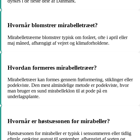
dyrkes i de fleste dele af Danmark.
Hvornår blomstrer mirabelletræet?
Mirabelletræerne blomstrer typisk om foråret, ofte i april eller
maj måned, afhængigt af vejret og klimaforholdene.
Hvordan formeres mirabelletræer?
Mirabelletræer kan formes gennem frøformering, stiklinger eller
podekviste. Den mest almindelige metode er podekviste, hvor
man bruger en sund mirabelleklon til at pode på en
underlagsplante.
Hvornår er høstsæsonen for mirabeller?
Høstsæsonen for mirabeller er typisk i sensommeren eller tidlig
efterår, omkring august til september, afhængigt af sorten og