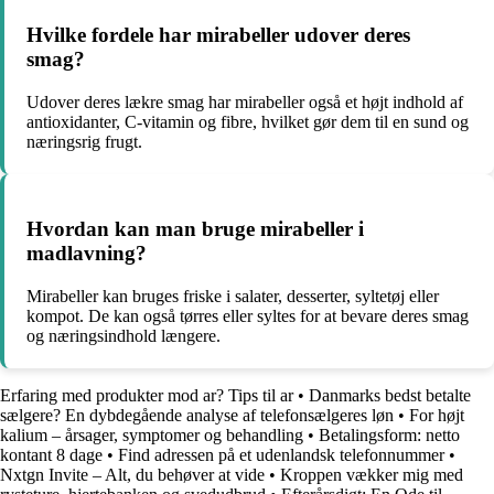
Hvilke fordele har mirabeller udover deres
smag?
Udover deres lækre smag har mirabeller også et højt indhold af
antioxidanter, C-vitamin og fibre, hvilket gør dem til en sund og
næringsrig frugt.
Hvordan kan man bruge mirabeller i
madlavning?
Mirabeller kan bruges friske i salater, desserter, syltetøj eller
kompot. De kan også tørres eller syltes for at bevare deres smag
og næringsindhold længere.
Erfaring med produkter mod ar? Tips til ar
•
Danmarks bedst betalte
sælgere? En dybdegående analyse af telefonsælgeres løn
•
For højt
kalium – årsager, symptomer og behandling
•
Betalingsform: netto
kontant 8 dage
•
Find adressen på et udenlandsk telefonnummer
•
Nxtgn Invite – Alt, du behøver at vide
•
Kroppen vækker mig med