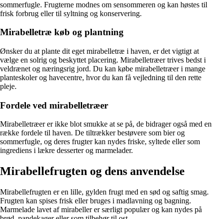
sommerfugle. Frugterne modnes om sensommeren og kan høstes til
frisk forbrug eller til syltning og konservering.
Mirabelletræ køb og plantning
Ønsker du at plante dit eget mirabelletræ i haven, er det vigtigt at
vælge en solrig og beskyttet placering. Mirabelletræer trives bedst i
veldrænet og næringsrig jord. Du kan købe mirabelletræer i mange
planteskoler og havecentre, hvor du kan få vejledning til den rette
pleje.
Fordele ved mirabelletræer
Mirabelletræer er ikke blot smukke at se på, de bidrager også med en
række fordele til haven. De tiltrækker bestøvere som bier og
sommerfugle, og deres frugter kan nydes friske, syltede eller som
ingrediens i lækre desserter og marmelader.
Mirabellefrugten og dens anvendelse
Mirabellefrugten er en lille, gylden frugt med en sød og saftig smag.
Frugten kan spises frisk eller bruges i madlavning og bagning.
Marmelade lavet af mirabeller er særligt populær og kan nydes på
brød, pandekager eller som tilbehør til ost.