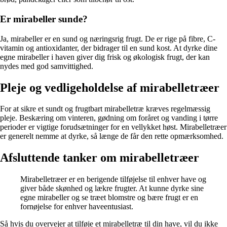
Er mirabeller sunde?
Ja, mirabeller er en sund og næringsrig frugt. De er rige på fibre, C-
vitamin og antioxidanter, der bidrager til en sund kost. At dyrke dine
egne mirabeller i haven giver dig frisk og økologisk frugt, der kan
nydes med god samvittighed.
Pleje og vedligeholdelse af mirabelletræer
For at sikre et sundt og frugtbart mirabelletræ kræves regelmæssig
pleje. Beskæring om vinteren, gødning om foråret og vanding i tørre
perioder er vigtige forudsætninger for en vellykket høst. Mirabelletræer
er generelt nemme at dyrke, så længe de får den rette opmærksomhed.
Afsluttende tanker om mirabelletræer
Mirabelletræer er en berigende tilføjelse til enhver have og
giver både skønhed og lækre frugter. At kunne dyrke sine
egne mirabeller og se træet blomstre og bære frugt er en
fornøjelse for enhver haveentusiast.
Så hvis du overvejer at tilføje et mirabelletræ til din have, vil du ikke