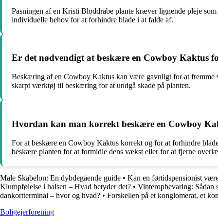
Pasningen af en Kristi Bloddråbe plante kræver lignende pleje som en
individuelle behov for at forhindre blade i at falde af.
Er det nødvendigt at beskære en Cowboy Kaktus for 
Beskæring af en Cowboy Kaktus kan være gavnligt for at fremme vækst 
skarpt værktøj til beskæring for at undgå skade på planten.
Hvordan kan man korrekt beskære en Cowboy Kaktus
For at beskære en Cowboy Kaktus korrekt og for at forhindre blade 
beskære planten for at formidle dens vækst eller for at fjerne overl
Male Skabelon: En dybdegående guide
•
Kan en førtidspensionist vær
Klumpfølelse i halsen – Hvad betyder det?
•
Vinteropbevaring: Sådan s
dankortterminal – hvor og hvad?
•
Forskellen på et konglomerat, et kon
Boligejerforening