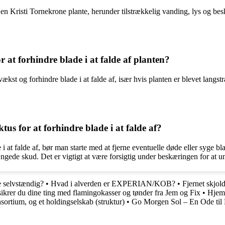
 Kristi Tornekrone plante, herunder tilstrækkelig vanding, lys og beskyt
at forhindre blade i at falde af planten?
og forhindre blade i at falde af, især hvis planten er blevet langstrakt
 for at forhindre blade i at falde af?
i at falde af, bør man starte med at fjerne eventuelle døde eller syge 
ængede skud. Det er vigtigt at være forsigtig under beskæringen for at 
e selvstændig?
•
Hvad i alverden er EXPERIAN/KOB?
•
Fjernet skjol
ikrer du dine ting med flamingokasser og tønder fra Jem og Fix
•
Hjemm
sortium, og et holdingselskab (struktur)
•
Go Morgen Sol – En Ode til