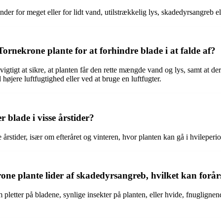
der for meget eller for lidt vand, utilstrækkelig lys, skadedyrsangreb ell
rnekrone plante for at forhindre blade i at falde af?
et vigtigt at sikre, at planten får den rette mængde vand og lys, samt at
øjere luftfugtighed eller ved at bruge en luftfugter.
 blade i visse årstider?
se årstider, især om efteråret og vinteren, hvor planten kan gå i hvileper
one plante lider af skadedyrsangreb, hvilket kan forårs
letter på bladene, synlige insekter på planten, eller hvide, fnuglignen