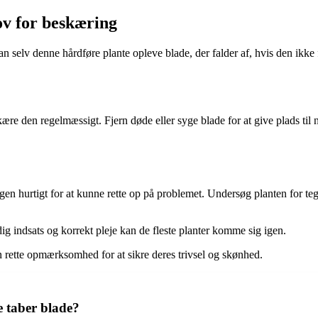
ov for beskæring
selv denne hårdføre plante opleve blade, der falder af, hvis den ikke f
ære den regelmæssigt. Fjern døde eller syge blade for at give plads ti
årsagen hurtigt for at kunne rette op på problemet. Undersøg planten for
g indsats og korrekt pleje kan de fleste planter komme sig igen.
en rette opmærksomhed for at sikre deres trivsel og skønhed.
e taber blade?