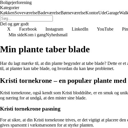
Boligejerforening
Kategorier
Køkken
Soveværelse
Badeværelse
Børneværelse
Kontor
Ude
Garage
Walk
Del og gør godt
X
Facebook
Instagram
LinkedIn
YouTube
Pin
Min side
Kom i gang
Nyhedsmail
Min plante taber blade
Har du lagt mærke til, at din plante begynder at tabe blade? Dette er et
til, at planter kan tabe blade, og hvordan du kan løse problemet.
Kristi tornekrone – en populær plante med
Kristi tornekrone, også kendt som Kristi bloddråbe, er en smuk og unik 
og næring for at undgå, at den mister sine blade.
Kristi tornekrone pasning
For at sikre, at din Kristi tornekrone trives, er det vigtigt at placere
gives sparsomt i vækstsæsonen for at styrke planten.