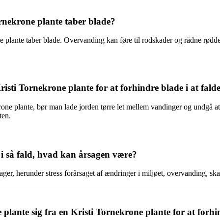
rnekrone plante taber blade?
e plante taber blade. Overvanding kan føre til rodskader og rådne rødder,
sti Tornekrone plante for at forhindre blade i at falde
rone plante, bør man lade jorden tørre let mellem vandinger og undgå at 
ten.
 i så fald, hvad kan årsagen være?
sager, herunder stress forårsaget af ændringer i miljøet, overvanding, sk
lante sig fra en Kristi Tornekrone plante for at forhin