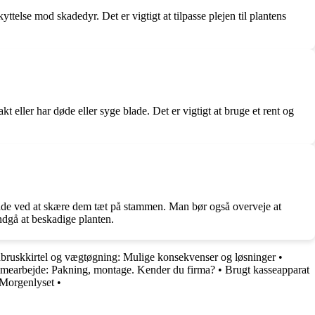
telse mod skadedyr. Det er vigtigt at tilpasse plejen til plantens
 eller har døde eller syge blade. Det er vigtigt at bruge et rent og
blade ved at skære dem tæt på stammen. Man bør også overveje at
undgå at beskadige planten.
dbruskkirtel og vægtøgning: Mulige konsekvenser og løsninger
•
earbejde: Pakning, montage. Kender du firma?
•
Brugt kasseapparat
 Morgenlyset
•