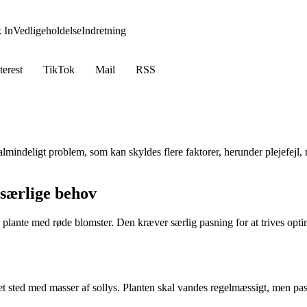
 In
Vedligeholdelse
Indretning
terest
TikTok
Mail
RSS
 almindeligt problem, som kan skyldes flere faktorer, herunder plejefejl,
 særlige behov
plante med røde blomster. Den kræver særlig pasning for at trives optim
 den et sted med masser af sollys. Planten skal vandes regelmæssigt, men 