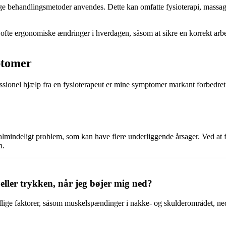
ge behandlingsmetoder anvendes. Dette kan omfatte fysioterapi, massage,
fte ergonomiske ændringer i hverdagen, såsom at sikre en korrekt arbejd
ptomer
fessionel hjælp fra en fysioterapeut er mine symptomer markant forbedret.
almindeligt problem, som kan have flere underliggende årsager. Ved at for
n.
 eller trykken, når jeg bøjer mig ned?
ellige faktorer, såsom muskelspændinger i nakke- og skulderområdet, 