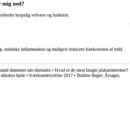
er mig ned?
orbedre kropslig velvære og funktion.
krop, mindske inflammation og muligvis reducere forekomsten af mild
and drømmer om shemales
•
Hvad er de mest brugte plakatstørrelser?
atlaskes kjole
•
Iværksætterydelse 2017
•
Buldne fingre: Årsager,