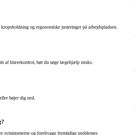
 kropsholdning og ergonomiske justeringer på arbejdspladsen.
tab af blærekontrol, bør du søge lægehjælp straks.
ller bøjer dig ned.
g?
ucere symptomerne og forebygge fremtidige problemer.