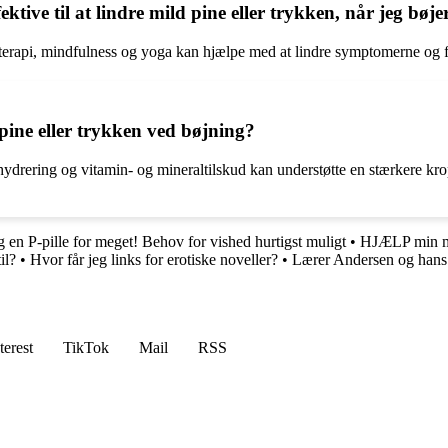
tive til at lindre mild pine eller trykken, når jeg bøj
terapi, mindfulness og yoga kan hjælpe med at lindre symptomerne og f
pine eller trykken ved bøjning?
ig hydrering og vitamin- og mineraltilskud kan understøtte en stærkere 
 en P-pille for meget! Behov for vished hurtigst muligt
•
HJÆLP min m
il?
•
Hvor får jeg links for erotiske noveller?
•
Lærer Andersen og hans 
terest
TikTok
Mail
RSS