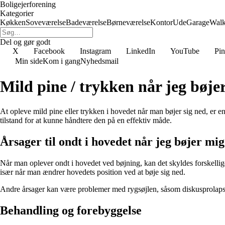
Boligejerforening
Kategorier
Køkken
Soveværelse
Badeværelse
Børneværelse
Kontor
Ude
Garage
Walk
Del og gør godt
X
Facebook
Instagram
LinkedIn
YouTube
Pin
Min side
Kom i gang
Nyhedsmail
Mild pine / trykken når jeg bøje
At opleve mild pine eller trykken i hovedet når man bøjer sig ned, er 
tilstand for at kunne håndtere den på en effektiv måde.
Årsager til ondt i hovedet når jeg bøjer mi
Når man oplever ondt i hovedet ved bøjning, kan det skyldes forskellig
især når man ændrer hovedets position ved at bøje sig ned.
Andre årsager kan være problemer med rygsøjlen, såsom diskusprolaps el
Behandling og forebyggelse