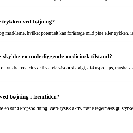
er trykken ved bøjning?
g musklerne, hvilket potentielt kan forårsage mild pine eller trykken, 
ng skyldes en underliggende medicinsk tilstand?
 en række medicinske tilstande såsom slidgigt, diskusprolaps, muskels
ved bøjning i fremtiden?
lde en sund kropsholdning, være fysisk aktiv, træne regelmæssigt, styr