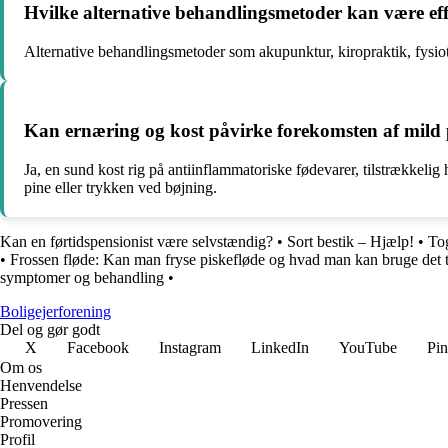
Hvilke alternative behandlingsmetoder kan være effek
Alternative behandlingsmetoder som akupunktur, kiropraktik, fysio
Kan ernæring og kost påvirke forekomsten af mild 
Ja, en sund kost rig på antiinflammatoriske fødevarer, tilstrækkel
pine eller trykken ved bøjning.
Kan en førtidspensionist være selvstændig?
•
Sort bestik – Hjælp!
•
Tog
•
Frossen fløde: Kan man fryse piskefløde og hvad man kan bruge det t
symptomer og behandling
•
Boligejerforening
Del og gør godt
X
Facebook
Instagram
LinkedIn
YouTube
Pin
Om os
Henvendelse
Pressen
Promovering
Profil