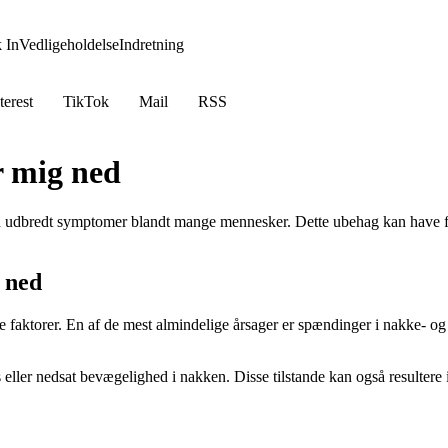
 In
Vedligeholdelse
Indretning
terest
TikTok
Mail
RSS
r mig ned
en udbredt symptomer blandt mange mennesker. Dette ubehag kan have fler
g ned
e faktorer. En af de mest almindelige årsager er spændinger i nakke- o
ler nedsat bevægelighed i nakken. Disse tilstande kan også resultere i