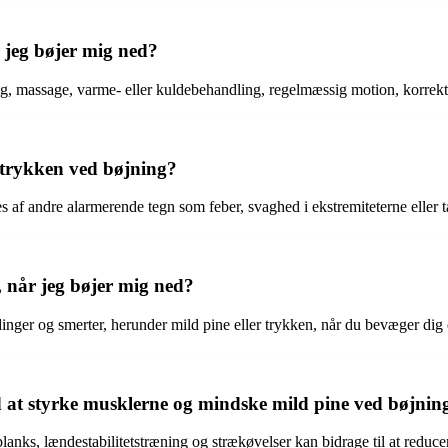
r jeg bøjer mig ned?
g, massage, varme- eller kuldebehandling, regelmæssig motion, korrekt
r trykken ved bøjning?
s af andre alarmerende tegn som feber, svaghed i ekstremiteterne eller 
n, når jeg bøjer mig ned?
inger og smerter, herunder mild pine eller trykken, når du bevæger dig e
d at styrke musklerne og mindske mild pine ved bøjnin
 planks, lændestabilitetstræning og strækøvelser kan bidrage til at red