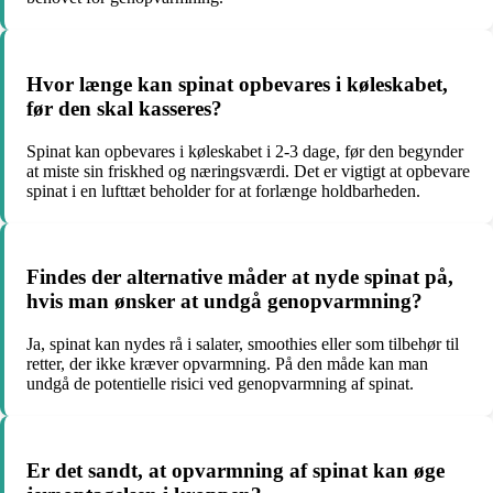
Hvor længe kan spinat opbevares i køleskabet,
før den skal kasseres?
Spinat kan opbevares i køleskabet i 2-3 dage, før den begynder
at miste sin friskhed og næringsværdi. Det er vigtigt at opbevare
spinat i en lufttæt beholder for at forlænge holdbarheden.
Findes der alternative måder at nyde spinat på,
hvis man ønsker at undgå genopvarmning?
Ja, spinat kan nydes rå i salater, smoothies eller som tilbehør til
retter, der ikke kræver opvarmning. På den måde kan man
undgå de potentielle risici ved genopvarmning af spinat.
Er det sandt, at opvarmning af spinat kan øge