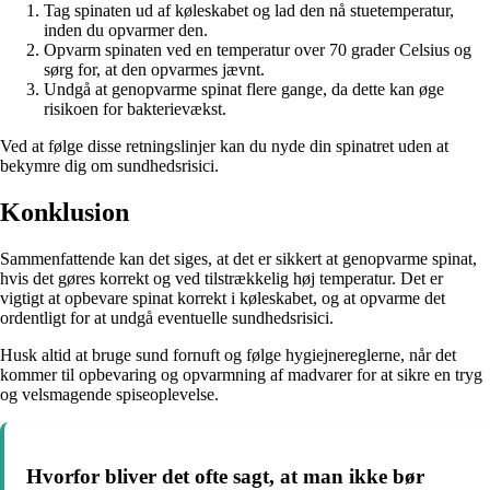
Tag spinaten ud af køleskabet og lad den nå stuetemperatur,
inden du opvarmer den.
Opvarm spinaten ved en temperatur over 70 grader Celsius og
sørg for, at den opvarmes jævnt.
Undgå at genopvarme spinat flere gange, da dette kan øge
risikoen for bakterievækst.
Ved at følge disse retningslinjer kan du nyde din spinatret uden at
bekymre dig om sundhedsrisici.
Konklusion
Sammenfattende kan det siges, at det er sikkert at genopvarme spinat,
hvis det gøres korrekt og ved tilstrækkelig høj temperatur. Det er
vigtigt at opbevare spinat korrekt i køleskabet, og at opvarme det
ordentligt for at undgå eventuelle sundhedsrisici.
Husk altid at bruge sund fornuft og følge hygiejnereglerne, når det
kommer til opbevaring og opvarmning af madvarer for at sikre en tryg
og velsmagende spiseoplevelse.
Hvorfor bliver det ofte sagt, at man ikke bør