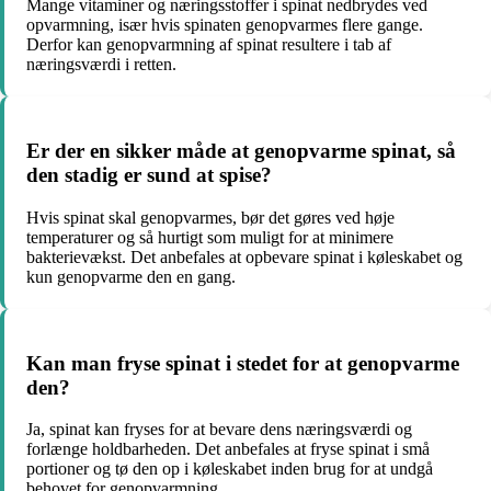
Mange vitaminer og næringsstoffer i spinat nedbrydes ved
opvarmning, især hvis spinaten genopvarmes flere gange.
Derfor kan genopvarmning af spinat resultere i tab af
næringsværdi i retten.
Er der en sikker måde at genopvarme spinat, så
den stadig er sund at spise?
Hvis spinat skal genopvarmes, bør det gøres ved høje
temperaturer og så hurtigt som muligt for at minimere
bakterievækst. Det anbefales at opbevare spinat i køleskabet og
kun genopvarme den en gang.
Kan man fryse spinat i stedet for at genopvarme
den?
Ja, spinat kan fryses for at bevare dens næringsværdi og
forlænge holdbarheden. Det anbefales at fryse spinat i små
portioner og tø den op i køleskabet inden brug for at undgå
behovet for genopvarmning.