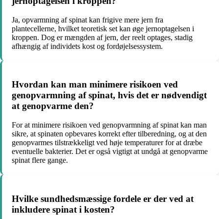
jernoptagelsen i kroppen?
Ja, opvarmning af spinat kan frigive mere jern fra
plantecellerne, hvilket teoretisk set kan øge jernoptagelsen i
kroppen. Dog er mængden af jern, der reelt optages, stadig
afhængig af individets kost og fordøjelsessystem.
Hvordan kan man minimere risikoen ved
genopvarmning af spinat, hvis det er nødvendigt
at genopvarme den?
For at minimere risikoen ved genopvarmning af spinat kan man
sikre, at spinaten opbevares korrekt efter tilberedning, og at den
genopvarmes tilstrækkeligt ved høje temperaturer for at dræbe
eventuelle bakterier. Det er også vigtigt at undgå at genopvarme
spinat flere gange.
Hvilke sundhedsmæssige fordele er der ved at
inkludere spinat i kosten?