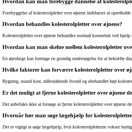
Hvordan kan man forebygge dannelse af kolesterolple
Forebyggelse af kolesterolpletter over øjnene indebærer at opretholde
Hvordan behandles kolesterolpletter over øjnene?
Kolesterolpletter over øjnene behandles normalt kosmetisk ved hjælp af
Hvordan kan man skelne mellem kolesterolpletter ov
En øjenlæge kan foretage en grundig undersøgelse for at bekræfte d
Hvilke faktorer kan forværre kolesterolpletter over ø
Rygning, usund kost, stillesiddende livsstil og ubehandlet højt kolester
Er det muligt at fjerne kolesterolpletter over øjnene
Det anbefales ikke at forsøge at fjerne kolesterolpletter over øjnene d
Hvornår bør man søge lægehjælp for kolesterolplette
Det er vigtigt at søge lægehjælp, hvis kolesterolpletterne vokser hurt