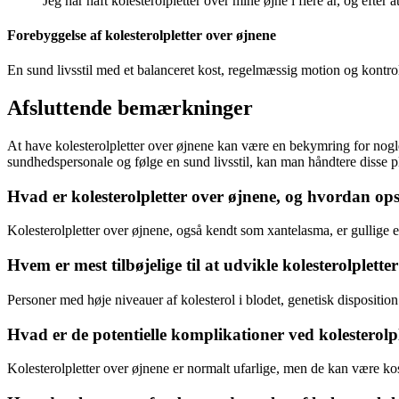
Jeg har haft kolesterolpletter over mine øjne i flere år, og efter
Forebyggelse af kolesterolpletter over øjnene
En sund livsstil med et balanceret kost, regelmæssig motion og kontrol
Afsluttende bemærkninger
At have kolesterolpletter over øjnene kan være en bekymring for nogle, 
sundhedspersonale og følge en sund livsstil, kan man håndtere disse p
Hvad er kolesterolpletter over øjnene, og hvordan op
Kolesterolpletter over øjnene, også kendt som xantelasma, er gullige
Hvem er mest tilbøjelige til at udvikle kolesterolplette
Personer med høje niveauer af kolesterol i blodet, genetisk dispositio
Hvad er de potentielle komplikationer ved kolesterolp
Kolesterolpletter over øjnene er normalt ufarlige, men de kan være ko