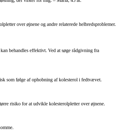
løsning, der virker for mig. – Maria, 45 år.
rolpletter over øjnene og andre relaterede helbredsproblemer.
g kan behandles effektivt. Ved at søge rådgivning fra
sk som følge af ophobning af kolesterol i fedtvævet.
re risiko for at udvikle kolesterolpletter over øjnene.
gdomme.