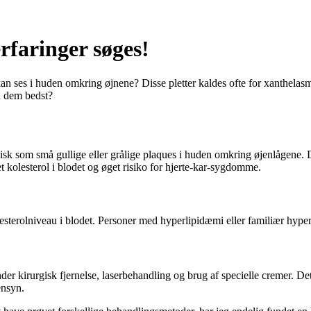
erfaringer søges!
 kan ses i huden omkring øjnene? Disse pletter kaldes ofte for xanthel
n dem bedst?
isk som små gullige eller grålige plaques i huden omkring øjenlågene. Di
 kolesterol i blodet og øget risiko for hjerte-kar-sygdomme.
sterolniveau i blodet. Personer med hyperlipidæmi eller familiær hyperko
nder kirurgisk fjernelse, laserbehandling og brug af specielle cremer. Det
ensyn.