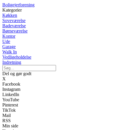
Boligejerforening
Kategorier
Køkken
Soveværelse
Badeværelse
Børneværelse
Kontor
Ude
Garage
Walk In
Vedligeholdelse
Indretning
Del og gør godt
X
Facebook
Instagram
LinkedIn
YouTube
Pinterest
TikTok
Mail
RSS
Min side