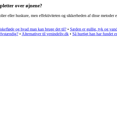
lpletter over øjnene?
lier eller huskure, men effektiviteten og sikkerheden af disse metoder e
iskefløde og hvad man kan bruge det til?
•
Sæden er gullig, tyk og van
elvstændig?
•
Alternativer til venindeliv.dk
•
Så hurtigt han har fundet e