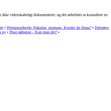
r ikke videnskabeligt dokumenteret, og det anbefales at konsultere en
det
•
Hjemmearbejde: Pakning, montage. Kender du firma?
•
Debatten
n ny
•
Plast støbning – Kan man det?
•