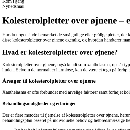
Kom i gang
Nyhedsmail
Kolesterolpletter over øjnene – 
Har du nogensinde bemærket de små gullige eller grålige pletter, der
disse kolesterolpletter over øjnene egentlig, og hvordan håndterer ma
Hvad er kolesterolpletter over øjnene?
Kolesterolpletter over øjnene, også kendt som xanthelasma, opstår typ
huden. Selvom de normalt er harmløse, kan de være et tegn på forhøjet
Årsager til kolesterolpletter over øjnene
Xanthelasma er ofte forbundet med arvelige faktorer samt forhøjet kole
Behandlingsmuligheder og erfaringer
Der er flere metoder til fjernelse af kolesterolpletter over øjnene, heru
behandlingsplan baseret på individuelle behov og helbredsmæssige h