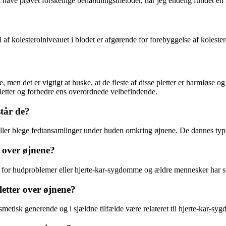
 at have prøvet forskellige behandlingsmetoder, har jeg endelig fundet en 
 af kolesterolniveauet i blodet er afgørende for forebyggelse af koleste
men det er vigtigt at huske, at de fleste af disse pletter er harmløse o
letter og forbedre ens overordnede velbefindende.
står de?
 eller blege fedtansamlinger under huden omkring øjnene. De dannes typi
r over øjnene?
n for hudproblemer eller hjerte-kar-sygdomme og ældre mennesker har stør
letter over øjnene?
smetisk generende og i sjældne tilfælde være relateret til hjerte-kar-sy