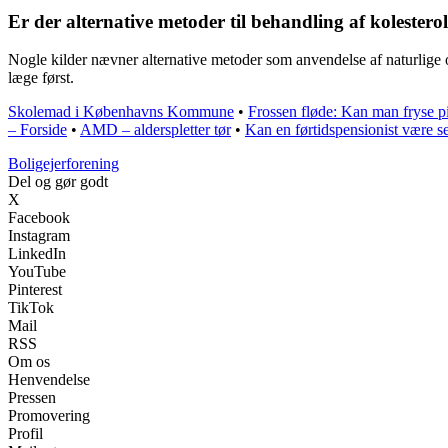
Er der alternative metoder til behandling af kolestero
Nogle kilder nævner alternative metoder som anvendelse af naturlige o
læge først.
Skolemad i Københavns Kommune
•
Frossen fløde: Kan man fryse p
– Forside
•
AMD – alderspletter tør
•
Kan en førtidspensionist være s
Boligejerforening
Del og gør godt
X
Facebook
Instagram
LinkedIn
YouTube
Pinterest
TikTok
Mail
RSS
Om os
Henvendelse
Pressen
Promovering
Profil