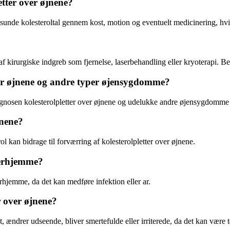
tter over øjnene?
 sunde kolesteroltal gennem kost, motion og eventuelt medicinering, hvi
 kirurgiske indgreb som fjernelse, laserbehandling eller kryoterapi. Be
er øjnene og andre typer øjensygdomme?
iagnosen kolesterolpletter over øjnene og udelukke andre øjensygdomm
jnene?
ol kan bidrage til forværring af kolesterolpletter over øjnene.
 derhjemme?
erhjemme, da det kan medføre infektion eller ar.
r over øjnene?
igt, ændrer udseende, bliver smertefulde eller irriterede, da det kan væ