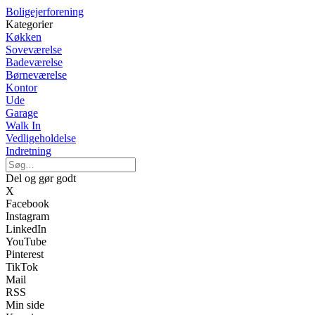
Boligejerforening
Kategorier
Køkken
Soveværelse
Badeværelse
Børneværelse
Kontor
Ude
Garage
Walk In
Vedligeholdelse
Indretning
Del og gør godt
X
Facebook
Instagram
LinkedIn
YouTube
Pinterest
TikTok
Mail
RSS
Min side