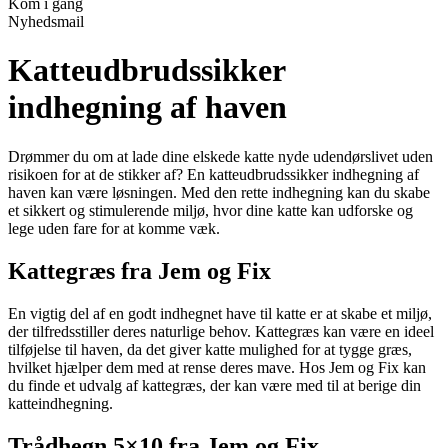
Kom i gang
Nyhedsmail
Katteudbrudssikker
indhegning af haven
Drømmer du om at lade dine elskede katte nyde udendørslivet uden
risikoen for at de stikker af? En katteudbrudssikker indhegning af
haven kan være løsningen. Med den rette indhegning kan du skabe
et sikkert og stimulerende miljø, hvor dine katte kan udforske og
lege uden fare for at komme væk.
Kattegræs fra Jem og Fix
En vigtig del af en godt indhegnet have til katte er at skabe et miljø,
der tilfredsstiller deres naturlige behov. Kattegræs kan være en ideel
tilføjelse til haven, da det giver katte mulighed for at tygge græs,
hvilket hjælper dem med at rense deres mave. Hos Jem og Fix kan
du finde et udvalg af kattegræs, der kan være med til at berige din
katteindhegning.
Trådhegn 5×10 fra Jem og Fix