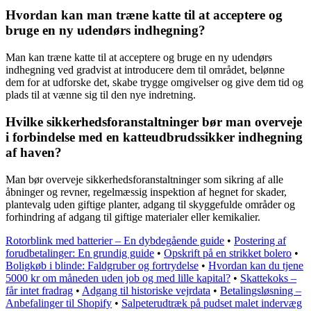
Hvordan kan man træne katte til at acceptere og
bruge en ny udendørs indhegning?
Man kan træne katte til at acceptere og bruge en ny udendørs
indhegning ved gradvist at introducere dem til området, belønne
dem for at udforske det, skabe trygge omgivelser og give dem tid og
plads til at vænne sig til den nye indretning.
Hvilke sikkerhedsforanstaltninger bør man overveje
i forbindelse med en katteudbrudssikker indhegning
af haven?
Man bør overveje sikkerhedsforanstaltninger som sikring af alle
åbninger og revner, regelmæssig inspektion af hegnet for skader,
plantevalg uden giftige planter, adgang til skyggefulde områder og
forhindring af adgang til giftige materialer eller kemikalier.
Rotorblink med batterier – En dybdegående guide
•
Postering af
forudbetalinger: En grundig guide
•
Opskrift på en strikket bolero
•
Boligkøb i blinde: Faldgruber og fortrydelse
•
Hvordan kan du tjene
5000 kr om måneden uden job og med lille kapital?
•
Skattekoks –
får intet fradrag
•
Adgang til historiske vejrdata
•
Betalingsløsning –
Anbefalinger til Shopify
•
Salpeterudtræk på pudset malet indervæg