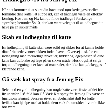
Når det kommer til at sikre din have mod uønskede gæster eller
forhindre dine katte i at slippe ud, kan et trådhegn være en effektiv
løsning. Hos Jem og Fix kan du finde trådhegn i forskellige
størrelser, herunder 5×10, der kan være velegnet til at indhegne din
have på en sikker måde.
Skab en indhegning til katte
En indhegning til katte skal være solid og sikker for at kunne holde
dine firbenede venner sikkert inde i haven. Overvej at skabe en
indhegning med forskellige niveauer, hylder og legepladser, så dine
katte kan udforske og lege på en sikker måde. Husk også at sørge
for, at indhegningen er lavet af materialer, der ikke kan ødelægges af
klatrende katte.
Gå væk kat spray fra Jem og Fix
Selv med en god indhegning kan nogle katte være fristet af det frie
liv udenfor. I så fald kan Gå Væk Kat spray fra Jem og Fix være en
hjælpsom løsning. Sprayen giver en ubehagelig duft for katte,
hvilket kan hjælpe med at holde dem væk fra områder, hvor de ikke
bør være.