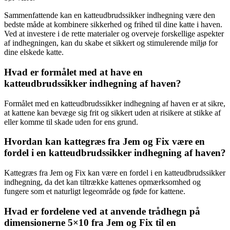
Sammenfattende kan en katteudbrudssikker indhegning være den
bedste måde at kombinere sikkerhed og frihed til dine katte i haven.
Ved at investere i de rette materialer og overveje forskellige aspekter
af indhegningen, kan du skabe et sikkert og stimulerende miljø for
dine elskede katte.
Hvad er formålet med at have en
katteudbrudssikker indhegning af haven?
Formålet med en katteudbrudssikker indhegning af haven er at sikre,
at kattene kan bevæge sig frit og sikkert uden at risikere at stikke af
eller komme til skade uden for ens grund.
Hvordan kan kattegræs fra Jem og Fix være en
fordel i en katteudbrudssikker indhegning af haven?
Kattegræs fra Jem og Fix kan være en fordel i en katteudbrudssikker
indhegning, da det kan tiltrække kattenes opmærksomhed og
fungere som et naturligt legeområde og føde for kattene.
Hvad er fordelene ved at anvende trådhegn på
dimensionerne 5×10 fra Jem og Fix til en