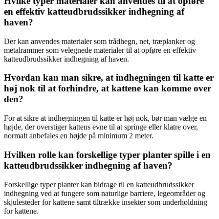
Hvilke typer materialer kan anvendes til at opføre
en effektiv katteudbrudssikker indhegning af
haven?
Der kan anvendes materialer som trådhegn, net, træplanker og
metalrammer som velegnede materialer til at opføre en effektiv
katteudbrudssikker indhegning af haven.
Hvordan kan man sikre, at indhegningen til katte er
høj nok til at forhindre, at kattene kan komme over
den?
For at sikre at indhegningen til katte er høj nok, bør man vælge en
højde, der overstiger kattens evne til at springe eller klatre over,
normalt anbefales en højde på minimum 2 meter.
Hvilken rolle kan forskellige typer planter spille i en
katteudbrudssikker indhegning af haven?
Forskellige typer planter kan bidrage til en katteudbrudssikker
indhegning ved at fungere som naturlige barriere, legeområder og
skjulesteder for kattene samt tiltrække insekter som underholdning
for kattene.