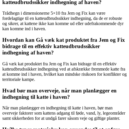
katteudbrudssikker indhegning af haven?
Trådhegn i dimensionerne 5×10 fra Jem og Fix kan være
fordelagtige til en katteudbrudssikker indhegning, da de er robuste
og sikrer, at kattene ikke kan komme ud eller udefrakommende dyr
kan komme ind i haven.
Hvordan kan Gå væk kat produktet fra Jem og Fix
bidrage til en effektiv katteudbrudssikker
indhegning af haven?
Gå væk kat produktet fra Jem og Fix kan bidrage til en effektiv
katteudbrudssikker indhegning ved at afskrække fremmede katte fra
at komme ind i haven, hvilket kan mindske risikoen for konflikter og
territoriale kampe.
Hvad bør man overveje, når man planlægger en
indhegning til katte i haven?
Når man planlægger en indhegning til katte i haven, bør man
overveje faktorer som kattens adgang til føde, vand, ly, legeområder
samt sikkerheden for at undgå farer såsom veje og giftige planter.