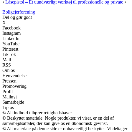
•
Låsepistol – Et uundværligt værktøj til professionelle og private
•
Boligejerforening
Del og gør godt
X
Facebook
Instagram
LinkedIn
YouTube
Pinterest
TikTok
Mail
RSS
Om os
Henvendelse
Pressen
Promovering
Profil
Mailnyt
Samarbejde
Tip os
© Alt indhold tilhører rettighedshaver.
© Beskyttet materiale. Nogle produkter, vi viser, er en del af
samarbejdsaftaler, der kan give os en økonomisk gevinst.
© Alt materiale på denne side er ophavsretligt beskyttet. Vi deltager i