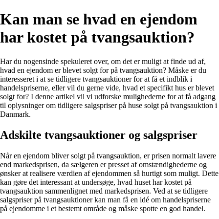
Kan man se hvad en ejendom
har kostet på tvangsauktion?
Har du nogensinde spekuleret over, om det er muligt at finde ud af,
hvad en ejendom er blevet solgt for på tvangsauktion? Måske er du
interesseret i at se tidligere tvangsauktioner for at få et indblik i
handelspriserne, eller vil du gerne vide, hvad et specifikt hus er blevet
solgt for? I denne artikel vil vi udforske mulighederne for at få adgang
til oplysninger om tidligere salgspriser på huse solgt på tvangsauktion i
Danmark.
Adskilte tvangsauktioner og salgspriser
Når en ejendom bliver solgt på tvangsauktion, er prisen normalt lavere
end markedsprisen, da sælgeren er presset af omstændighederne og
ønsker at realisere værdien af ejendommen så hurtigt som muligt. Dette
kan gøre det interessant at undersøge, hvad huset har kostet på
tvangsauktion sammenlignet med markedsprisen. Ved at se tidligere
salgspriser på tvangsauktioner kan man få en idé om handelspriserne
på ejendomme i et bestemt område og måske spotte en god handel.