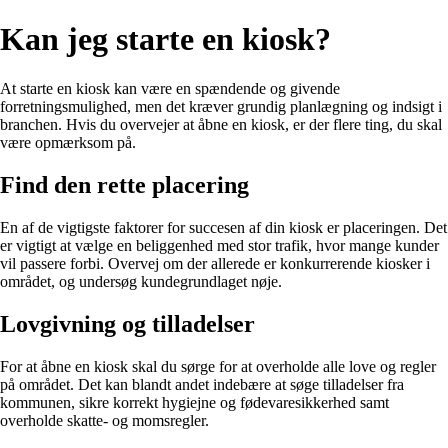
Kan jeg starte en kiosk?
At starte en kiosk kan være en spændende og givende
forretningsmulighed, men det kræver grundig planlægning og indsigt i
branchen. Hvis du overvejer at åbne en kiosk, er der flere ting, du skal
være opmærksom på.
Find den rette placering
En af de vigtigste faktorer for succesen af din kiosk er placeringen. Det
er vigtigt at vælge en beliggenhed med stor trafik, hvor mange kunder
vil passere forbi. Overvej om der allerede er konkurrerende kiosker i
området, og undersøg kundegrundlaget nøje.
Lovgivning og tilladelser
For at åbne en kiosk skal du sørge for at overholde alle love og regler
på området. Det kan blandt andet indebære at søge tilladelser fra
kommunen, sikre korrekt hygiejne og fødevaresikkerhed samt
overholde skatte- og momsregler.