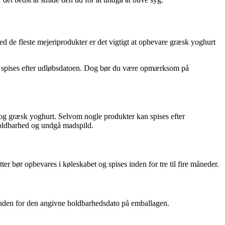
de fleste mejeriprodukter er det vigtigt at opbevare græsk yoghurt
ig spises efter udløbsdatoen. Dog bør du være opmærksom på
og græsk yoghurt. Selvom nogle produkter kan spises efter
 holdbarhed og undgå madspild.
er bør opbevares i køleskabet og spises inden for tre til fire måneder.
n inden for den angivne holdbarhedsdato på emballagen.