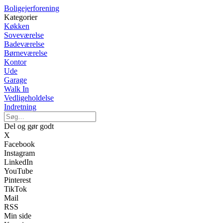
Boligejerforening
Kategorier
Køkken
Soveværelse
Badeværelse
Børneværelse
Kontor
Ude
Garage
Walk In
Vedligeholdelse
Indretning
Del og gør godt
X
Facebook
Instagram
LinkedIn
YouTube
Pinterest
TikTok
Mail
RSS
Min side