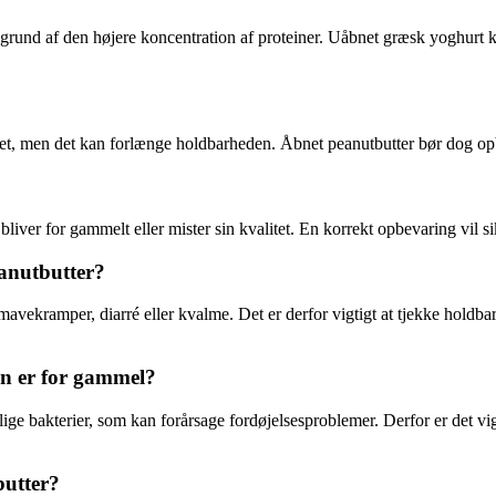
und af den højere koncentration af proteiner. Uåbnet græsk yoghurt kan
, men det kan forlænge holdbarheden. Åbnet peanutbutter bør dog opbeva
 bliver for gammelt eller mister sin kvalitet. En korrekt opbevaring vil s
eanutbutter?
vekramper, diarré eller kvalme. Det er derfor vigtigt at tjekke holdbar
en er for gammel?
e bakterier, som kan forårsage fordøjelsesproblemer. Derfor er det vig
utter?