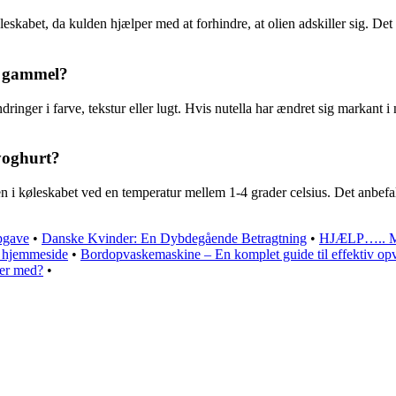
skabet, da kulden hjælper med at forhindre, at olien adskiller sig. Det 
r gammel?
inger i farve, tekstur eller lugt. Hvis nutella har ændret sig markant i
yoghurt?
i køleskabet ved en temperatur mellem 1-4 grader celsius. Det anbefale
pgave
•
Danske Kvinder: En Dybdegående Betragtning
•
HJÆLP….. Min
n hjemmeside
•
Bordopvaskemaskine – En komplet guide til effektiv op
ger med?
•