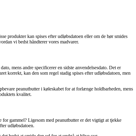
sse produkter kan spises efter udløbsdatoen eller om de bør smides
vordan vi bedst håndterer vores madvarer.
dato, mens andre specificerer en sidste anvendelsesdato. Det er
varet korrekt, kan den som regel stadig spises efter udløbsdatoen, men
 opbevare peanutbutter i køleskabet for at forlænge holdbarheden, mens
duktets kvalitet.
 for gammel? Ligesom med peanutbutter er det vigtigt at tjekke
efter udløbsdatoen.
 det bedst at smide den ud for at undgå at blive syg.