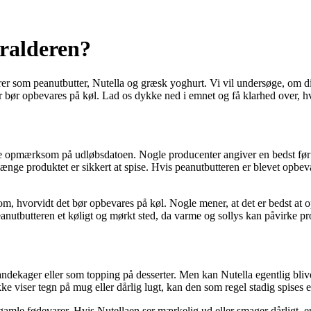
skralderen?
rer som peanutbutter, Nutella og græsk yoghurt. Vi vil undersøge, om di
r bør opbevares på køl. Lad os dykke ned i emnet og få klarhed over, h
ære opmærksom på udløbsdatoen. Nogle producenter angiver en bedst før 
 længe produktet er sikkert at spise. Hvis peanutbutteren er blevet opbe
om, hvorvidt det bør opbevares på køl. Nogle mener, at det er bedst at
eanutbutteren et køligt og mørkt sted, da varme og sollys kan påvirke pro
dekager eller som topping på desserter. Men kan Nutella egentlig blive
e viser tegn på mug eller dårlig lugt, kan den som regel stadig spises 
gamle fødevarer. Hvis Nutellaen ser mærkelig ud eller smager dårligt, er