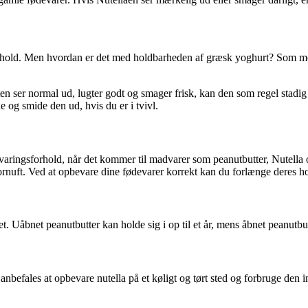
dhold. Men hvordan er det med holdbarheden af græsk yoghurt? Som med 
en ser normal ud, lugter godt og smager frisk, kan den som regel stad
e og smide den ud, hvis du er i tvivl.
varingsforhold, når det kommer til madvarer som peanutbutter, Nutella 
 fornuft. Ved at opbevare dine fødevarer korrekt kan du forlænge deres
 Uåbnet peanutbutter kan holde sig i op til et år, mens åbnet peanutbutt
 anbefales at opbevare nutella på et køligt og tørt sted og forbruge de