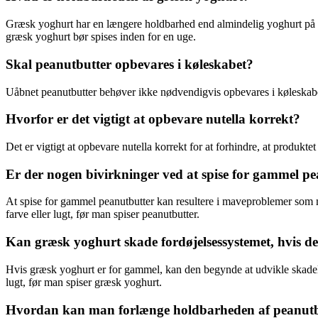
Græsk yoghurt har en længere holdbarhed end almindelig yoghurt på gr
græsk yoghurt bør spises inden for en uge.
Skal peanutbutter opbevares i køleskabet?
Uåbnet peanutbutter behøver ikke nødvendigvis opbevares i køleskabet
Hvorfor er det vigtigt at opbevare nutella korrekt?
Det er vigtigt at opbevare nutella korrekt for at forhindre, at produktet
Er der nogen bivirkninger ved at spise for gammel p
At spise for gammel peanutbutter kan resultere i maveproblemer som ma
farve eller lugt, før man spiser peanutbutter.
Kan græsk yoghurt skade fordøjelsessystemet, hvis d
Hvis græsk yoghurt er for gammel, kan den begynde at udvikle skadelig
lugt, før man spiser græsk yoghurt.
Hvordan kan man forlænge holdbarheden af peanutb