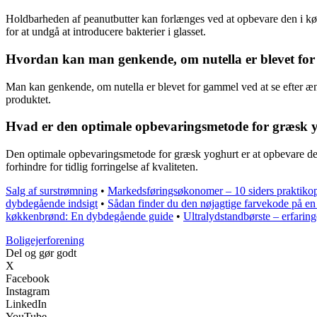
Holdbarheden af peanutbutter kan forlænges ved at opbevare den i køle
for at undgå at introducere bakterier i glasset.
Hvordan kan man genkende, om nutella er blevet fo
Man kan genkende, om nutella er blevet for gammel ved at se efter ændr
produktet.
Hvad er den optimale opbevaringsmetode for græsk 
Den optimale opbevaringsmetode for græsk yoghurt er at opbevare den 
forhindre for tidlig forringelse af kvaliteten.
Salg af surstrømning
•
Markedsføringsøkonomer – 10 siders praktiko
dybdegående indsigt
•
Sådan finder du den nøjagtige farvekode på e
køkkenbrønd: En dybdegående guide
•
Ultralydstandbørste – erfarin
Boligejerforening
Del og gør godt
X
Facebook
Instagram
LinkedIn
YouTube