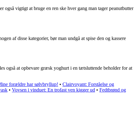
er også vigtigt at bruge en ren ske hver gang man tager peanutbutter
 nogen af disse kategorier, bør man undgå at spise den og kassere
s også at opbevare græsk yoghurt i en tætsluttende beholder for at
e forældre har sølvbryllup!
•
Clairvoyant: Forståelse og
vask
•
Vovsen i vinduet: En trofast ven kigger ud
•
Fedtbrønd og