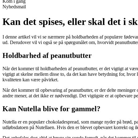
Kom i gang
Nyhedsmail
Kan det spises, eller skal det i 
I denne artikel vil vi se nærmere på holdbarheden af populære fødeva
ud. Derudover vil vi også se på spørgsmålet om, hvorvidt peanutbutte
Holdbarhed af peanutbutter
Når det kommer til holdbarheden af peanutbutter, er det vigtigt at v
vigtigt at skelne mellem disse to, da det kan have betydning for, hvor
kvaliteten kan være påvirket.
Når det kommer til opbevaring af peanutbutter, er der delte meninger 
andre mener, at det ikke er nødvendigt. Det vigtigste er at opbevare p
Kan Nutella blive for gammel?
Nutella er en populær chokoladespread, som mange nyder på brød, pan
udløbsdatoen på Nutellaen. Hvis den er blevet opbevaret korrekt og ikk
Det anbefales dog altid at bruge sin sunde fornuft, når det kommer til 