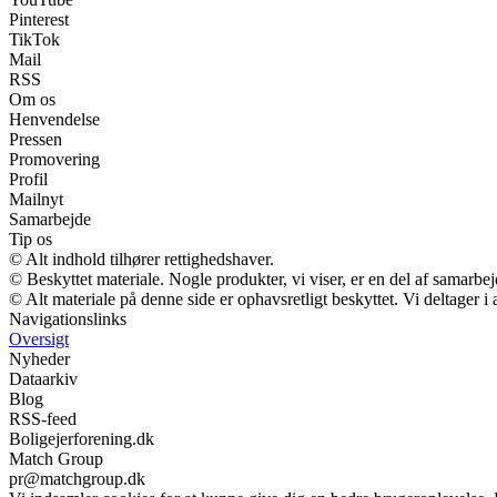
Pinterest
TikTok
Mail
RSS
Om os
Henvendelse
Pressen
Promovering
Profil
Mailnyt
Samarbejde
Tip os
© Alt indhold tilhører rettighedshaver.
© Beskyttet materiale. Nogle produkter, vi viser, er en del af samarbe
© Alt materiale på denne side er ophavsretligt beskyttet. Vi deltager 
Navigationslinks
Oversigt
Nyheder
Dataarkiv
Blog
RSS-feed
Boligejerforening.dk
Match Group
pr@matchgroup.dk