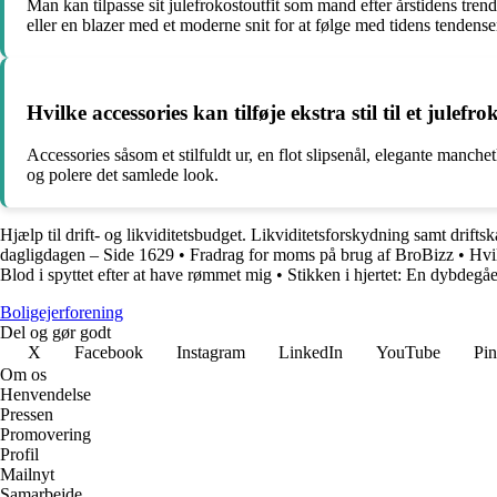
Man kan tilpasse sit julefrokostoutfit som mand efter årstidens tre
eller en blazer med et moderne snit for at følge med tidens tendense
Hvilke accessories kan tilføje ekstra stil til et julef
Accessories såsom et stilfuldt ur, en flot slipsenål, elegante manche
og polere det samlede look.
Hjælp til drift- og likviditetsbudget. Likviditetsforskydning samt drifts
dagligdagen – Side 1629
•
Fradrag for moms på brug af BroBizz
•
Hvi
Blod i spyttet efter at have rømmet mig
•
Stikken i hjertet: En dybdegå
Boligejerforening
Del og gør godt
X
Facebook
Instagram
LinkedIn
YouTube
Pin
Om os
Henvendelse
Pressen
Promovering
Profil
Mailnyt
Samarbejde