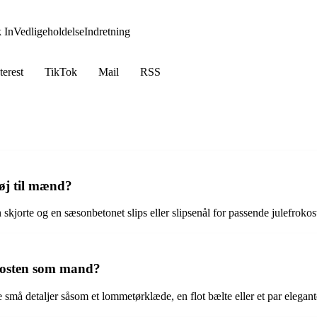
 In
Vedligeholdelse
Indretning
terest
TikTok
Mail
RSS
tøj til mænd?
 skjorte og en sæsonbetonet slips eller slipsenål for passende julefrokos
rokosten som mand?
je små detaljer såsom et lommetørklæde, en flot bælte eller et par elegante