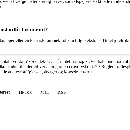
nds ved at vælge materialer og farver, som afspejler de aktuelle modete
r.
rokostoutfit for mænd?
tknapper eller en klassisk lommeklud kan tilføje ekstra stil til et julefr
kapital hvordan?
•
Skattekoks – får intet fradrag
•
Overhalet indenom af 
lke banker tillader erhvervsbrug uden erhvervskonto?
•
Regler i raflespi
ende analyse af følelsen, årsager og konsekvenser
•
terest
TikTok
Mail
RSS