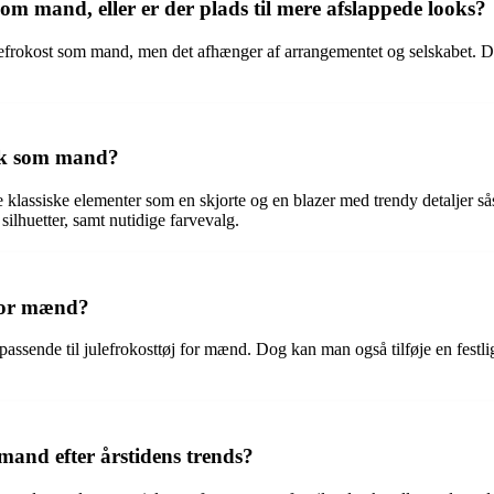
t som mand, eller er der plads til mere afslappede looks?
ulefrokost som mand, men det afhænger af arrangementet og selskabet. Det
ok som mand?
lassiske elementer som en skjorte og en blazer med trendy detaljer sås
ilhuetter, samt nutidige farvevalg.
 for mænd?
 passende til julefrokosttøj for mænd. Dog kan man også tilføje en festl
mand efter årstidens trends?