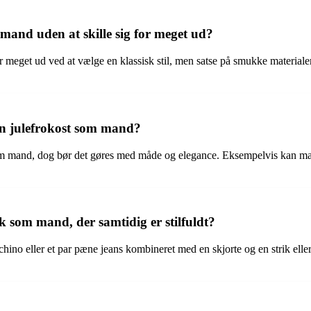
mand uden at skille sig for meget ud?
 meget ud ved at vælge en klassisk stil, men satse på smukke materialer 
l en julefrokost som mand?
t som mand, dog bør det gøres med måde og elegance. Eksempelvis kan man 
 som mand, der samtidig er stilfuldt?
no eller et par pæne jeans kombineret med en skjorte og en strik eller ca