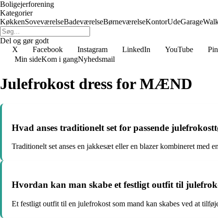
Boligejerforening
Kategorier
Køkken
Soveværelse
Badeværelse
Børneværelse
Kontor
Ude
Garage
Walk
Del og gør godt
X
Facebook
Instagram
LinkedIn
YouTube
Pin
Min side
Kom i gang
Nyhedsmail
Julefrokost dress for MÆND
Hvad anses traditionelt set for passende julefrokost
Traditionelt set anses en jakkesæt eller en blazer kombineret med en
Hvordan kan man skabe et festligt outfit til julef
Et festligt outfit til en julefrokost som mand kan skabes ved at tilfø