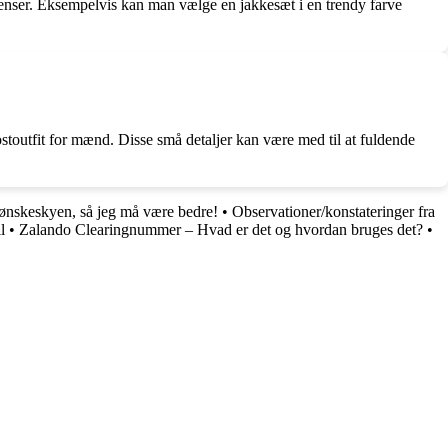
ndenser. Eksempelvis kan man vælge en jakkesæt i en trendy farve
okostoutfit for mænd. Disse små detaljer kan være med til at fuldende
ønskeskyen, så jeg må være bedre!
•
Observationer/konstateringer fra
l
•
Zalando Clearingnummer – Hvad er det og hvordan bruges det?
•