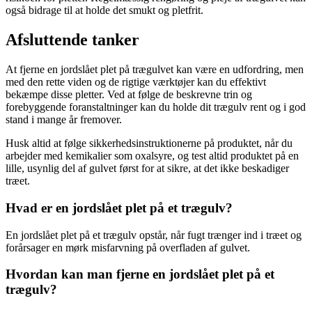
også bidrage til at holde det smukt og pletfrit.
Afsluttende tanker
At fjerne en jordslået plet på trægulvet kan være en udfordring, men
med den rette viden og de rigtige værktøjer kan du effektivt
bekæmpe disse pletter. Ved at følge de beskrevne trin og
forebyggende foranstaltninger kan du holde dit trægulv rent og i god
stand i mange år fremover.
Husk altid at følge sikkerhedsinstruktionerne på produktet, når du
arbejder med kemikalier som oxalsyre, og test altid produktet på en
lille, usynlig del af gulvet først for at sikre, at det ikke beskadiger
træet.
Hvad er en jordslået plet på et trægulv?
En jordslået plet på et trægulv opstår, når fugt trænger ind i træet og
forårsager en mørk misfarvning på overfladen af gulvet.
Hvordan kan man fjerne en jordslået plet på et
trægulv?