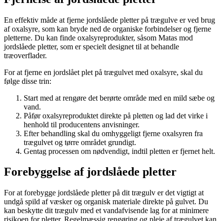
En effektiv måde at fjerne jordslåede pletter på trægulve er ved brug
af oxalsyre, som kan bryde ned de organiske forbindelser og fjerne
pletterne. Du kan finde oxalsyreprodukter, såsom Matas mod
jordslåede pletter, som er specielt designet til at behandle
træoverflader.
For at fjerne en jordslået plet på trægulvet med oxalsyre, skal du
følge disse trin:
Start med at rengøre det berørte område med en mild sæbe og
vand.
Påfør oxalsyreproduktet direkte på pletten og lad det virke i
henhold til producentens anvisninger.
Efter behandling skal du omhyggeligt fjerne oxalsyren fra
trægulvet og tørre området grundigt.
Gentag processen om nødvendigt, indtil pletten er fjernet helt.
Forebyggelse af jordslåede pletter
For at forebygge jordslåede pletter på dit trægulv er det vigtigt at
undgå spild af væsker og organisk materiale direkte på gulvet. Du
kan beskytte dit trægulv med et vandafvisende lag for at minimere
risikoen for pletter. Regelmæssig rengøring og pleje af trægulvet kan