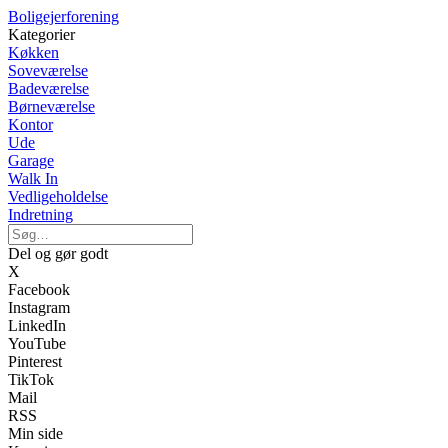
Boligejerforening
Kategorier
Køkken
Soveværelse
Badeværelse
Børneværelse
Kontor
Ude
Garage
Walk In
Vedligeholdelse
Indretning
Del og gør godt
X
Facebook
Instagram
LinkedIn
YouTube
Pinterest
TikTok
Mail
RSS
Min side