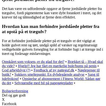
Det kan være en udfordrende opgave at fjerne jordslåede pletter fra
trægulve, fordi pigmenterne kan være dybt forankret i træet, og det
kræver tid og tålmodighed at fjerne dem effektivt.
Hvordan kan man forhindre jordslåede pletter fra
at opstå på et trægulv?
For at forhindre jordslåede pletter på et trægulv er det vigtigt at
holde gulvet rent og tørt, undgå spild af væsker og regelmæssigt
vedligeholde gulvets forsegling for at forhindre fugt i at trænge ind i
træet og forårsage misfarvninger.
Omskåret som voksen- er du glad for det?
•
Brækket tå – Hvad skal
du vide?
•
Hjælp!! Jeg har fået en mærkelig bule/bums på penis
•
God arbejdslyst (?)
•
Feedback af ny patteguf.dk
•
Nøglepenge til
butik?
•
Sukkers smeltepunkt: En dybdegående analyse
•
Sang til
julefrokost!
•
Opsigelse af abonnement i Fitness World: Sådan gør
du det
•
Selvstændig med bil på papegøjeplader
•
Boligejerforening
Del og gør godt
X
Facebook