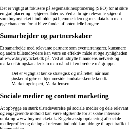
Det er vigtigt at fokusere på søgemaskineoptimering (SEO) for at sikre
en god placering i søgeresultaterne. Ved at bruge relevante søgeord
som buymyticket i indholdet på hjemmesiden og metadata kan man
øge chancerne for at blive fundet af potentielle brugere.
Samarbejder og partnerskaber
Et samarbejde med relevante partnere som eventarrangører, kunstnere
og andre billetudbydere kan være en effektiv måde at øge synligheden
af www.buymyticket.dk på. Ved at udnytte hinandens netværk og
markedsføringskanaler kan man nå ud til en bredere målgruppe.
Det er vigtigt at tænke strategisk og målrettet, når man
ønsker at gøre en hjemmeside landsdækkende kendt. –
Marketingekspert, Maria Jensen
Sociale medier og content marketing
At opbygge en stærk tilstedeværelse på sociale medier og dele relevant
og engagerende indhold kan være afgørende for at skabe interesse
omkring www.buymyticket.dk. Regelmæssig opdatering af sociale
medieprofiler og deling af relevant indhold kan bidrage til øget trafik til
hjemmesiden.