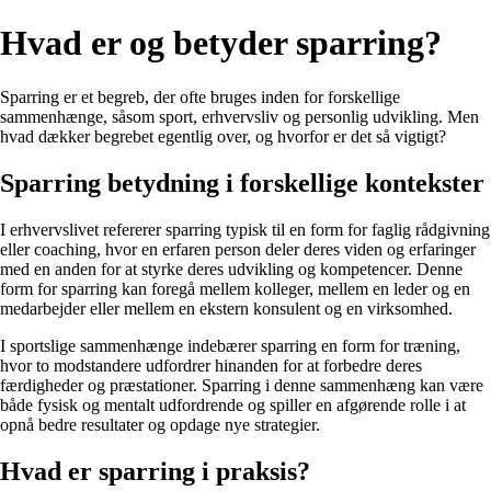
Hvad er og betyder sparring?
Sparring er et begreb, der ofte bruges inden for forskellige
sammenhænge, såsom sport, erhvervsliv og personlig udvikling. Men
hvad dækker begrebet egentlig over, og hvorfor er det så vigtigt?
Sparring betydning i forskellige kontekster
I erhvervslivet refererer sparring typisk til en form for faglig rådgivning
eller coaching, hvor en erfaren person deler deres viden og erfaringer
med en anden for at styrke deres udvikling og kompetencer. Denne
form for sparring kan foregå mellem kolleger, mellem en leder og en
medarbejder eller mellem en ekstern konsulent og en virksomhed.
I sportslige sammenhænge indebærer sparring en form for træning,
hvor to modstandere udfordrer hinanden for at forbedre deres
færdigheder og præstationer. Sparring i denne sammenhæng kan være
både fysisk og mentalt udfordrende og spiller en afgørende rolle i at
opnå bedre resultater og opdage nye strategier.
Hvad er sparring i praksis?