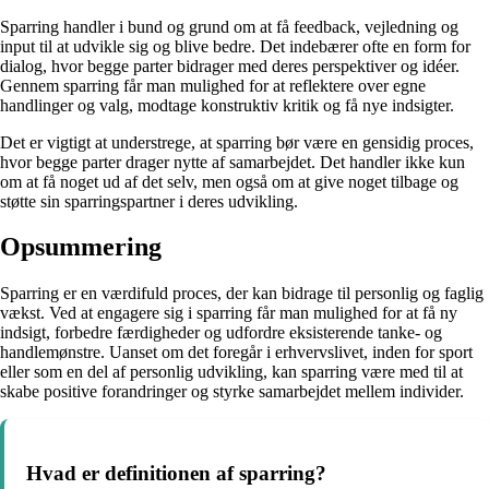
Sparring handler i bund og grund om at få feedback, vejledning og
input til at udvikle sig og blive bedre. Det indebærer ofte en form for
dialog, hvor begge parter bidrager med deres perspektiver og idéer.
Gennem sparring får man mulighed for at reflektere over egne
handlinger og valg, modtage konstruktiv kritik og få nye indsigter.
Det er vigtigt at understrege, at sparring bør være en gensidig proces,
hvor begge parter drager nytte af samarbejdet. Det handler ikke kun
om at få noget ud af det selv, men også om at give noget tilbage og
støtte sin sparringspartner i deres udvikling.
Opsummering
Sparring er en værdifuld proces, der kan bidrage til personlig og faglig
vækst. Ved at engagere sig i sparring får man mulighed for at få ny
indsigt, forbedre færdigheder og udfordre eksisterende tanke- og
handlemønstre. Uanset om det foregår i erhvervslivet, inden for sport
eller som en del af personlig udvikling, kan sparring være med til at
skabe positive forandringer og styrke samarbejdet mellem individer.
Hvad er definitionen af sparring?