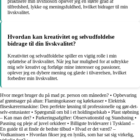
praktisere min livsfilosofi oplever jeg en større grad af
tilfredshed, lykke og meningsfuldhed, hvilket bidrager til min
livskvalitet.
Hvordan kan kreativitet og selvudfoldelse
bidrage til din livskvalitet?
Kreativitet og selvudfoldelse spiller en vigtig rolle i min
opfattelse af livskvalitet. Når jeg har mulighed for at udtrykke
mig selv kreativt og forfølge mine interesser og passioner,
oplever jeg en dybere mening og glæde i tilværelsen, hvilket
forbedrer min livskvalitet.
Hvor meget bruger du på mad pr. person om måneden?
•
Opbevaring
af grøntsager på altan: Flamingokasser og kølekasser
•
Elektrisk
fliseskærermaskine: Den perfekte løsning til professionelle og gør-det-
selv-entusiaster
•
Spørgsmål om bil i et holdingselskab
•
Plast støbning
– Kan man det?
•
Parkeringsafgifter: Observationstid og Standsning
•
Pasning og pleje af juvel orkideer
•
Billigste hvidevarer i Tyskland –
En guide til at finde de bedste tilbud
•
Hvad er det værd? –
Vodkanissen
•
Hvordan fikser jeg en lynlås, som har sat sig virkelig,