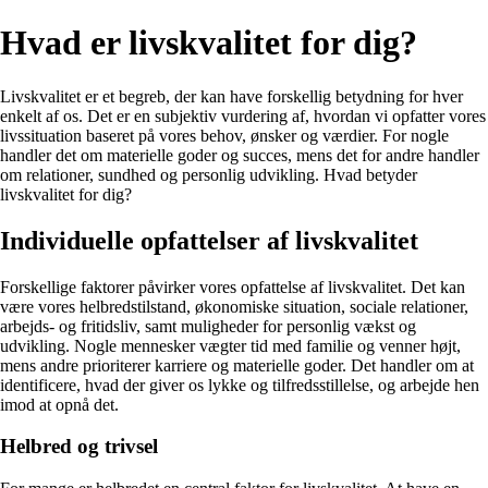
Hvad er livskvalitet for dig?
Livskvalitet er et begreb, der kan have forskellig betydning for hver
enkelt af os. Det er en subjektiv vurdering af, hvordan vi opfatter vores
livssituation baseret på vores behov, ønsker og værdier. For nogle
handler det om materielle goder og succes, mens det for andre handler
om relationer, sundhed og personlig udvikling. Hvad betyder
livskvalitet for dig?
Individuelle opfattelser af livskvalitet
Forskellige faktorer påvirker vores opfattelse af livskvalitet. Det kan
være vores helbredstilstand, økonomiske situation, sociale relationer,
arbejds- og fritidsliv, samt muligheder for personlig vækst og
udvikling. Nogle mennesker vægter tid med familie og venner højt,
mens andre prioriterer karriere og materielle goder. Det handler om at
identificere, hvad der giver os lykke og tilfredsstillelse, og arbejde hen
imod at opnå det.
Helbred og trivsel