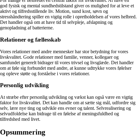
For mange er helbredet en central faktor for livskvalitet. At have en
god fysisk og mental sundhedstilstand giver os mulighed for at leve et
aktivt og tilfredsstillende liv. Motion, sund kost, søvn og
stresshåndtering spiller en vigtig rolle i opretholdelsen af vores helbred.
Det handler også om at have tid til selvpleje, afslapning og
genopladning af batterierne.
Relationer og fællesskab
Vores relationer med andre mennesker har stor betydning for vores
livskvalitet. Gode relationer med familie, venner, kollegaer og
samfundet generelt bidrager til vores trivsel og livsglæde. Det handler
om at føle sig forbundet med andre, at kunne udtrykke vores følelser
og opleve støtte og forståelse i vores relationer.
Personlig udvikling
At stræbe efter personlig udvikling og vækst kan også være en vigtig
faktor for livskvalitet. Det kan handle om at sætte sig mål, udfordre sig
selv, lære nye ting og udvikle ens evner og talent. Selvrealisering og
selvudfoldelse kan bidrage til en følelse af meningsfuldhed og
tilfredshed med livet.
Opsummering