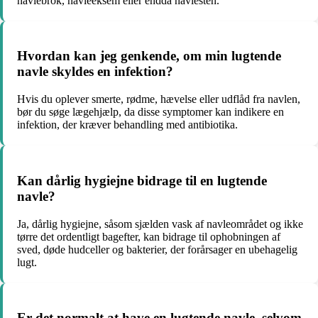
navlebrok, navleeksem eller endda navlesten.
Hvordan kan jeg genkende, om min lugtende
navle skyldes en infektion?
Hvis du oplever smerte, rødme, hævelse eller udflåd fra navlen,
bør du søge lægehjælp, da disse symptomer kan indikere en
infektion, der kræver behandling med antibiotika.
Kan dårlig hygiejne bidrage til en lugtende
navle?
Ja, dårlig hygiejne, såsom sjælden vask af navleområdet og ikke
tørre det ordentligt bagefter, kan bidrage til ophobningen af
sved, døde hudceller og bakterier, der forårsager en ubehagelig
lugt.
Er det normalt at have en lugtende navle, selvom