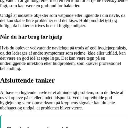
og vand. Tør grundigt efter med en ren klud for at fjerne overskydende
fugt, som kan være en grobund for bakterier.
Undgå at indsætte objekter som vatpinde eller lignende i din navle, da
det kan skabe flere problemer end det løser. Hold området tørt og
luftigt, da bakterier trives bedst i fugtige miljøer.
Når du har brug for hjælp
Hvis du oplever vedvarende navlelugt på trods af god hygiejnepraksis,
og det ledsages af andre symptomer som rødme, kløe eller udflåd, kan
det være en god idé at søge læge. Det kan være tegn på en
underliggende infektion eller hudproblem, som kræver professionel
behandling.
Afsluttende tanker
At have en lugtende navle er et almindeligt problem, som de fleste af
os vil opleve på et eller andet tidspunkt. Ved at opretholde god
hygiejne og være opmærksom på kroppens signaler kan du lette
ubehaget og undgå, at problemet bliver værre.