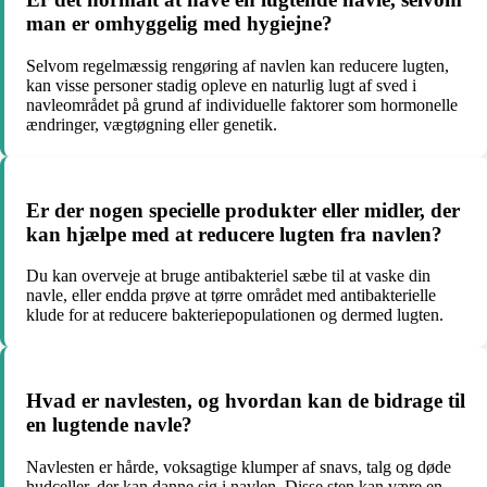
man er omhyggelig med hygiejne?
Selvom regelmæssig rengøring af navlen kan reducere lugten,
kan visse personer stadig opleve en naturlig lugt af sved i
navleområdet på grund af individuelle faktorer som hormonelle
ændringer, vægtøgning eller genetik.
Er der nogen specielle produkter eller midler, der
kan hjælpe med at reducere lugten fra navlen?
Du kan overveje at bruge antibakteriel sæbe til at vaske din
navle, eller endda prøve at tørre området med antibakterielle
klude for at reducere bakteriepopulationen og dermed lugten.
Hvad er navlesten, og hvordan kan de bidrage til
en lugtende navle?
Navlesten er hårde, voksagtige klumper af snavs, talg og døde
hudceller, der kan danne sig i navlen. Disse sten kan være en