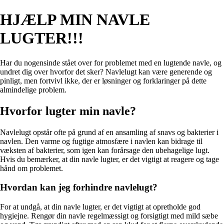
HJÆLP MIN NAVLE
LUGTER!!!
Har du nogensinde stået over for problemet med en lugtende navle, og
undret dig over hvorfor det sker? Navlelugt kan være generende og
pinligt, men fortvivl ikke, der er løsninger og forklaringer på dette
almindelige problem.
Hvorfor lugter min navle?
Navlelugt opstår ofte på grund af en ansamling af snavs og bakterier i
navlen. Den varme og fugtige atmosfære i navlen kan bidrage til
væksten af bakterier, som igen kan forårsage den ubehagelige lugt.
Hvis du bemærker, at din navle lugter, er det vigtigt at reagere og tage
hånd om problemet.
Hvordan kan jeg forhindre navlelugt?
For at undgå, at din navle lugter, er det vigtigt at opretholde god
hygiejne. Rengør din navle regelmæssigt og forsigtigt med mild sæbe