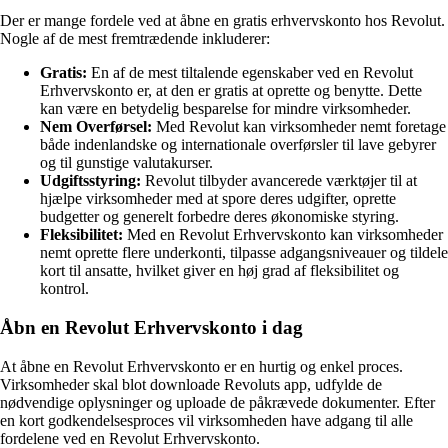
Der er mange fordele ved at åbne en gratis erhvervskonto hos Revolut.
Nogle af de mest fremtrædende inkluderer:
Gratis:
En af de mest tiltalende egenskaber ved en Revolut
Erhvervskonto er, at den er gratis at oprette og benytte. Dette
kan være en betydelig besparelse for mindre virksomheder.
Nem Overførsel:
Med Revolut kan virksomheder nemt foretage
både indenlandske og internationale overførsler til lave gebyrer
og til gunstige valutakurser.
Udgiftsstyring:
Revolut tilbyder avancerede værktøjer til at
hjælpe virksomheder med at spore deres udgifter, oprette
budgetter og generelt forbedre deres økonomiske styring.
Fleksibilitet:
Med en Revolut Erhvervskonto kan virksomheder
nemt oprette flere underkonti, tilpasse adgangsniveauer og tildele
kort til ansatte, hvilket giver en høj grad af fleksibilitet og
kontrol.
Åbn en Revolut Erhvervskonto i dag
At åbne en Revolut Erhvervskonto er en hurtig og enkel proces.
Virksomheder skal blot downloade Revoluts app, udfylde de
nødvendige oplysninger og uploade de påkrævede dokumenter. Efter
en kort godkendelsesproces vil virksomheden have adgang til alle
fordelene ved en Revolut Erhvervskonto.