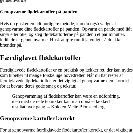
gennemvarme.
Genopvarme flødekartofler på panden
Hvis du ønsker en lidt hurtigere metode, kan du også vælge at
genopvarme dine flødekartofler på panden. Opvarm en pande med lidt
smør eller olie, og steg flødekartoflerne på panden i et par minutter,
indtil de er gennemvarme. Husk at røre rundt jævnligt, så de ikke
brænder på.
Færdiglavet flødekartofler
Færdiglavede flødekartofler er en praktisk og lækker ret, der kan nydes
som tilbehør til mange forskellige hovedretter. Når du har rester af
færdiglavede flødekartofler, er det vigtigt at genopvarme dem korrekt
for at bevare deres gode smag og tekstur.
Genopvarmning af flødekartofler kan være en udfordring,
men med de rette teknikker kan man opnå et lækkert
resultat hver gang. – Kokken Mette Blomsterberg
Genopvarme kartofler korrekt
For at genopvarme færdiglavede flødekartofler korrekt, er det vigtigt at