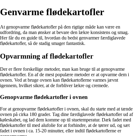
Genvarme flødekartofler
At genopvarme flødekartofler på den rigtige måde kan være en
udfordring, da man ønsker at bevare den lækre konsistens og smag.
Her får du en guide til, hvordan du bedst genvarmer færdiglavede
flødekartofler, så de stadig smager fantastisk.
Opvarmning af flødekartofler
Der er flere forskellige metoder, man kan bruge til at genopvarme
flødekartofler. En af de mest populære metoder er at opvarme dem i
ovnen. Ved at bruge ovnen kan flødekartoflerne varmes jævnt
igennem, hvilket sikrer, at de forbliver lækre og cremede.
Genopvarme flødekartofler i ovnen
For at genopvarme flødekartofler i ovnen, skal du starte med at tænde
ovnen på cirka 180 grader. Tag dine færdiglavede flødekartofler ud af
køleskabet, og lad dem komme op til stuetemperatur. Dæk fadet med
flødekartofler til med alufolie for at forhindre, at de tørrer ud, og sæt
fadet i ovnen i ca. 15-20 minutter, eller indtil flødekartoflerne er