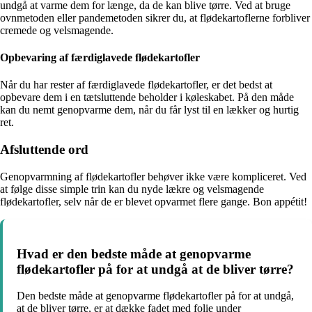
undgå at varme dem for længe, da de kan blive tørre. Ved at bruge
ovnmetoden eller pandemetoden sikrer du, at flødekartoflerne forbliver
cremede og velsmagende.
Opbevaring af færdiglavede flødekartofler
Når du har rester af færdiglavede flødekartofler, er det bedst at
opbevare dem i en tætsluttende beholder i køleskabet. På den måde
kan du nemt genopvarme dem, når du får lyst til en lækker og hurtig
ret.
Afsluttende ord
Genopvarmning af flødekartofler behøver ikke være kompliceret. Ved
at følge disse simple trin kan du nyde lækre og velsmagende
flødekartofler, selv når de er blevet opvarmet flere gange. Bon appétit!
Hvad er den bedste måde at genopvarme
flødekartofler på for at undgå at de bliver tørre?
Den bedste måde at genopvarme flødekartofler på for at undgå,
at de bliver tørre, er at dække fadet med folie under