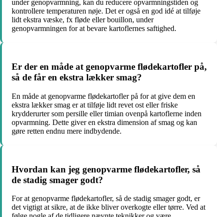
under genopvarmning, kan du reducere opvarmningstiden og
kontrollere temperaturen nøje. Det er også en god idé at tilføje
lidt ekstra væske, fx fløde eller bouillon, under
genopvarmningen for at bevare kartoflernes saftighed.
Er der en måde at genopvarme flødekartofler på,
så de får en ekstra lækker smag?
En måde at genopvarme flødekartofler på for at give dem en
ekstra lækker smag er at tilføje lidt revet ost eller friske
krydderurter som persille eller timian ovenpå kartoflerne inden
opvarmning. Dette giver en ekstra dimension af smag og kan
gøre retten endnu mere indbydende.
Hvordan kan jeg genopvarme flødekartofler, så
de stadig smager godt?
For at genopvarme flødekartofler, så de stadig smager godt, er
det vigtigt at sikre, at de ikke bliver overkogte eller tørre. Ved at
følge nogle af de tidligere nævnte teknikker og være