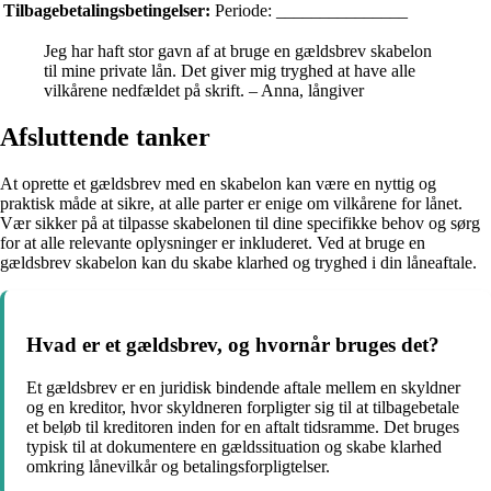
Tilbagebetalingsbetingelser:
Periode: _______________
Jeg har haft stor gavn af at bruge en gældsbrev skabelon
til mine private lån. Det giver mig tryghed at have alle
vilkårene nedfældet på skrift. – Anna, långiver
Afsluttende tanker
At oprette et gældsbrev med en skabelon kan være en nyttig og
praktisk måde at sikre, at alle parter er enige om vilkårene for lånet.
Vær sikker på at tilpasse skabelonen til dine specifikke behov og sørg
for at alle relevante oplysninger er inkluderet. Ved at bruge en
gældsbrev skabelon kan du skabe klarhed og tryghed i din låneaftale.
Hvad er et gældsbrev, og hvornår bruges det?
Et gældsbrev er en juridisk bindende aftale mellem en skyldner
og en kreditor, hvor skyldneren forpligter sig til at tilbagebetale
et beløb til kreditoren inden for en aftalt tidsramme. Det bruges
typisk til at dokumentere en gældssituation og skabe klarhed
omkring lånevilkår og betalingsforpligtelser.