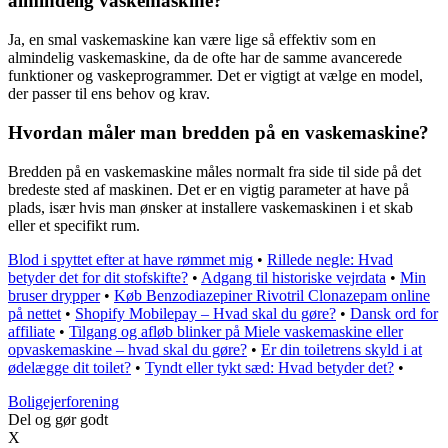
almindelig vaskemaskine?
Ja, en smal vaskemaskine kan være lige så effektiv som en
almindelig vaskemaskine, da de ofte har de samme avancerede
funktioner og vaskeprogrammer. Det er vigtigt at vælge en model,
der passer til ens behov og krav.
Hvordan måler man bredden på en vaskemaskine?
Bredden på en vaskemaskine måles normalt fra side til side på det
bredeste sted af maskinen. Det er en vigtig parameter at have på
plads, især hvis man ønsker at installere vaskemaskinen i et skab
eller et specifikt rum.
Blod i spyttet efter at have rømmet mig
•
Rillede negle: Hvad
betyder det for dit stofskifte?
•
Adgang til historiske vejrdata
•
Min
bruser drypper
•
Køb Benzodiazepiner Rivotril Clonazepam online
på nettet
•
Shopify Mobilepay – Hvad skal du gøre?
•
Dansk ord for
affiliate
•
Tilgang og afløb blinker på Miele vaskemaskine eller
opvaskemaskine – hvad skal du gøre?
•
Er din toiletrens skyld i at
ødelægge dit toilet?
•
Tyndt eller tykt sæd: Hvad betyder det?
•
Boligejerforening
Del og gør godt
X