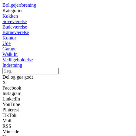
Boligejerforening
Kategorier
Køkken
Soveværelse
Badeværelse
Børneværelse
Kontor
Ude
Garage
Walk In
Vedligeholdelse
Indretning
Del og gør godt
X
Facebook
Instagram
LinkedIn
YouTube
Pinterest
TikTok
Mail
RSS
Min side