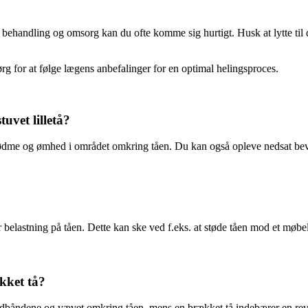
 behandling og omsorg kan du ofte komme sig hurtigt. Husk at lytte til 
ørg for at følge lægens anbefalinger for en optimal helingsproces.
vet lilletå?
 rødme og ømhed i området omkring tåen. Du kan også opleve nedsat bev
er belastning på tåen. Dette kan ske ved f.eks. at støde tåen mod et møbel
kket tå?
ledbåndene og vævet omkring tåen, mens en brækket tå indebærer en revn