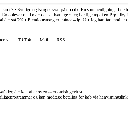
t kode?
•
Sverige og Norges svar på dba.dk: En sammenligning af de b
– En oplevelse ud over det sædvanlige
•
Jeg har lige mødt en Brøndby 
al der stå 29?
•
Ejendomsmægler trainee – løn??
•
Jeg har lige mødt en
terest
TikTok
Mail
RSS
saftaler, der kan give os en økonomisk gevinst.
affiliateprogrammer og kan modtage betaling for køb via henvisningslinks