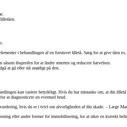
e.
illetåen.
n:
lementer i behandlingen af en forstuvet lilletå. Sørg for at give tåen r
in såsom ibuprofen for at lindre smerten og reducere hævelsen.
dgå at gå eller stå unødigt på den.
handlingen kan variere betydeligt. Hvis du har mistanke om, at din lille
or at diagnosticere en eventuel brud.
l vurdering, hvis du er i tvivl om alvorligheden af din skade. – Læge Ma
ing eller andre former for immobilisering, for at sikre en korrekt heli