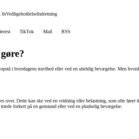
 In
Vedligeholdelse
Indretning
terest
TikTok
Mail
RSS
 gøre?
n opstå i hverdagens travlhed eller ved en uheldig bevægelse. Men hvorda
es over. Dette kan ske ved en vridning eller belastning, som ofte fører 
 træde forkert på en genstand eller ved en pludselig bevægelse.