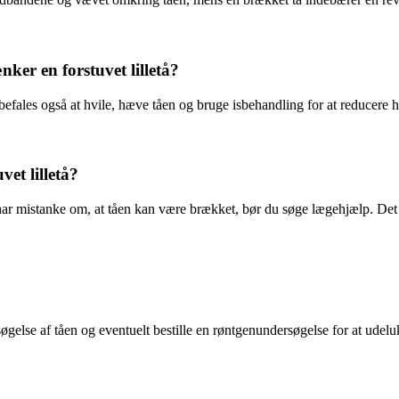
ker en forstuvet lilletå?
befales også at hvile, hæve tåen og bruge isbehandling for at reducere
et lilletå?
 har mistanke om, at tåen kan være brækket, bør du søge lægehjælp. Det
gelse af tåen og eventuelt bestille en røntgenundersøgelse for at udelu