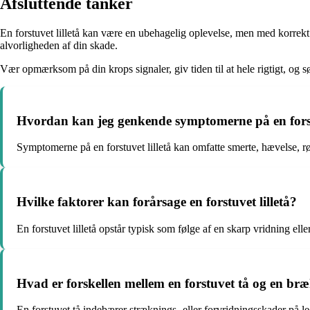
Afsluttende tanker
En forstuvet lilletå kan være en ubehagelig oplevelse, men med korrekt
alvorligheden af din skade.
Vær opmærksom på din krops signaler, giv tiden til at hele rigtigt, og s
Hvordan kan jeg genkende symptomerne på en forstu
Symptomerne på en forstuvet lilletå kan omfatte smerte, hævelse,
Hvilke faktorer kan forårsage en forstuvet lilletå?
En forstuvet lilletå opstår typisk som følge af en skarp vridning ell
Hvad er forskellen mellem en forstuvet tå og en bræ
En forstuvet tå indebærer stræknings- eller forvridningsskader på 