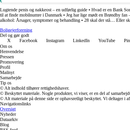
Lugtende penis og nakkeost – en udførlig guide
•
Hvad er en Bank Sor
til at finde mobilnumre i Danmark
•
Jeg har lige mødt en Brøndby fan 
alkohol: Årsager, symptomer og behandling
•
28 skal der stå… Eller sk
Boligejerforening
Del og gør godt
X
Facebook
Instagram
LinkedIn
YouTube
Pin
Om os
Henvendelse
Pressen
Promovering
Profil
Mailnyt
Samarbejde
Tip os
© Alt indhold tilhører rettighedshaver.
© Beskyttet materiale. Nogle produkter, vi viser, er en del af samarbejd
© Alt materiale på denne side er ophavsretligt beskyttet. Vi deltager i 
Navigationslinks
Oversigt
Nyheder
Dataarkiv
Blog
RSS-feed