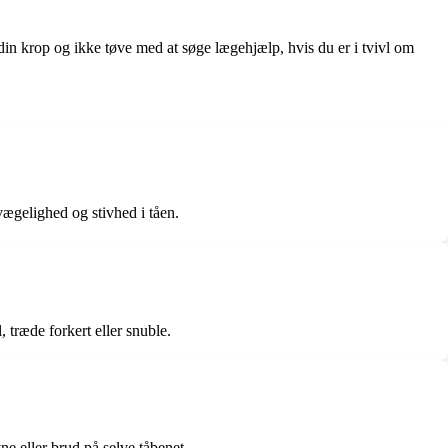
din krop og ikke tøve med at søge lægehjælp, hvis du er i tvivl om
ægelighed og stivhed i tåen.
, træde forkert eller snuble.
e eller brud på selve tåbenet.