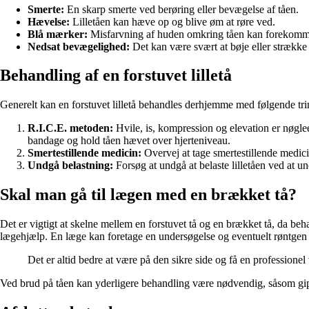
Smerte:
En skarp smerte ved berøring eller bevægelse af tåen.
Hævelse:
Lilletåen kan hæve op og blive øm at røre ved.
Blå mærker:
Misfarvning af huden omkring tåen kan forekomm
Nedsat bevægelighed:
Det kan være svært at bøje eller strække l
Behandling af en forstuvet lilletå
Generelt kan en forstuvet lilletå behandles derhjemme med følgende tri
R.I.C.E. metoden:
Hvile, is, kompression og elevation er nøglee
bandage og hold tåen hævet over hjerteniveau.
Smertestillende medicin:
Overvej at tage smertestillende medic
Undgå belastning:
Forsøg at undgå at belaste lilletåen ved at un
Skal man gå til lægen med en brækket tå?
Det er vigtigt at skelne mellem en forstuvet tå og en brækket tå, da be
lægehjælp. En læge kan foretage en undersøgelse og eventuelt røntgen f
Det er altid bedre at være på den sikre side og få en professione
Ved brud på tåen kan yderligere behandling være nødvendig, såsom gipsn