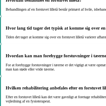
Hvordan behandles en forstuvet lilletå?
Behandlingen af en forstuvet lilletå består primært af hvile, isbe
Hvor lang tid tager det typisk at komme sig over en f
Tiden det tager at komme sig over en forstuvet lilletå varierer afh
Hvordan kan man forebygge forstuvninger i tæern
For at forebygge forstuvninger i tæerne er det vigtigt at være opm
man kan støde eller vride tæerne.
Hvilken rehabilitering anbefales efter en forstuvet li
Efter en forstuvet lilletå kan det være gavnligt at foretage rehabil
vejledning af en fysioterapeut.