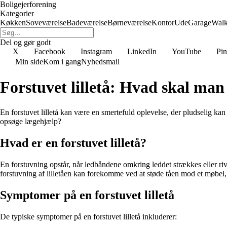
Boligejerforening
Kategorier
Køkken
Soveværelse
Badeværelse
Børneværelse
Kontor
Ude
Garage
Walk
Del og gør godt
X
Facebook
Instagram
LinkedIn
YouTube
Pin
Min side
Kom i gang
Nyhedsmail
Forstuvet lilletå: Hvad skal man
En forstuvet lilletå kan være en smertefuld oplevelse, der pludselig ka
opsøge lægehjælp?
Hvad er en forstuvet lilletå?
En forstuvning opstår, når ledbåndene omkring leddet strækkes eller riv
forstuvning af lilletåen kan forekomme ved at støde tåen mod et møbel,
Symptomer på en forstuvet lilletå
De typiske symptomer på en forstuvet lilletå inkluderer: