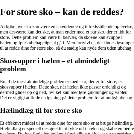
For store sko – kan de reddes?
At købe nye sko kan være en spændende og tilfredsstillende oplevelse,
men desværre kan det ske, at man ender med et par sko, der er lidt for
store. Dette problem kan være til besvær, da skoene kan svuppe i
hælen og føles ubehagelige at gå i. Men fortvivl ej, der findes løsninger
til at redde dine for store sko, så du stadig kan nyde dem uden ubehag.
Skosvupper i hælen – et almindeligt
problem
En af de mest almindelige problemer med sko, der er for store, er
skosvupper i hælen. Dette sker, når hælen ikke passer ordentligt og
dermed glider op og ned, hvilket kan medføre gnidninger og vabler.
Det er vigtigt at finde en løsning på dette problem for at undgå ubehag.
Hælindlæg til for store sko
Et effektivt middel til at redde dine for store sko er at bruge hælindlæg.
Hælindlæg er specielt designet til at fylde ud i hælen og skabe en bedre
pasform. Du kan finde hælindlæg i forskellige tykkelser og materialer,