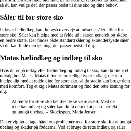
så du kan vælge det, der passer bedst til dine sko og dine behov.
Såler til for store sko
Udover hælindlæg kan du også overveje at indsætte såler i dine for
store sko. Såler kan hjælpe med at fylde ud i skoen generelt og skabe
en bedre støtte. Der findes både standard såler og skræddersyede såler,
så du kan finde den løsning, der passer bedst til dig.
Matas hælindlæg og indlæg til sko
Hvis du er på udkig efter hælindlæg og indlæg til sko, kan du finde et
udvalg hos Matas. Matas tilbyder forskellige typer indlæg, der kan
hjælpe dig med at redde dine for store sko, så du stadig kan bruge dem
med komfort. Tag et kig i Matas sortiment og find den rette løsning for
dig.
At redde for store sko behøver ikke være svært. Med de
rette hælindlæg og såler kan du få dem til at passe perfekt
og undgå ubehag. – Skoekspert, Maria Jensen
Det er vigtigt at tage hånd om problemer med for store sko for at undgå
ubehag og skader på fødderne. Ved at bruge de rette indlæg og såler