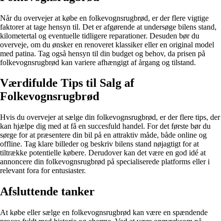
Når du overvejer at købe en folkevognsrugbrød, er der flere vigtige
faktorer at tage hensyn til. Det er afgørende at undersøge bilens stand,
kilometertal og eventuelle tidligere reparationer. Desuden bør du
overveje, om du ønsker en renoveret klassiker eller en original model
med patina. Tag også hensyn til din budget og behov, da prisen på
folkevognsrugbrød kan variere afhængigt af årgang og tilstand.
Værdifulde Tips til Salg af
Folkevognsrugbrød
Hvis du overvejer at sælge din folkevognsrugbrød, er der flere tips, der
kan hjælpe dig med at få en succesfuld handel. For det første bør du
sørge for at præsentere din bil på en attraktiv måde, både online og
offline. Tag klare billeder og beskriv bilens stand nøjagtigt for at
tiltrække potentielle købere. Derudover kan det være en god idé at
annoncere din folkevognsrugbrød på specialiserede platforms eller i
relevant fora for entusiaster.
Afsluttende tanker
At købe eller sælge en folkevognsrugbrød kan være en spændende