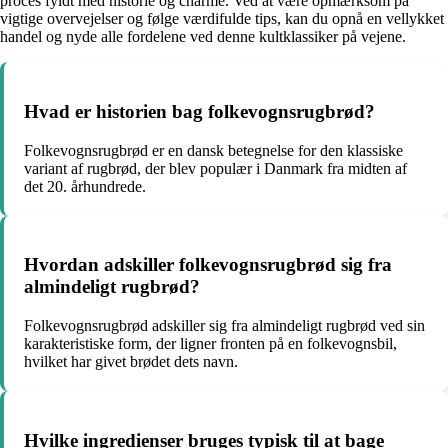
proces fyldt med historie og charme. Ved at være opmærksom på
vigtige overvejelser og følge værdifulde tips, kan du opnå en vellykket
handel og nyde alle fordelene ved denne kultklassiker på vejene.
Hvad er historien bag folkevognsrugbrød?
Folkevognsrugbrød er en dansk betegnelse for den klassiske
variant af rugbrød, der blev populær i Danmark fra midten af
det 20. århundrede.
Hvordan adskiller folkevognsrugbrød sig fra
almindeligt rugbrød?
Folkevognsrugbrød adskiller sig fra almindeligt rugbrød ved sin
karakteristiske form, der ligner fronten på en folkevognsbil,
hvilket har givet brødet dets navn.
Hvilke ingredienser bruges typisk til at bage