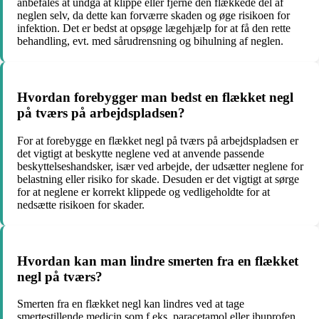
anbefales at undgå at klippe eller fjerne den flækkede del af
neglen selv, da dette kan forværre skaden og øge risikoen for
infektion. Det er bedst at opsøge lægehjælp for at få den rette
behandling, evt. med sårudrensning og bihulning af neglen.
Hvordan forebygger man bedst en flækket negl
på tværs på arbejdspladsen?
For at forebygge en flækket negl på tværs på arbejdspladsen er
det vigtigt at beskytte neglene ved at anvende passende
beskyttelseshandsker, især ved arbejde, der udsætter neglene for
belastning eller risiko for skade. Desuden er det vigtigt at sørge
for at neglene er korrekt klippede og vedligeholdte for at
nedsætte risikoen for skader.
Hvordan kan man lindre smerten fra en flækket
negl på tværs?
Smerten fra en flækket negl kan lindres ved at tage
smertestillende medicin som f.eks. paracetamol eller ibuprofen