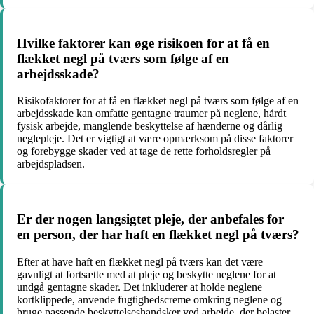
Hvilke faktorer kan øge risikoen for at få en
flækket negl på tværs som følge af en
arbejdsskade?
Risikofaktorer for at få en flækket negl på tværs som følge af en
arbejdsskade kan omfatte gentagne traumer på neglene, hårdt
fysisk arbejde, manglende beskyttelse af hænderne og dårlig
neglepleje. Det er vigtigt at være opmærksom på disse faktorer
og forebygge skader ved at tage de rette forholdsregler på
arbejdspladsen.
Er der nogen langsigtet pleje, der anbefales for
en person, der har haft en flækket negl på tværs?
Efter at have haft en flækket negl på tværs kan det være
gavnligt at fortsætte med at pleje og beskytte neglene for at
undgå gentagne skader. Det inkluderer at holde neglene
kortklippede, anvende fugtighedscreme omkring neglene og
bruge passende beskyttelseshandsker ved arbejde, der belaster