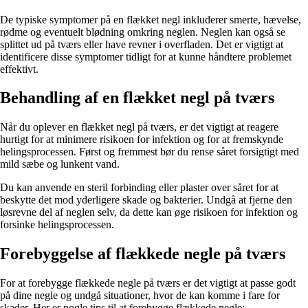
De typiske symptomer på en flækket negl inkluderer smerte, hævelse,
rødme og eventuelt blødning omkring neglen. Neglen kan også se
splittet ud på tværs eller have revner i overfladen. Det er vigtigt at
identificere disse symptomer tidligt for at kunne håndtere problemet
effektivt.
Behandling af en flækket negl på tværs
Når du oplever en flækket negl på tværs, er det vigtigt at reagere
hurtigt for at minimere risikoen for infektion og for at fremskynde
helingsprocessen. Først og fremmest bør du rense såret forsigtigt med
mild sæbe og lunkent vand.
Du kan anvende en steril forbinding eller plaster over såret for at
beskytte det mod yderligere skade og bakterier. Undgå at fjerne den
løsrevne del af neglen selv, da dette kan øge risikoen for infektion og
forsinke helingsprocessen.
Forebyggelse af flækkede negle på tværs
For at forebygge flækkede negle på tværs er det vigtigt at passe godt
på dine negle og undgå situationer, hvor de kan komme i fare for
skader. Her er nogle tips til at forebygge flækkede negle: