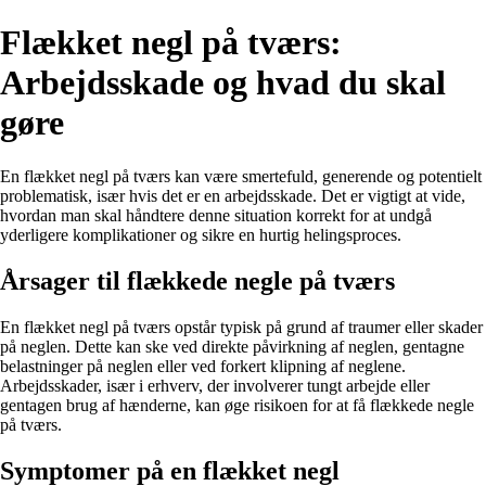
Flækket negl på tværs:
Arbejdsskade og hvad du skal
gøre
En flækket negl på tværs kan være smertefuld, generende og potentielt
problematisk, især hvis det er en arbejdsskade. Det er vigtigt at vide,
hvordan man skal håndtere denne situation korrekt for at undgå
yderligere komplikationer og sikre en hurtig helingsproces.
Årsager til flækkede negle på tværs
En flækket negl på tværs opstår typisk på grund af traumer eller skader
på neglen. Dette kan ske ved direkte påvirkning af neglen, gentagne
belastninger på neglen eller ved forkert klipning af neglene.
Arbejdsskader, især i erhverv, der involverer tungt arbejde eller
gentagen brug af hænderne, kan øge risikoen for at få flækkede negle
på tværs.
Symptomer på en flækket negl