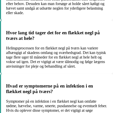
efter behov. Desuden kan man forsøge at holde såret køligt og
hævet samt undgå at udsætte neglen for yderligere belastning
eller skade.
Hvor lang tid tager det for en flækket negl på
tværs at hele?
Helingsprocessen for en flækket negl på tværs kan variere
afhængigt af skadens omfang og sværhedsgrad. Det kan typisk
tage flere uger til måneder for en flækket negl at hele helt og
vokse ud igen. Det er vigtigt at være tålmodig og følge lægens
anvisninger for pleje og behandling af såret.
Hvad er symptomerne på en infektion i en
flækket negl på tværs?
Symptomer på en infektion i en flækket negl kan omfatte
rødme, hævelse, varme, smerte, pusdannelse og eventuelt feber.
Hvis du oplever disse symptomer, er det vigtigt at søge