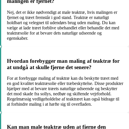
malingen er fjernet?
Nej, det er ikke nødvendigt at male teaktræ, hvis malingen er
fjernet og træet fremstår i god stand. Teaktræ er naturligt
holdbart og velegnet til udendørs brug uden maling. Du kan
vælge at lade træet forblive ubehandlet eller behandle det med
teaktræsolie for at bevare dets naturlige udseende og
egenskaber.
Hvordan forebygger man maling af teaktræ for
at undgå at skulle fjerne det senere?
For at forebygge maling af teaktræ kan du beskytte træet med
en god kvalitet teaktræsolie eller træbeskyttelse. Disse produkter
hjælper med at bevare træets naturlige udseende og beskytter
det mod skade fra sollys, nedbør og skiftende vejrforhold.
Regelmæssig vedligeholdelse af teaktræet kan også bidrage til
at forhindre maling i at hæfte sig til overfladen.
Kan man male teaktræ uden at fjerne den