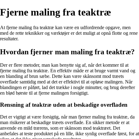
Fjerne maling fra teaktræ
At fjerne maling fra teaktræ kan være en udfordrende opgave, men
med de rette teknikker og værktøjer er det muligt at opnå flotte og rene
resultater.
Hvordan fjerner man maling fra teaktræ?
Der er flere metoder, man kan benytte sig af, når det kommer til at
fjerne maling fra teaktræ. En effektiv måde er at bruge varmt vand og
en blanding af brun sæbe. Dette kan være skånsomt mod træets
overflade samtidig med at det er effektivt til at opløse malingen. Når
blandingen er påført, lad det trække i nogle minutter, og brug derefter
en blød børste til at fjerne malingen forsigtigt.
Rensning af teaktræ uden at beskadige overfladen
Det er vigtigt at være forsigtig, når man fjerner maling fra teaktræ, da
man risikerer at beskadige træets overflade. En sikker metode er at
anvende en mild trærens, som er skånsom mod teaktræet. Det
anbefales at teste produktet på en lille, ikke synlig overflade først, for at