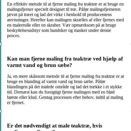
En effektiv metode til at fjerne maling fra teaktræ er at bruge en
malingsfjerner specielt designet til træ. Påfør malingsfjerneren
jævnt på træet og lad det virke i henhold til producentens
anvisninger. Herefter kan malingen skrælles af eller fjernes med
en malerrulle eller en skraber. Vær opmærksom på at bruge
beskyttelsesudstyr som handsker og masker under denne
proces.
Kan man fjerne maling fra teaktræ ved hjælp af
varmt vand og brun sæbe?
Ja, en mere skånsom metode til at fjerne maling fra teaktræ er at
bruge en blanding af varmt vand og brun sæbe. Påfør
blandingen på det malede område og lad det trække i et stykke
tid. Dernæst kan du forsigtigt fjerne malingen med en blød
børste eller klud. Gentag processen efter behov, indtil al maling
er fjernet.
Er det nødvendigt at male teaktræ, hvis