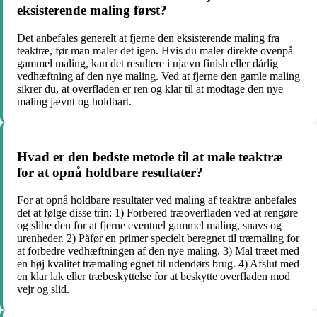
eksisterende maling først?
Det anbefales generelt at fjerne den eksisterende maling fra
teaktræ, før man maler det igen. Hvis du maler direkte ovenpå
gammel maling, kan det resultere i ujævn finish eller dårlig
vedhæftning af den nye maling. Ved at fjerne den gamle maling
sikrer du, at overfladen er ren og klar til at modtage den nye
maling jævnt og holdbart.
Hvad er den bedste metode til at male teaktræ
for at opnå holdbare resultater?
For at opnå holdbare resultater ved maling af teaktræ anbefales
det at følge disse trin: 1) Forbered træoverfladen ved at rengøre
og slibe den for at fjerne eventuel gammel maling, snavs og
urenheder. 2) Påfør en primer specielt beregnet til træmaling for
at forbedre vedhæftningen af den nye maling. 3) Mal træet med
en høj kvalitet træmaling egnet til udendørs brug. 4) Afslut med
en klar lak eller træbeskyttelse for at beskytte overfladen mod
vejr og slid.