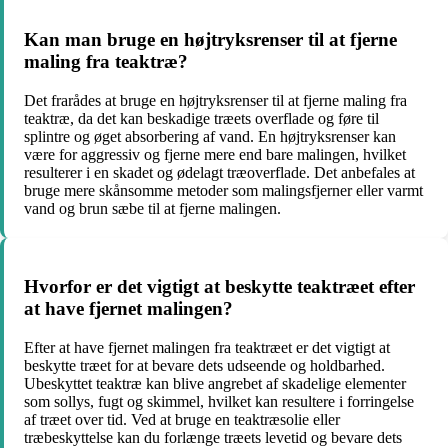
Kan man bruge en højtryksrenser til at fjerne
maling fra teaktræ?
Det frarådes at bruge en højtryksrenser til at fjerne maling fra
teaktræ, da det kan beskadige træets overflade og føre til
splintre og øget absorbering af vand. En højtryksrenser kan
være for aggressiv og fjerne mere end bare malingen, hvilket
resulterer i en skadet og ødelagt træoverflade. Det anbefales at
bruge mere skånsomme metoder som malingsfjerner eller varmt
vand og brun sæbe til at fjerne malingen.
Hvorfor er det vigtigt at beskytte teaktræet efter
at have fjernet malingen?
Efter at have fjernet malingen fra teaktræet er det vigtigt at
beskytte træet for at bevare dets udseende og holdbarhed.
Ubeskyttet teaktræ kan blive angrebet af skadelige elementer
som sollys, fugt og skimmel, hvilket kan resultere i forringelse
af træet over tid. Ved at bruge en teaktræsolie eller
træbeskyttelse kan du forlænge træets levetid og bevare dets