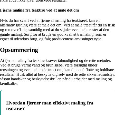
sikre at det ikke giver uønskede resultater.
Fjerne maling fra teaktræ ved at male det om
Hvis du har svært ved at fjerne al maling fra teaktræet, kan en
alternativ løsning være at male det om. Ved at male træet får du en frisk
og ren overflade, samtidig med at du skjuler eventuelle rester af den
gamle maling. Sørg for at bruge en god kvalitet træmaling, som er
egnet til udendørs brug, og følg producentens anvisninger nøje.
Opsummering
At fjerne maling fra teaktræ kræver tålmodighed og de rette metoder.
Ved at bruge varmt vand og brun sæbe, være forsigtig under
rensningen og eventuelt male træet om, kan du opnå flotte og holdbare
resultater. Husk altid at beskytte dig selv med de rette sikkerhedsudstyr,
såsom handsker og beskyttelsesbriller, når du arbejder med maling og
kemikalier.
Hvordan fjerner man effektivt maling fra
teaktræ?