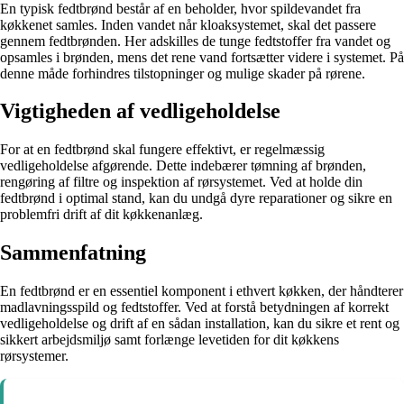
En typisk fedtbrønd består af en beholder, hvor spildevandet fra
køkkenet samles. Inden vandet når kloaksystemet, skal det passere
gennem fedtbrønden. Her adskilles de tunge fedtstoffer fra vandet og
opsamles i brønden, mens det rene vand fortsætter videre i systemet. På
denne måde forhindres tilstopninger og mulige skader på rørene.
Vigtigheden af vedligeholdelse
For at en fedtbrønd skal fungere effektivt, er regelmæssig
vedligeholdelse afgørende. Dette indebærer tømning af brønden,
rengøring af filtre og inspektion af rørsystemet. Ved at holde din
fedtbrønd i optimal stand, kan du undgå dyre reparationer og sikre en
problemfri drift af dit køkkenanlæg.
Sammenfatning
En fedtbrønd er en essentiel komponent i ethvert køkken, der håndterer
madlavningsspild og fedtstoffer. Ved at forstå betydningen af korrekt
vedligeholdelse og drift af en sådan installation, kan du sikre et rent og
sikkert arbejdsmiljø samt forlænge levetiden for dit køkkens
rørsystemer.