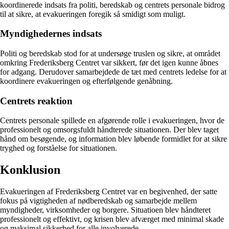
koordinerede indsats fra politi, beredskab og centrets personale bidrog
til at sikre, at evakueringen foregik så smidigt som muligt.
Myndighedernes indsats
Politi og beredskab stod for at undersøge truslen og sikre, at området
omkring Frederiksberg Centret var sikkert, før det igen kunne åbnes
for adgang. Derudover samarbejdede de tæt med centrets ledelse for at
koordinere evakueringen og efterfølgende genåbning.
Centrets reaktion
Centrets personale spillede en afgørende rolle i evakueringen, hvor de
professionelt og omsorgsfuldt håndterede situationen. Der blev taget
hånd om besøgende, og information blev løbende formidlet for at sikre
tryghed og forståelse for situationen.
Konklusion
Evakueringen af Frederiksberg Centret var en begivenhed, der satte
fokus på vigtigheden af nødberedskab og samarbejde mellem
myndigheder, virksomheder og borgere. Situatioen blev håndteret
professionelt og effektivt, og krisen blev afværget med minimal skade
og maksimal sikkerhed for alle involverede.