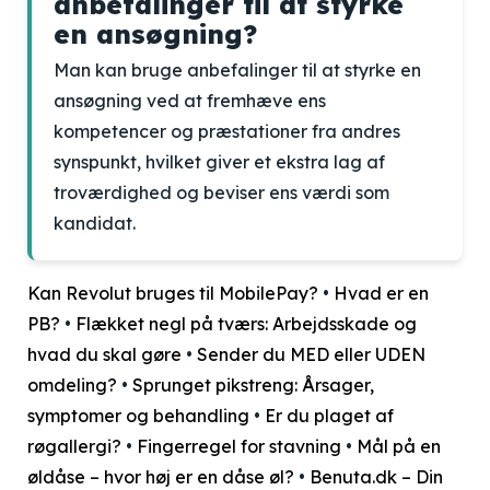
anbefalinger til at styrke
en ansøgning?
Man kan bruge anbefalinger til at styrke en
ansøgning ved at fremhæve ens
kompetencer og præstationer fra andres
synspunkt, hvilket giver et ekstra lag af
troværdighed og beviser ens værdi som
kandidat.
Kan Revolut bruges til MobilePay?
•
Hvad er en
PB?
•
Flækket negl på tværs: Arbejdsskade og
hvad du skal gøre
•
Sender du MED eller UDEN
omdeling?
•
Sprunget pikstreng: Årsager,
symptomer og behandling
•
Er du plaget af
røgallergi?
•
Fingerregel for stavning
•
Mål på en
øldåse – hvor høj er en dåse øl?
•
Benuta.dk – Din