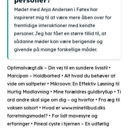
personer?
Mødet med Anja Andersen i Føtex har
inspireret mig til at være mere åben over for
fremtidige interaktioner med kendte
personer. Jeg har fået en større tillid til, at
sådanne møder kan være berigende og
givende på mange forskellige måder.
Optimalvægt.dk – Din vej til en sundere livsstil
•
Marcipan – Holdbarhed
•
Alt hvad du behøver at
vide om saltpeter
•
Mikroovn: En Effektiv Løsning til
Hurtig Madlavning
•
Mine forældres guldbryllup
•
Ti
ord andre skal sige om dig – og hvorfor
•
Fra æg til
voksen solsort
•
Hvad er www.minetilbud.dks
forretningsmodel?
•
For lidt mavesyre og
erfaringer
•
Pineal cyste i hjernen – En udførlig