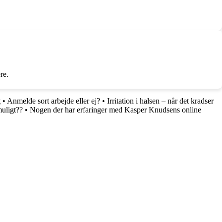
re.
g
•
Anmelde sort arbejde eller ej?
•
Irritation i halsen – når det kradser
muligt??
•
Nogen der har erfaringer med Kasper Knudsens online