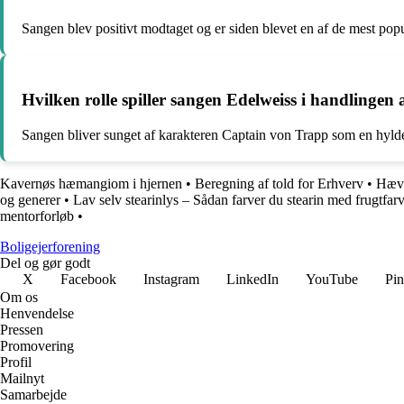
Sangen blev positivt modtaget og er siden blevet en af de mest pop
Hvilken rolle spiller sangen Edelweiss i handlingen
Sangen bliver sunget af karakteren Captain von Trapp som en hyldest
Kavernøs hæmangiom i hjernen
•
Beregning af told for Erhverv
•
Hæve
og generer
•
Lav selv stearinlys – Sådan farver du stearin med frugtfar
mentorforløb
•
Boligejerforening
Del og gør godt
X
Facebook
Instagram
LinkedIn
YouTube
Pin
Om os
Henvendelse
Pressen
Promovering
Profil
Mailnyt
Samarbejde