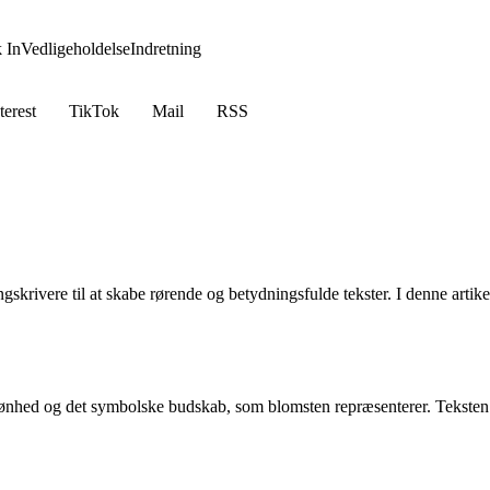
 In
Vedligeholdelse
Indretning
terest
TikTok
Mail
RSS
krivere til at skabe rørende og betydningsfulde tekster. I denne artike
kønhed og det symbolske budskab, som blomsten repræsenterer. Teksten ma