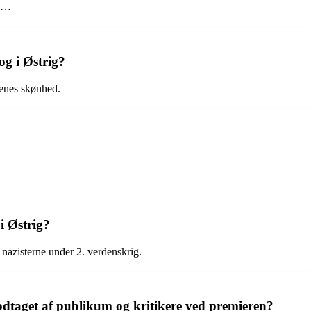
ig…
og i Østrig?
denes skønhed.
i Østrig?
azisterne under 2. verdenskrig.
dtaget af publikum og kritikere ved premieren?