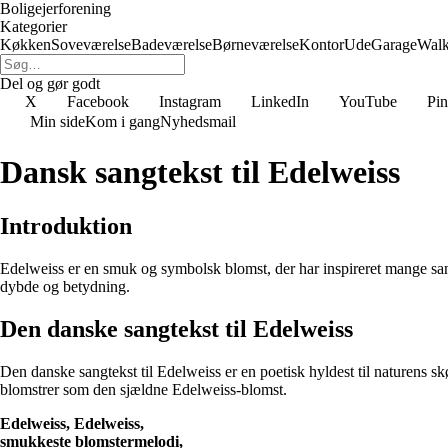
Boligejerforening
Kategorier
Køkken
Soveværelse
Badeværelse
Børneværelse
Kontor
Ude
Garage
Walk
Del og gør godt
X
Facebook
Instagram
LinkedIn
YouTube
Pin
Min side
Kom i gang
Nyhedsmail
Dansk sangtekst til Edelweiss
Introduktion
Edelweiss er en smuk og symbolsk blomst, der har inspireret mange sangs
dybde og betydning.
Den danske sangtekst til Edelweiss
Den danske sangtekst til Edelweiss er en poetisk hyldest til naturens s
blomstrer som den sjældne Edelweiss-blomst.
Edelweiss, Edelweiss,
smukkeste blomstermelodi,