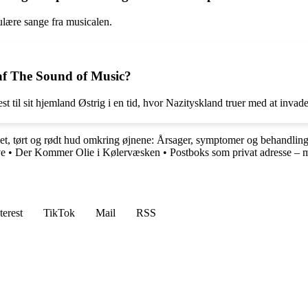
ulære sange fra musicalen.
 af The Sound of Music?
 til sit hjemland Østrig i en tid, hvor Nazityskland truer med at invade
t, tørt og rødt hud omkring øjnene: Årsager, symptomer og behandlin
ve
•
Der Kommer Olie i Kølervæsken
•
Postboks som privat adresse – 
terest
TikTok
Mail
RSS