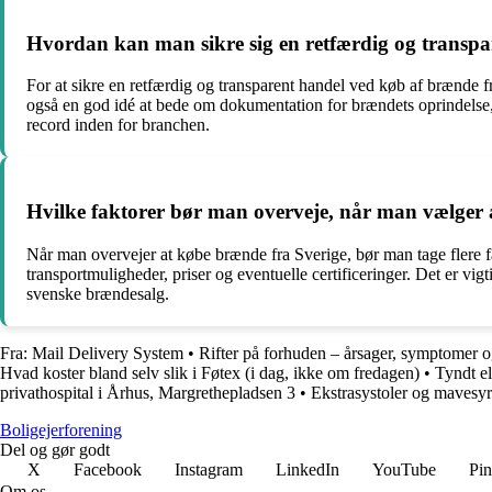
Hvordan kan man sikre sig en retfærdig og transpa
For at sikre en retfærdig og transparent handel ved køb af brænde fra
også en god idé at bede om dokumentation for brændets oprindelse, 
record inden for branchen.
Hvilke faktorer bør man overveje, når man vælger 
Når man overvejer at købe brænde fra Sverige, bør man tage flere fa
transportmuligheder, priser og eventuelle certificeringer. Det er vigt
svenske brændesalg.
Fra: Mail Delivery System
•
Rifter på forhuden – årsager, symptomer 
Hvad koster bland selv slik i Føtex (i dag, ikke om fredagen)
•
Tyndt el
privathospital i Århus, Margrethepladsen 3
•
Ekstrasystoler og mavesy
Boligejerforening
Del og gør godt
X
Facebook
Instagram
LinkedIn
YouTube
Pin
Om os