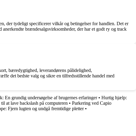
n, der tydeligt specificerer vilkår og betingelser for handlen. Det er
ed anerkendte brændesalgsvirksomheder, der har et godt ry og track
æsort, bæredygtighed, leverandørens pålidelighed,
træffe det bedste valg og sikre en tilfredsstillende handel med
k: En grundig undersøgelse af brugernes erfaringer
•
Hurtig hjælp:
til at lave backslash på computeren
•
Parkering ved Capio
pe: Fjern lugten og undgå fremtidige pletter
•