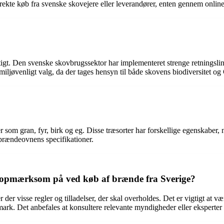
e køb fra svenske skovejere eller leverandører, enten gennem online p
t. Den svenske skovbrugssektor har implementeret strenge retningslinje
t miljøvenligt valg, da der tages hensyn til både skovens biodiversitet 
r som gran, fyr, birk og eg. Disse træsorter har forskellige egenskabe
 brændeovnens specifikationer.
være opmærksom på ved køb af brænde fra Sverige?
der visse regler og tilladelser, der skal overholdes. Det er vigtigt at 
rk. Det anbefales at konsultere relevante myndigheder eller eksperter f