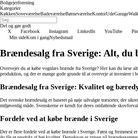
Boligejerforening
Kategorier
Køkken
Soveværelse
Badeværelse
Børneværelse
Kontor
Ude
Garage
Walk
Del og gør godt
X
Facebook
Instagram
LinkedIn
YouTube
Pin
Min side
Kom i gang
Nyhedsmail
Brændesalg fra Sverige: Alt, d
Overvejer du at købe vognlæs brænde fra Sverige? Her kan du læse alt
produktion, og der er mange gode grunde til at overveje at investere i
Brændesalg fra Sverige: Kvalitet og bæred
Det svenske brændesalg er baseret på nøje udvalgte træsorter, der sikr
miljøvenlig måde. Svenskerne er kendt for deres omfattende skovforval
Fordele ved at købe brænde i Sverige
Der er flere fordele ved at købe brænde i Sverige. Først og fremmest er
du får et produkt af høj kvalitet. Derudover er prisen på brændestammer 