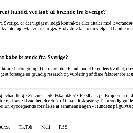
rent handel ved køb af brænde fra Sverige?
 Sverige, er det vigtigt at indgå kontrakter eller aftaler med leverandøre
kvalitet og evt. certificeringer. Endvidere kan man vælge at handle m
at købe brænde fra Sverige?
ktorer i betragtning. Disse omfatter blandt andet brændets kvalitet, tr
igt at foretage en grundig research og vurdering af disse faktorer for at 
og behandling
•
Zinzino – Skal/skal ikke?
•
Feedback på Brugtetrusser.d
ler tykt sæd: Hvad betyder det?
•
Omvendt skråstreg: En grundig guide 
re: En dybdegående forståelse af sammenhængen
•
Hundetis på gulvtæp
terest
TikTok
Mail
RSS