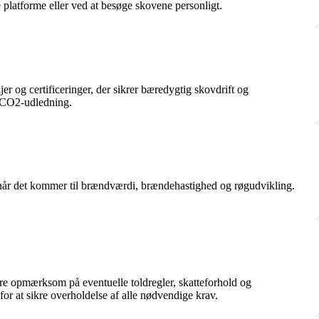
latforme eller ved at besøge skovene personligt.
r og certificeringer, der sikrer bæredygtig skovdrift og
og CO2-udledning.
r, når det kommer til brændværdi, brændehastighed og røgudvikling.
være opmærksom på eventuelle toldregler, skatteforhold og
or at sikre overholdelse af alle nødvendige krav.