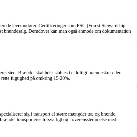
icerede leverandører. Certificeringer som FSC (Forest Stewardship
evidst brændesalg. Derudover kan man også anmode om dokumentation
et sted. Brændet skal helst stables i et luftigt brændeskur eller
en rette fugtighed på omkring 15-20%.
pecialiserer sig i transport af større mængder træ og brænde.
at brændet transporteres forsvarligt og i overensstemmelse med