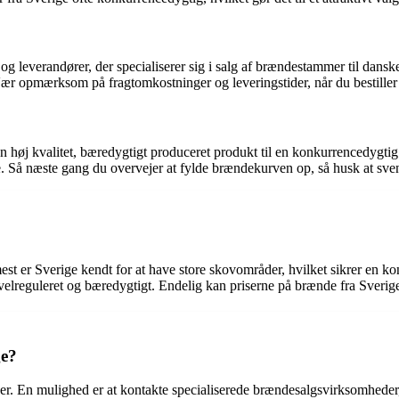
og leverandører, der specialiserer sig i salg af brændestammer til dansk
 Vær opmærksom på fragtomkostninger og leveringstider, når du bestiller
høj kvalitet, bæredygtigt produceret produkt til en konkurrencedygtig p
e. Så næste gang du overvejer at fylde brændekurven op, så husk at sv
est er Sverige kendt for at have store skovområder, hvilket sikrer en k
r velreguleret og bæredygtigt. Endelig kan priserne på brænde fra Sverig
ge?
. En mulighed er at kontakte specialiserede brændesalgsvirksomheder, d