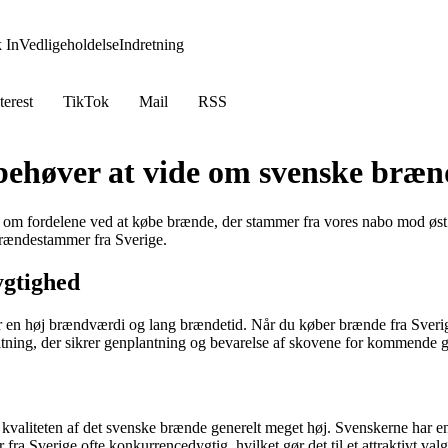
 In
Vedligeholdelse
Indretning
terest
TikTok
Mail
RSS
u behøver at vide om svenske br
 om fordelene ved at købe brænde, der stammer fra vores nabo mod øst.
 brændestammer fra Sverige.
ygtighed
er en høj brændværdi og lang brændetid. Når du køber brænde fra Sverig
tning, der sikrer genplantning og bevarelse af skovene for kommende g
 kvaliteten af det svenske brænde generelt meget høj. Svenskerne har en
fra Sverige ofte konkurrencedygtig, hvilket gør det til et attraktivt val