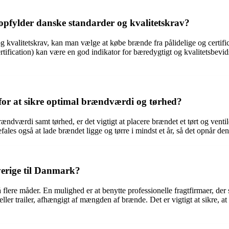
opfylder danske standarder og kvalitetskrav?
og kvalitetskrav, kan man vælge at købe brænde fra pålidelige og certif
rtification) kan være en god indikator for bæredygtigt og kvalitetsb
or at sikre optimal brændværdi og tørhed?
dværdi samt tørhed, er det vigtigt at placere brændet et tørt og ventiler
fales også at lade brændet ligge og tørre i mindst et år, så det opnår d
erige til Danmark?
lere måder. En mulighed er at benytte professionelle fragtfirmaer, der s
 eller trailer, afhængigt af mængden af brænde. Det er vigtigt at sikre, 